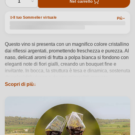
1
Nel carrello
Il tuo Sommelier virtuale
Più
Questo vino si presenta con un magnifico colore cristallino
dai riflessi argentati, promettendo freschezza e purezza. Al
naso, delicati aromi di frutta a polpa bianca si fondono con
eleganti note di fiori gialli, creando un bouquet fine e
invitante. In bocca, la struttura è tesa e dinamica, sostenuta
da un’acidità vivace e da una mineralità marcata,
caratteristiche distintive dei vini del territorio di La Clape. Il
Scopri di più
blend di Cinsault, Grenache Noir e Syrah dona equilibrio e
leggerezza. La cuvée “Le Couple Français” interpreta con
raffinatezza l’anima mediterranea della denominazione
Languedoc.
Vedi dettagli del prodotto →