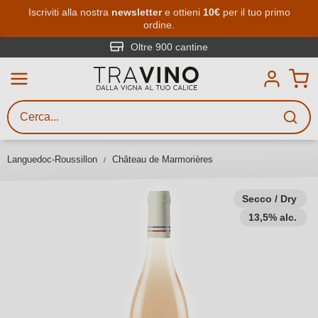
Passa al contenuto principale
Iscriviti alla nostra
newsletter
e ottieni
10€
per il tuo primo
ordine.
Ricerca vini
Inserisci almeno 3 caratteri
Oltre 900 cantine
Descrivi il vino stai cercando – per
gusto, occasione, nome del vino,
vitigno, regione, cantina o altri
Languedoc-Roussillon
Château de Marmorières
criteri.
Secco / Dry
13,5% alc.