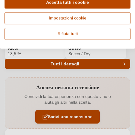
Dettagli del prodotto
Accetta tutti i cookie
Paese e regione
Vitigno e tipologia
Impostazioni cookie
Francia, Languedoc
Cuvée (Rosato), Vino rosato
Origine
Qualità
Rifiuta tutti
Languedoc AOP
AOP
Alcol
Gusto
13,5 %
Secco / Dry
Tutti i dettagli
Codice prodotto
7428007000
Ancora nessuna recensione
Abbinamenti
Frutti di mare
Condividi la tua esperienza con questo vino e
aiuta gli altri nella scelta.
Annata
Varie annate
Scrivi una recensione
Colore dell'uva
Rosso
Contenuto di alcol
13,5 %