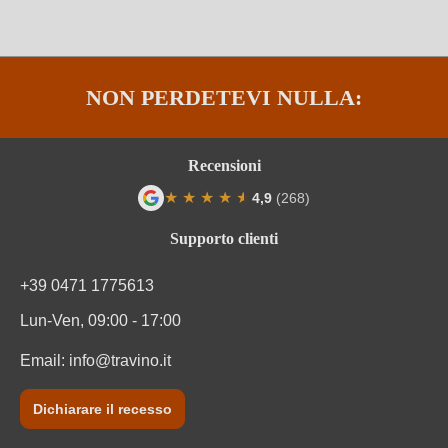
Sottoregione
Languedoc
Tipo di vino
Vino rosato
NON PERDETEVI NULLA:
Varietà di uva
Cuvée (Rosato)
Varietà di uve della cuvée
Grenache noir, Syrah, Cinsault
Recensioni
★
★
★
★
★
★
4,9
(268)
Valutazione media di 4.9 su 5 stelle
Supporto clienti
+39 0471 1775613
Lun-Ven, 09:00 - 17:00
Email:
info@travino.it
Dichiarare il recesso