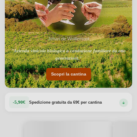
Jehan de Woillemont
"Azienda vinicola biologica a conduzione familiare da otto
generazioni."
Scopri la cantina
-5,90€
Spedizione gratuita da 69€ per cantina