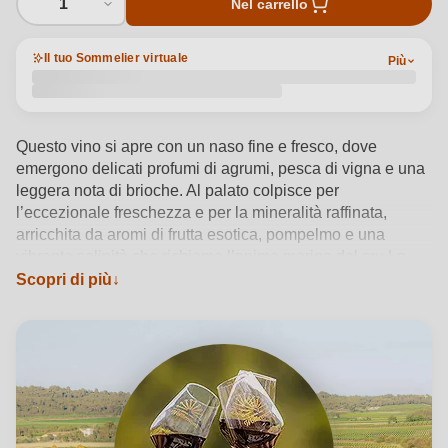
1
Nel carrello
Il tuo Sommelier virtuale
Più
Questo vino si apre con un naso fine e fresco, dove
emergono delicati profumi di agrumi, pesca di vigna e una
leggera nota di brioche. Al palato colpisce per
l’eccezionale freschezza e per la mineralità raffinata,
arricchita da aromi di frutta esotica, pompelmo e una
vibrante salinità che richiama l’anima marina del cru La
Clape. Il blend di Bourboulenc, Grenache Blanc,
Scopri di più
Marsanne e Rolle trova armonia in un affinamento in
acciaio, che conserva la purezza del frutto e la precisione
aromatica. I tannini, sottili e ben amalgamati,
contribuiscono alla struttura elegante di questo vino dal
profilo limpido e avvolgente.
Vedi dettagli del prodotto →