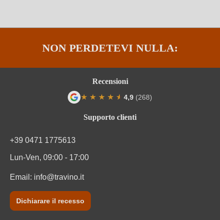
Tappo di bottiglia
Tappo in sughero naturale
Tipo di vino
Vino bianco
NON PERDETEVI NULLA:
Varietà di uva
Cuvée (Bianco)
Varietà di uve della
Bourboulenc, Grenache Blanc,
Recensioni
cuvée
Marsanne, Rolle
★
★
★
★
★
★
4,9
(268)
Valutazione media di 4.9 su 5 stelle
Supporto clienti
+39 0471 1775613
Lun-Ven, 09:00 - 17:00
Email:
info@travino.it
Dichiarare il recesso