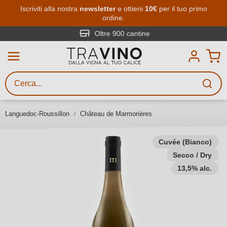
Passa al contenuto principale
Iscriviti alla nostra
newsletter
e ottieni
10€
per il tuo primo
ordine.
Ricerca vini
Inserisci almeno 3 caratteri
Oltre 900 cantine
Descrivi il vino stai cercando – per
gusto, occasione, nome del vino,
vitigno, regione, cantina o altri
Languedoc-Roussillon
Château de Marmorières
criteri.
Cuvée (Bianco)
Secco / Dry
13,5% alc.