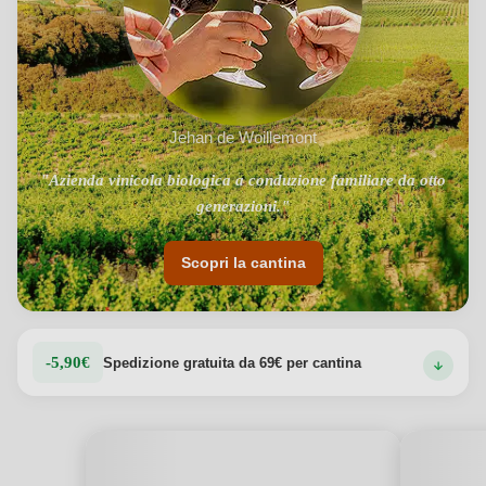
Jehan de Woillemont
"Azienda vinicola biologica a conduzione familiare da otto
generazioni."
Scopri la cantina
-5,90€
Spedizione gratuita da 69€ per cantina