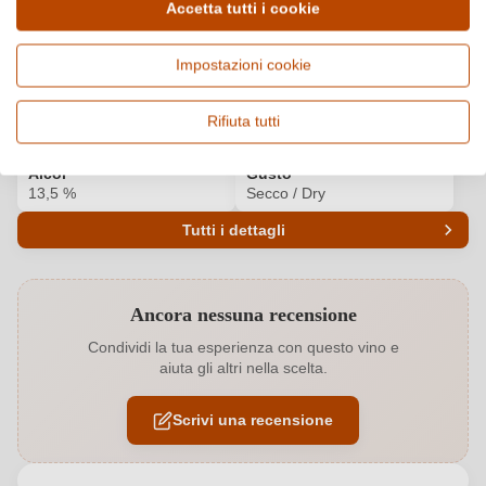
Dettagli del prodotto
Accetta tutti i cookie
Paese e regione
Vitigno e tipologia
Impostazioni cookie
Francia, Languedoc
Cuvée (Bianco), Vino bianco
Origine
Qualità
Rifiuta tutti
La Clape AOP
AOP
Alcol
Gusto
13,5 %
Secco / Dry
Tutti i dettagli
Codice prodotto
7428014000
Ancora nessuna recensione
Affinamento
Botte inox
Condividi la tua esperienza con questo vino e
aiuta gli altri nella scelta.
Colore dell'uva
Bianco
Scrivi una recensione
Contenuto di alcol
13,5 %
Formato
0,75 L