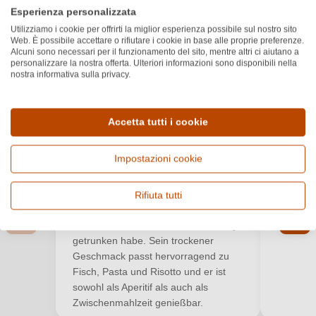
Recensioni dei clienti
Esperienza personalizzata
Utilizziamo i cookie per offrirti la miglior esperienza possibile sul nostro sito
5.0
★
★
★
★
★
Web. È possibile accettare o rifiutare i cookie in base alle proprie preferenze.
Alcuni sono necessari per il funzionamento del sito, mentre altri ci aiutano a
Valutazione media di 5 su 5 stelle
Basato su 3 recensioni
Filtra
personalizzare la nostra offerta. Ulteriori informazioni sono disponibili nella
nostra informativa sulla privacy.
Mostra recensioni
Accedi
Accetta tutti i cookie
Daniele
N
Accedi per poter lasciare una recensione. Non
D
N
19 gen 2026
28
ancora registrato?
Impostazioni cookie
★
★
★
★
★
★
★
★
Valutazione media di 5 su 5 stelle
Valutazi
Rifiuta tutti
Nuovo cliente?
Registrati
Annata
2024
Molto gu
sapido. 
Einer der besten Proseccos, die ich je
getrunken habe. Sein trockener
Il tuo indirizzo e-mail
Geschmack passt hervorragend zu
Fisch, Pasta und Risotto und er ist
sowohl als Aperitif als auch als
La tua password
Zwischenmahlzeit genießbar.