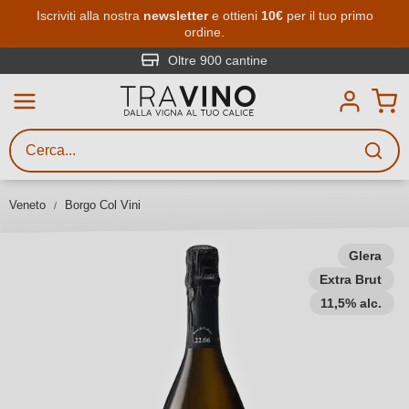
Passa al contenuto principale
Iscriviti alla nostra
newsletter
e ottieni
10€
per il tuo primo
ordine.
Ricerca vini
Inserisci almeno 3 caratteri
Oltre 900 cantine
Descrivi il vino stai cercando – per
gusto, occasione, nome del vino,
vitigno, regione, cantina o altri
Veneto
Borgo Col Vini
criteri.
Glera
Extra Brut
11,5% alc.