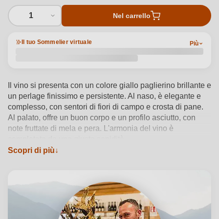
1
Nel carrello
Il tuo Sommelier virtuale
Più
Il vino si presenta con un colore giallo paglierino brillante e
un perlage finissimo e persistente. Al naso, è elegante e
complesso, con sentori di fiori di campo e crosta di pane.
Al palato, offre un buon corpo e un profilo asciutto, con
note fruttate di mela e pera. L'armonia del vino è
completata da una giusta sapidità.
Scopri di più
Vedi dettagli del prodotto →