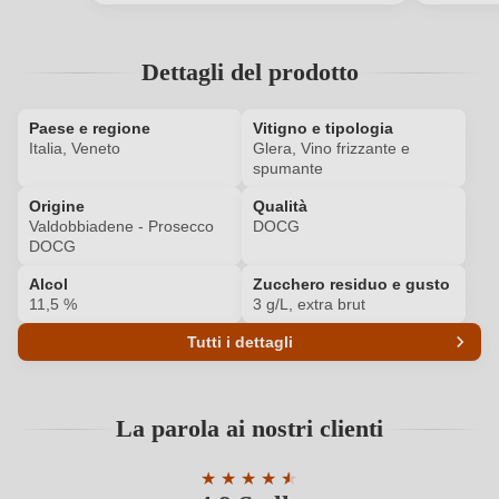
Ho dimenticato la mia password.
Dettagli del prodotto
ACCEDI
Paese e regione
Vitigno e tipologia
Italia, Veneto
Glera, Vino frizzante e
spumante
Origine
Qualità
Valdobbiadene - Prosecco
DOCG
DOCG
Alcol
Zucchero residuo e gusto
11,5 %
3 g/L, extra brut
Tutti i dettagli
Codice prodotto
7865001000
La parola ai nostri clienti
Acidità
6 g/L
★
★
★
★
★
★
Affinamento
Fermentazione in bottiglia