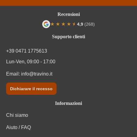
Regione
Veneto
Recensioni
Residuo zuccherino
Extra Brut
★
★
★
★
★
★
4,9
(268)
Valutazione media di 4.9 su 5 stelle
Solfiti
Contiene solfiti
Supporto clienti
Sottoregione
Prosecco
+39 0471 1775613
Lun-Ven, 09:00 - 17:00
Tappo di bottiglia
Tappo a fungo
Email:
info@travino.it
Tipo di vino
Vino spumante
Dichiarare il recesso
Varietà di uva
Glera
Informazioni
Zuccheri residui
3 g/L
Chi siamo
Aiuto / FAQ