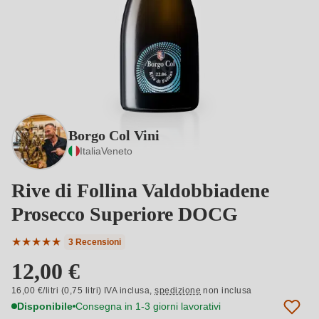
Borgo Col Vini
Italia
Veneto
Rive di Follina Valdobbiadene
Prosecco Superiore DOCG
★
★
★
★
★
3 Recensioni
Valutazione media di 5 su 5 stelle
12,00 €
16,00 €/litri (0,75 litri) IVA inclusa,
spedizione
non inclusa
Disponibile
Consegna in 1-3 giorni lavorativi