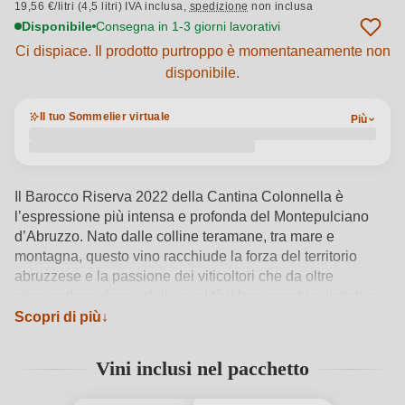
19,56 €/litri (4,5 litri) IVA inclusa,
spedizione
non inclusa
Disponibile
Consegna in 1-3 giorni lavorativi
Ci dispiace. Il prodotto purtroppo è momentaneamente non
disponibile.
Il tuo Sommelier virtuale
Più
Il Barocco Riserva 2022 della Cantina Colonnella è
l’espressione più intensa e profonda del Montepulciano
d’Abruzzo. Nato dalle colline teramane, tra mare e
montagna, questo vino racchiude la forza del territorio
abruzzese e la passione dei viticoltori che da oltre
cinquant’anni fanno della qualità il loro marchio distintivo.
Affinato in botti di rovere, il Barocco Riserva si distingue
Scopri di più
per il suo profumo ricco di frutta rossa matura, spezie dolci
e vaniglia, con una struttura elegante e vellutata che
Vini inclusi nel pacchetto
avvolge il palato. Ogni sorso racconta l’equilibrio perfetto
tra tradizione e modernità, in un vino dal carattere deciso