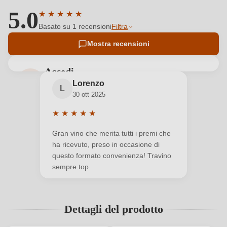
5.0
★
★
★
★
★
Valutazione media di 5 su 5 stelle
Basato su 1 recensioni
Filtra
Mostra recensioni
Accedi
Lorenzo
Accedi per poter lasciare una recensione. Non
L
30 ott 2025
ancora registrato?
★
★
★
★
★
Valutazione media di 5 su 5 stelle
Nuovo cliente?
Registrati
Gran vino che merita tutti i premi che
ha ricevuto, preso in occasione di
questo formato convenienza! Travino
Il tuo indirizzo e-mail
sempre top
La tua password
Dettagli del prodotto
Ho dimenticato la mia password.