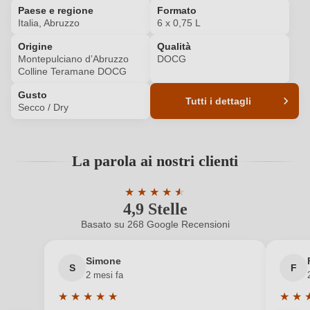
Paese e regione
Formato
Italia, Abruzzo
6 x 0,75 L
ACCEDI
Origine
Qualità
Montepulciano d’Abruzzo
DOCG
Colline Teramane DOCG
Gusto
Tutti i dettagli
Secco / Dry
Codice prodotto
6166023000P
La parola ai nostri clienti
Annata
2019
★
★
★
★
★
★
Colore dell'uva
Rosso
4,9 Stelle
Valutazione media di 4.9 su 5 stelle
Basato su 268 Google Recensioni
Formato
6 x 0,75 L
Simone
Indicazione
Montepulciano d’Abruzzo Colline Teramane
S
F
2 mesi fa
geografica
DOCG
★
★
★
★
★
★
★
Indirizzo del
Cantina Colonnella società cooperativa agricola,