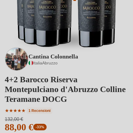
Cantina Colonnella
Italia
Abruzzo
4+2 Barocco Riserva
Montepulciano d'Abruzzo Colline
Teramane DOCG
★
★
★
★
★
1 Recensioni
Valutazione media di 5 su 5 stelle
132,00 €
88,00 €
-33%