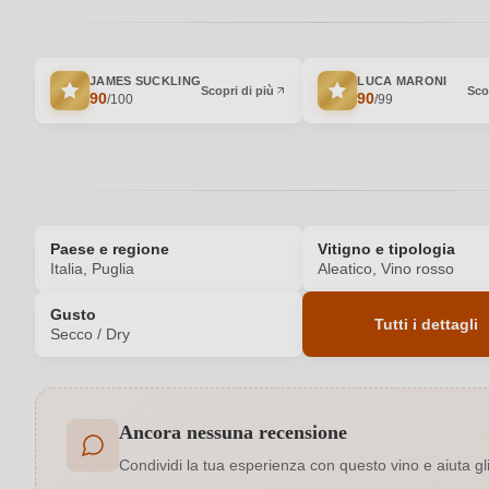
JAMES SUCKLING
LUCA MARONI
Scopri di più
Sco
90
90
/100
/99
Paese e regione
Vitigno e tipologia
Italia, Puglia
Aleatico, Vino rosso
Gusto
Tutti i dettagli
Secco / Dry
Codice prodotto
Ancora nessuna recensione
Colore dell'uva
Condividi la tua esperienza con questo vino e aiuta gli a
Formato