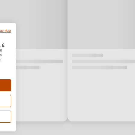
 cookie
. È
no
la
a