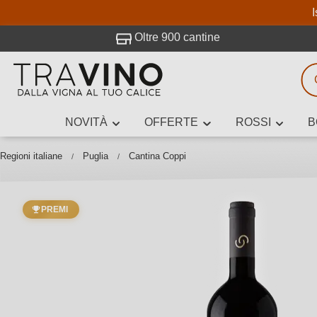
I
visitato Travino.
Oltre 900 cantine
NOVITÀ
OFFERTE
ROSSI
B
Ricerca vini
Inserisci alme
Regioni italiane
Puglia
Cantina Coppi
PREMI
Descrivi il