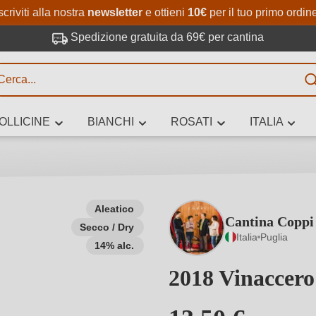
Passa al contenuto principale
Salta alla ricerca
Passa alla navigazione princi
scriviti alla nostra
newsletter
e ottieni
10€
per il tuo primo ordin
Spedizione gratuita da 69€ per cantina
R
OLLICINE
BIANCHI
ROSATI
ITALIA
no 3 caratteri
Aleatico
Cantina Coppi
Secco / Dry
 vino stai cercando – per gusto, occasione, nome del vino, vitigno, region
Italia
Puglia
altri criteri.
14% alc.
2018 Vinaccero