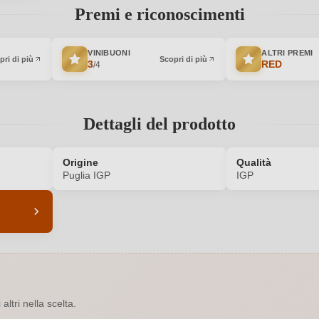
Premi e riconoscimenti
VINIBUONI
ALTRI PREMI
pri di più
Scopri di più
3
RED
/4
Dettagli del prodotto
Origine
Qualità
Puglia IGP
IGP
6232006000
Annata
Rosso
Contenuto di alcol
ltri nella scelta.
0,75 L
Indicazione geografica