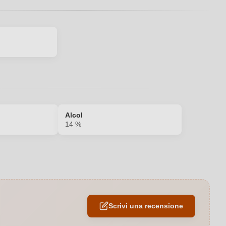
Alcol
14 %
2018
14 %
Scrivi una recensione
Puglia IGP