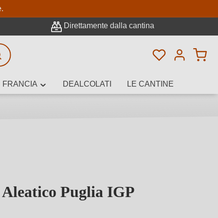
pale
e.
Direttamente dalla cantina
Hai 0 articoli n
icerca avanzata
FRANCIA
DEALCOLATI
LE CANTINE
e, cantina o
 Aleatico Puglia IGP