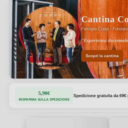
Cantina C
Famiglia Coppi · Fondato
"Esperienza decennale
"Numerosi riconoscime
Scopri la cantina
5,90€
Spedizione gratuita da 69€ 
RISPARMIA SULLA SPEDIZIONE