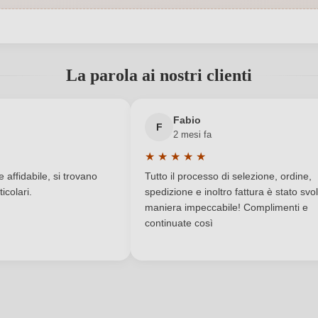
 S.P. Turi - Gioia del Colle snc,
Nazione
70010 Turi, Italia
 registrato?
La parola ai nostri clienti
uckling, Luca Maroni, Vinibuoni
Produttore
Nuovo cliente?
IGP
Registrati
Regione
Fabio
F
2 mesi fa
Secco / Dry
Solfiti
★
★
★
★
★
a di 5 su 5 stelle
Valutazione media di 5 su 5 stelle
Vino rosso
Varietà di uva
affidabile, si trovano
Tutto il processo di selezione, ordine,
icolari.
spedizione e inoltro fattura è stato svol
maniera impeccabile! Complimenti e
continuate così
ACCEDI