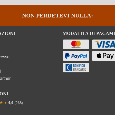
NON PERDETEVI NULLA:
AZIONI
MODALITÀ DI PAGAM
ecesso
i
artner
ONI
★
★
★
4,9
(268)
one media di 4.9 su 5 stelle