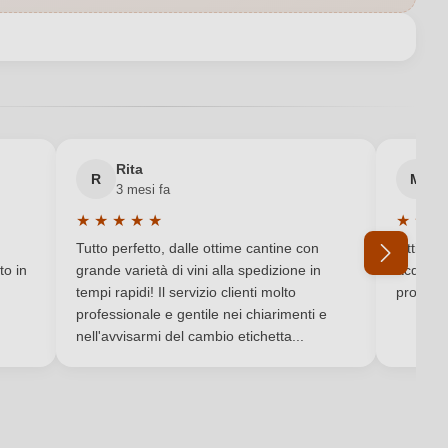
Italia
Coppi
Puglia
Rita
M
R
M
3 mesi fa
6 
Contiene solfiti
★
★
★
★
★
★
★
★
Valutazione media di 5 su 5 stelle
Valutaz
Aleatico
Tutto perfetto, dalle ottime cantine con
Ottimo e
to in
grande varietà di vini alla spedizione in
acquista
tempi rapidi! Il servizio clienti molto
produtto
professionale e gentile nei chiarimenti e
Ho dimenticato la mia password.
nell'avvisarmi del cambio etichetta...