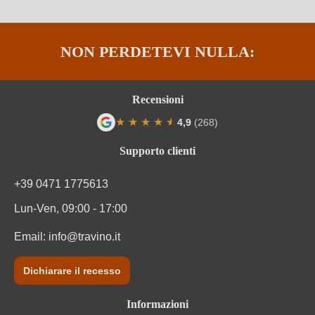
Regione
Puglia
NON PERDETEVI NULLA:
Residuo zuccherino
Secco / Dry
Sigla OdC
IT-BIO-006
Recensioni
★
★
★
★
★
★
4,9
(268)
Sigla OdC negozio
DE-ÖKO-060
Valutazione media di 4.9 su 5 stelle
Supporto clienti
Solfiti
Contiene solfiti
+39 0471 1775613
Tipo di vino
Vino rosso
Lun-Ven, 09:00 - 17:00
Varietà di uva
Primitivo
Email:
info@travino.it
Vegano
Sì
Dichiarare il recesso
Zuccheri residui
3 g/L
Informazioni