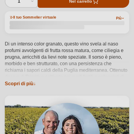
1
Nel carrello
Il tuo Sommelier virtuale
Più
Di un intenso color granato, questo vino svela al naso
profumi avvolgenti di frutta rossa matura, come ciliegia e
prugna, arricchiti da lievi note speziate. Il sorso è pieno,
morbido e ben strutturato, con una persistenza che
richiama i sapori caldi della Puglia mediterranea. Ottenuto
da uve di Primitivo coltivate nei suoli fertili e soleggiati di
Lizzano, nel cuore del Salento, il 2018 si esprime grazie a
Scopri di più
una vinificazione in acciaio inox che preserva l’autenticità
varietale. De Quarto Vitivinicoltori firma questa etichetta
con rigore biologico e sensibilità artigiana, fondendo
identità territoriale e finezza esecutiva. Servito a 16-18°C,
accompagna con naturalezza piatti rustici come
orecchiette alle cime di rapa o stufati leggeri. Un rosso di
carattere, capace di raccontare storie antiche con voce