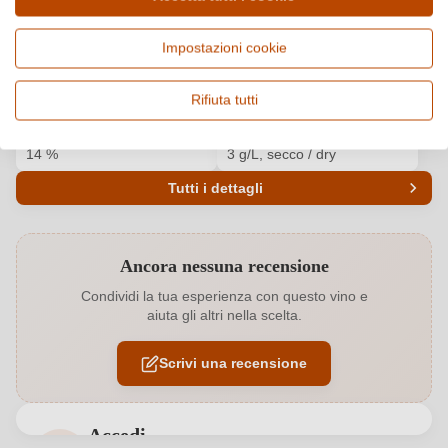
Paese e regione
Vitigno e tipologia
Impostazioni cookie
Italia, Puglia
Primitivo, Vino rosso
Origine
Qualità
Rifiuta tutti
Primitivo di Manduria DOC
DOC
Alcol
Zucchero residuo e gusto
14 %
3 g/L, secco / dry
Tutti i dettagli
Codice prodotto
6471005000
Ancora nessuna recensione
Acidità
0,7 g/L
Condividi la tua esperienza con questo vino e
aiuta gli altri nella scelta.
Affinamento
Botte inox
Scrivi una recensione
Annata
2018
Bio
EU
Accedi