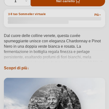
1
Nel carrello
Il tuo Sommelier virtuale
Più
Dal cuore delle colline venete, questa cuvée
spumeggiante unisce con eleganza Chardonnay e Pinot
Nero in una doppia veste bianca e rosata. La
fermentazione in bottiglia regala finezza e perlage
persistente, esaltando profumi di fiori bianchi, mela
croccante e lievi sfumature fruttate nel rosé. Con 12,5% di
alcol, si serve fresco a 6-8°C ed è perfetto con aperitivi,
Scopri di più
sushi o insalate estive. Diesel Farm firma questo vino con
uno stile artigianale e sostenibile, riflettendo l’identità del
territorio e la visione di Renzo Rosso per un prodotto
autentico da gustare in ogni momento speciale.
Vedi dettagli del prodotto →