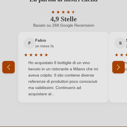
ancora registrato?
Contenuto di alcol
12,5 %
★
★
★
★
★
★
4,9 Stelle
Valutazione media di 4.9 su 5 stelle
Formato
0,75 L
Nuovo cliente?
Registrati
Basato su 268 Google Recensioni
Indirizzo del
Brave Wine Società Agricola S.R.L., Via S.
Il tuo indirizzo e-mail
produttore
Benedetto 2, 36063 Marostica, Italia
Fabio
F
S
un mese fa
Nazione
Italia
★
★
★
★
★
★
★
La tua password
Valutazione media di 5 su 5 stelle
Valuta
Ho acquistato 6 bottiglie di un vino
Cons
Produttore
Diesel Farm
bevuto in un ristorante a Milano che mi
trov
Ho dimenticato la mia password.
aveva colpito. Il sito contiene diverse
Qualità
Vino Generico
referenze di produttori poco conosciuti
ma validissimi. Continuerò ad
Regione
Veneto
ACCEDI
acquistare al...
Sigla OdC
IT-BIO-005
Sigla OdC negozio
DE-ÖKO-060