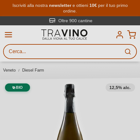
Passa al contenuto principale
Iscriviti alla nostra
newsletter
e ottieni
10€
per il tuo primo
ordine.
Ricerca vini
Inserisci almeno 3 caratteri
Oltre 900 cantine
Descrivi il vino stai cercando – per
gusto, occasione, nome del vino,
vitigno, regione, cantina o altri
Veneto
Diesel Farm
criteri.
12,5% alc.
BIO