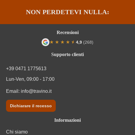
Solfiti
Contiene solfiti
NON PERDETEVI NULLA:
Tappo di bottiglia
Tappo a fungo
Tipo di vino
Vino spumante
Recensioni
★
★
★
★
★
★
4,9
(268)
Varietà di uva
Cuvée (Bianco & Rosato)
Valutazione media di 4.9 su 5 stelle
Supporto clienti
Varietà di uve della cuvée
Pinot Nero, Chardonnay
+39 0471 1775613
Lun-Ven, 09:00 - 17:00
Email:
info@travino.it
Dichiarare il recesso
Informazioni
Chi siamo