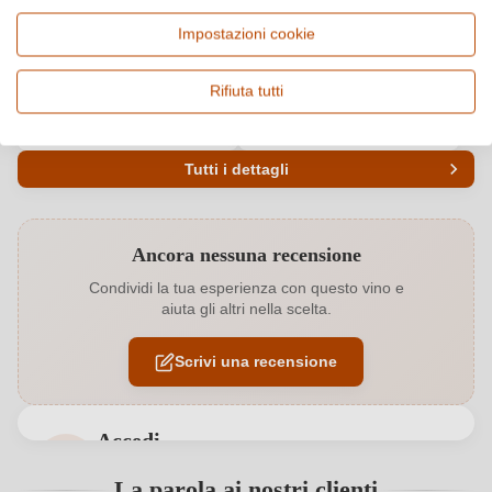
Impostazioni cookie
Paese e regione
Vitigno e tipologia
Italia, Veneto
Cuvée (Bianco & Rosato),
Vino frizzante e spumante
Rifiuta tutti
Qualità
Alcol
Vino Generico
12,5 %
Tutti i dettagli
Codice prodotto
6397001000
Ancora nessuna recensione
Affinamento
Fermentazione in bottiglia
Condividi la tua esperienza con questo vino e
aiuta gli altri nella scelta.
Annata
2022
Scrivi una recensione
Bio
EU
Bio
Sì
Accedi
Colore dell'uva
Entrambi
Accedi per poter lasciare una recensione. Non
La parola ai nostri clienti