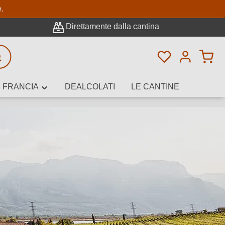
pale
e.
Direttamente dalla cantina
Hai 0 articoli n
icerca avanzata
FRANCIA
DEALCOLATI
LE CANTINE
e, cantina o