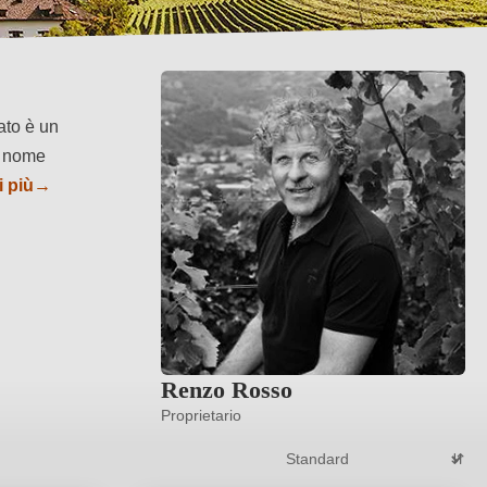
tato è un
l nome
i più
→
Renzo Rosso
Proprietario