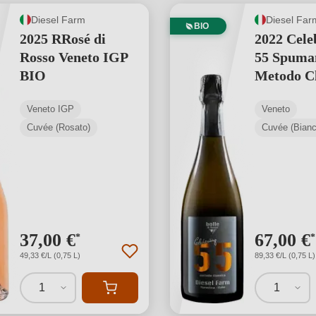
Diesel Farm
Diesel Far
BIO
2025 RRosé di
2022 Cele
Rosso Veneto IGP
55 Spuma
BIO
Metodo Cl
BIO
Veneto IGP
Veneto
Cuvée (Rosato)
37,00 €
67,00 €
*
*
49,33 €/L (0,75 L)
89,33 €/L (0,75 L)
1
1