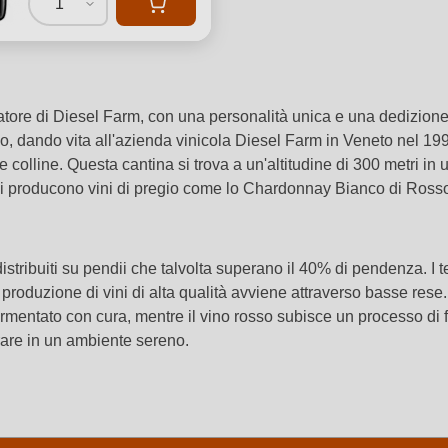
1
eatore di Diesel Farm, con una personalità unica e una dedizion
 dando vita all'azienda vinicola Diesel Farm in Veneto nel 1994. 
e colline. Questa cantina si trova a un'altitudine di 300 metri in 
ti, si producono vini di pregio come lo Chardonnay Bianco di Ross
 distribuiti su pendii che talvolta superano il 40% di pendenza. I
 produzione di vini di alta qualità avviene attraverso basse rese.
fermentato con cura, mentre il vino rosso subisce un processo di 
rare in un ambiente sereno.