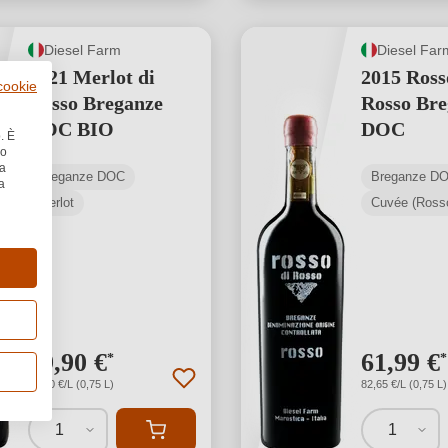
Diesel Farm
Diesel Far
2021 Merlot di
2015 Ross
 cookie
Rosso Breganze
Rosso Bre
DOC BIO
DOC
. È
no
la
Breganze DOC
Breganze D
a
Merlot
Cuvée (Ross
39,90 €
61,99 €
*
*
53,20 €/L (0,75 L)
82,65 €/L (0,75 L)
1
1