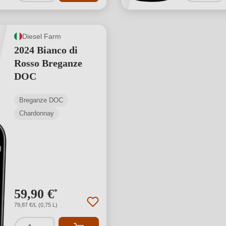
Diesel Farm
2024 Bianco di
Rosso Breganze
DOC
Breganze DOC
Chardonnay
59,90 €
*
79,87 €/L (0,75 L)