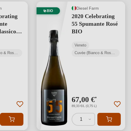
m
Diesel Farm
BIO
brating
2020 Celebrating
nte
55 Spumante Rosé
assico
BIO
Veneto
Cuvée (Bianco & Rosato)
Cuvée (Bianco & Rosato)
67,00 €
*
89,33 €/L (0,75 L)
1