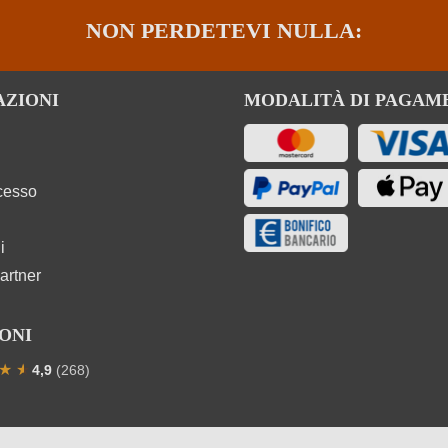
NON PERDETEVI NULLA:
AZIONI
MODALITÀ DI PAGAM
ecesso
i
artner
ONI
★
★
★
4,9
(268)
one media di 4.9 su 5 stelle