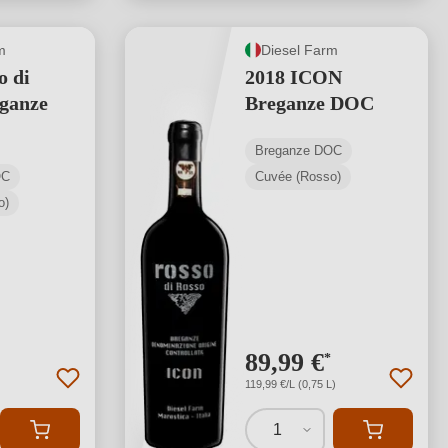
m
Diesel Farm
o di
2018 ICON
ganze
Breganze DOC
Breganze DOC
OC
Cuvée (Rosso)
o)
89,99 €
*
119,99 €/L (0,75 L)
1