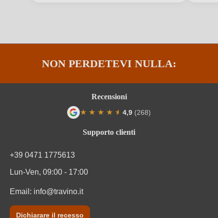
Premi
Falstaff, James Suckling, Jancis Robinson
Produttore
Elena Catalano
NON PERDETEVI NULLA:
Qualità
DOC
Regione
Campania
Recensioni
Residuo zuccherino
Secco / Dry
★
★
★
★
★
★
4,9
(268)
Valutazione media di 4.9 su 5 stelle
Solfiti
Contiene solfiti
Supporto clienti
Tipo di vino
Vino rosso
+39 0471 1775613
Lun-Ven, 09:00 - 17:00
Varietà di uva
Aglianico
Email:
info@travino.it
Vegano
Sì
Dichiarare il recesso