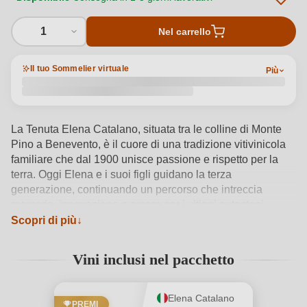
1
Nel carrello
Il tuo Sommelier virtuale
Più
La Tenuta Elena Catalano, situata tra le colline di Monte
Pino a Benevento, è il cuore di una tradizione vitivinicola
familiare che dal 1900 unisce passione e rispetto per la
terra. Oggi Elena e i suoi figli guidano la terza
generazione, continuando un percorso che intreccia
memoria, innovazione e amore per i vitigni autoctoni
campani. Dal 2013, grazie alla guida dell’enologo Alessio
Scopri di più
Macchia, l’azienda vinifica direttamente le proprie uve,
coltivate con cura nei terreni calcareo-argillosi della Vigna
Vini inclusi nel pacchetto
Monte Pino. Tra queste spicca l’Aglianico, varietà simbolo
del Sannio, che qui trova condizioni ideali per esprimere
struttura e autenticità. Ogni fase produttiva è seguita con
Elena Catalano
PREMI