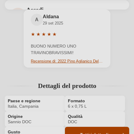
Accedi
Aldana
Accedi per poter lasciare una recensione. Non
A
29 set 2025
ancora registrato?
★
★
★
★
★
Valutazione media di 5 su 5 stelle
Nuovo cliente?
Registrati
BUONO NUMERO UNO
TRAVINOBRAVISSIMI!
Recensione di: 2022 Pino Aglianico Del Sannio DOC
Il tuo indirizzo e-mail
Dettagli del prodotto
La tua password
Ho dimenticato la mia password.
Paese e regione
Formato
Italia, Campania
6 x 0,75 L
Origine
Qualità
ACCEDI
Sannio DOC
DOC
Gusto