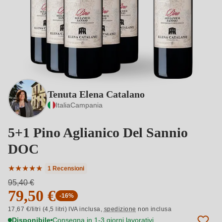
Tenuta Elena Catalano
Italia
Campania
5+1 Pino Aglianico Del Sannio
DOC
★
★
★
★
★
1 Recensioni
Valutazione media di 5 su 5 stelle
95,40 €
79,50 €
-16%
17,67 €/litri (4,5 litri) IVA inclusa,
spedizione
non inclusa
Disponibile
Consegna in 1-3 giorni lavorativi