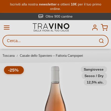
Passa al contenuto principale
Iscriviti alla nostra
newsletter
e ottieni
10€
per il tuo primo
ordine.
Ricerca vini
Inserisci almeno 3 caratteri
Oltre 900 cantine
Descrivi il vino stai cercando – per
gusto, occasione, nome del vino,
vitigno, regione, cantina o altri
Toscana
Casale dello Sparviero – Fattoria Campoperi
criteri.
Sangiovese
-25%
Secco / Dry
12,5% alc.