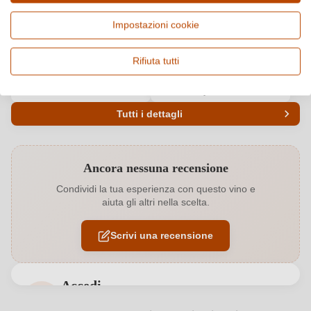
Paese e regione
Vitigno e tipologia
Italia, Toscana
Sangiovese, Vino rosato
Impostazioni cookie
Origine
Qualità
Toscana IGP
IGP
Rifiuta tutti
Alcol
Gusto
12,5 %
Secco / Dry
Tutti i dettagli
Codice prodotto
5830002000
Ancora nessuna recensione
Abbinamenti
Antipasti, Carne bianca, Dessert
Condividi la tua esperienza con questo vino e
aiuta gli altri nella scelta.
Acidità
6,15 g/L
Scrivi una recensione
Annata
2024
Colore dell'uva
Rosso
Accedi
Contenuto di alcol
12,5 %
Accedi per poter lasciare una recensione. Non