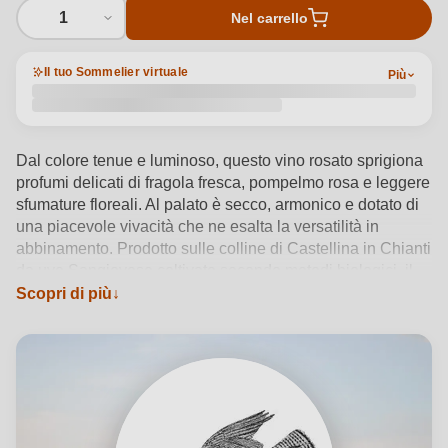
1
Nel carrello
Il tuo Sommelier virtuale
Più
Dal colore tenue e luminoso, questo vino rosato sprigiona
profumi delicati di fragola fresca, pompelmo rosa e leggere
sfumature floreali. Al palato è secco, armonico e dotato di
una piacevole vivacità che ne esalta la versatilità in
abbinamento. Prodotto sulle colline di Castellina in Chianti
da uve Sangiovese coltivate secondo metodi biologici, il
Casale dello Sparviero Rosato IGP Toscana riflette
Scopri di più
l’identità del territorio e della cantina Campoperi. Servito
tra i 10 e i 12°C, accompagna con eleganza aperitivi,
antipasti leggeri e carni bianche, rivelandosi perfetto per
momenti conviviali all’insegna della raffinatezza.
Vedi dettagli del prodotto →