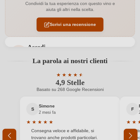
Condividi la tua esperienza con questo vino e
aiuta gli altri nella scelta.
Annata
2022
Scrivi una recensione
Colore dell'uva
Bianco
Contenuto di alcol
13,5 %
Accedi
Formato
0,75 L
Accedi per poter lasciare una recensione. Non
La parola ai nostri clienti
ancora registrato?
Indicazione geografica
Toscana IGP
★
★
★
★
★
★
4,9 Stelle
Valutazione media di 4.9 su 5 stelle
Indirizzo del
Fattoria Casabianca Società Agricola S.R.L.,
Nuovo cliente?
Registrati
produttore
Strada dei Gonfienti 84, 53016 Murlo, Italia
Basato su 268 Google Recensioni
Il tuo indirizzo e-mail
Nazione
Italia
Simone
S
F
2 mesi fa
Premi
Bibenda
★
★
★
★
★
★
★
La tua password
Valutazione media di 5 su 5 stelle
Valuta
Consegna veloce e affidabile, si
Tutt
Produttore
Fattoria Casabianca
trovano anche prodotti particolari.
sped