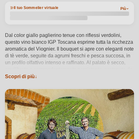
Il tuo Sommelier virtuale
Più
Dal color giallo paglierino tenue con riflessi verdolini,
questo vino bianco IGP Toscana esprime tutta la ricchezza
aromatica del Viognier. Il bouquet si apre con eleganti note
di tè verde, seguite da agrumi freschi e pesca succosa, in
un profilo olfattivo intenso e raffinato. Al palato è secco,
equilibrato e sorprendentemente persistente, sostenuto da
una vivace acidità che ne valorizza la struttura. Nato tra i
Scopri di più
corsi d’acqua dell’Ombrone e del Merse, il Viognier 2022
della Fattoria Casabianca riflette la visione agricola
biologica della cantina, impegnata a fondere tradizione
toscana e innovazione sostenibile. Servito a 10-12°C,
accompagna con naturalezza antipasti leggeri, frutti di
mare e formaggi freschi, diventando l’emblema di
un’eleganza semplice e autentica.
Vedi dettagli del prodotto →