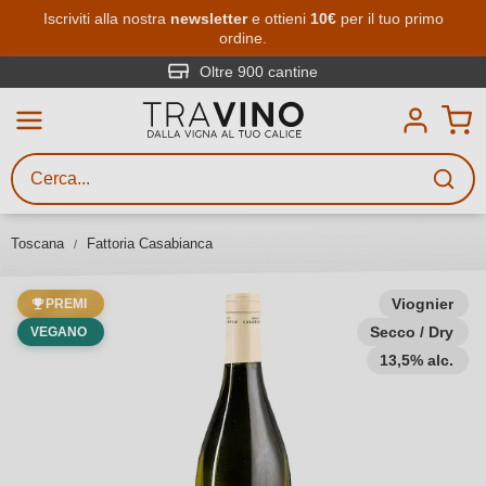
Passa al contenuto principale
Iscriviti alla nostra
newsletter
e ottieni
10€
per il tuo primo
ordine.
Ricerca vini
Inserisci almeno 3 caratteri
Oltre 900 cantine
Descrivi il vino stai cercando – per
gusto, occasione, nome del vino,
vitigno, regione, cantina o altri
Toscana
Fattoria Casabianca
criteri.
Viognier
PREMI
Secco / Dry
VEGANO
13,5% alc.