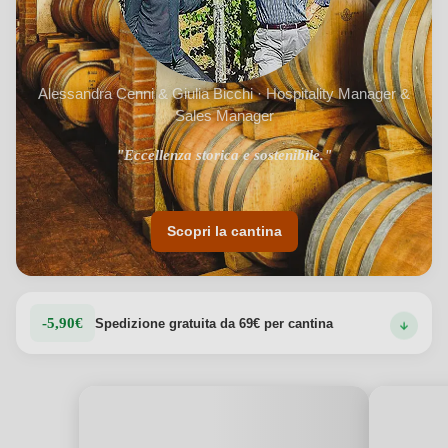
Alessandra Cenni & Giulia Bicchi · Hospitality Manager &
Sales Manager
"75 ettari tra tradizione medievale e coltivazione biologica."
"Eccellenza storica e sostenibile."
Scopri la cantina
-5,90€
Spedizione gratuita da 69€ per cantina