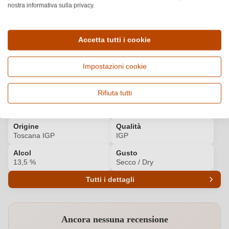
nostra informativa sulla privacy.
BIBENDA
Scopri di più
4
/5
Accetta tutti i cookie
Impostazioni cookie
Dettagli del prodotto
Rifiuta tutti
Paese e regione
Vitigno e tipologia
Italia, Toscana
Viognier, Vino bianco
Origine
Qualità
Toscana IGP
IGP
Alcol
Gusto
13,5 %
Secco / Dry
Tutti i dettagli
Codice prodotto
8525003000
Ancora nessuna recensione
Abbinamenti
Antipasti, Formaggi, Frutti di mare