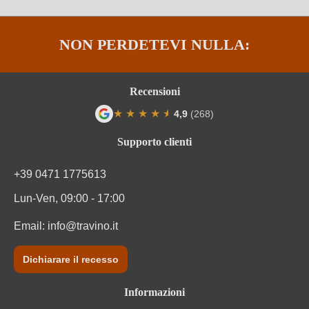
Varietà di uve della cuvée
Montepulciano, Sangiovese
NON PERDETEVI NULLA:
Recensioni
★
★
★
★
★
★
4,9
(268)
Valutazione media di 4.9 su 5 stelle
Supporto clienti
+39 0471 1775613
Lun-Ven, 09:00 - 17:00
Email:
info@travino.it
Dichiarare il recesso
Informazioni