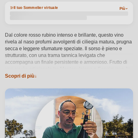
Il tuo Sommelier virtuale
Più
Dal colore rosso rubino intenso e brillante, questo vino
rivela al naso profumi avvolgenti di ciliegia matura, prugna
secca e leggere sfumature speziate. Il sorso è pieno e
strutturato, con una trama tannica levigata che
accompagna un finale persistente e armonioso. Frutto di
una cuvée artigianale tra Montepulciano e Sangiovese, la
fermentazione a 24°C con macerazione prolungata estrae
Scopri di più
ricchezza e profondità, mentre la maturazione in acciaio
preserva l’autenticità del frutto. Federico Mencaroni,
cantina biologica immersa tra le colline delle Marche,
interpreta il terroir con sensibilità e coerenza. Ideale tra i
16 e i 18°C con arrosti o formaggi stagionati, per vivere
appieno l’identità del vino rosso marchigiano.
Vedi dettagli del prodotto →