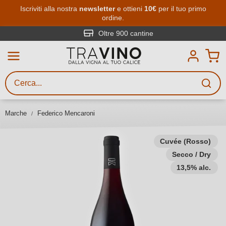
Passa al contenuto principale
Iscriviti alla nostra
newsletter
e ottieni
10€
per il tuo primo
ordine.
Ricerca vini
Inserisci almeno 3 caratteri
Oltre 900 cantine
Descrivi il vino stai cercando – per
gusto, occasione, nome del vino,
vitigno, regione, cantina o altri
Marche
Federico Mencaroni
criteri.
Cuvée (Rosso)
Secco / Dry
13,5% alc.