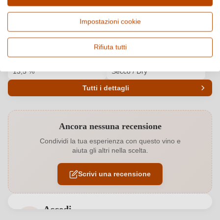
Paese e regione
Vitigno e tipologia
Italia, Marche
Cuvée (Rosso), Vino rosso
Impostazioni cookie
Origine
Qualità
Rosso Piceno DOC
DOC
Rifiuta tutti
Alcol
Gusto
13,5 %
Secco / Dry
Tutti i dettagli
Codice prodotto
6482006000
Ancora nessuna recensione
Annata
2023
Condividi la tua esperienza con questo vino e
aiuta gli altri nella scelta.
Colore dell'uva
Rosso
Scrivi una recensione
Contenuto di alcol
13,5 %
Formato
0,75 L
Accedi