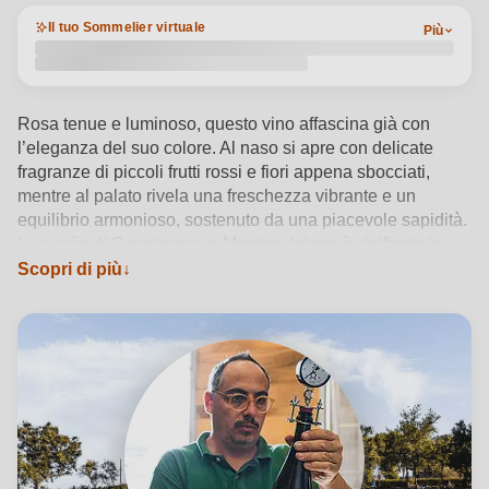
Il tuo Sommelier virtuale
Più
Rosa tenue e luminoso, questo vino affascina già con
l’eleganza del suo colore. Al naso si apre con delicate
fragranze di piccoli frutti rossi e fiori appena sbocciati,
mentre al palato rivela una freschezza vibrante e un
equilibrio armonioso, sostenuto da una piacevole sapidità.
La cuvée di Sangiovese e Montepulciano è vinificata in
acciaio a basse temperature, dopo una pressatura soffice
Scopri di più
che estrae il mosto rosa; la successiva maturazione in
vasca inox preserva purezza e identità. Nato tra le colline
delle Marche, questo vino rosato incarna la filosofia
artigianale della cantina Federico Mencaroni, attenta alla
naturalità e alla valorizzazione del territorio. Servito tra i 10
e i 12°C, accompagna con grazia piatti leggeri, dalla pasta
ai secondi di carne bianca, regalando ogni volta
un’esperienza autentica e raffinata.
Vedi dettagli del prodotto →