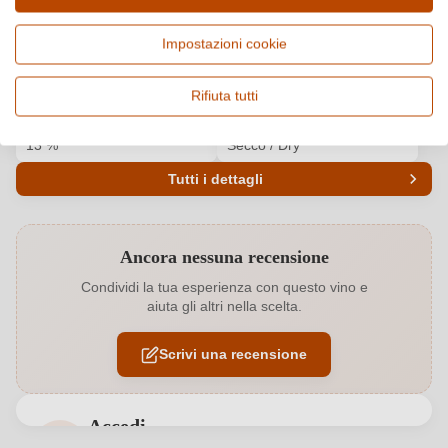
Paese e regione
Vitigno e tipologia
Italia, Marche
Cuvée (Rosato), Vino rosato
Impostazioni cookie
Origine
Qualità
Marche IGP
IGP
Rifiuta tutti
Alcol
Gusto
13 %
Secco / Dry
Tutti i dettagli
Codice prodotto
6482004000
Ancora nessuna recensione
Abbinamenti
Carne bianca, Pasta, Riso
Condividi la tua esperienza con questo vino e
aiuta gli altri nella scelta.
Affinamento
Botte inox
Scrivi una recensione
Annata
2024
Colore dell'uva
Rosso
Accedi