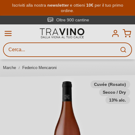
Passa al contenuto principale
Iscriviti alla nostra
newsletter
e ottieni
10€
per il tuo primo
ordine.
Ricerca vini
Inserisci almeno 3 caratteri
Oltre 900 cantine
Descrivi il vino stai cercando – per
gusto, occasione, nome del vino,
vitigno, regione, cantina o altri
Marche
Federico Mencaroni
criteri.
Cuvée (Rosato)
Secco / Dry
13% alc.