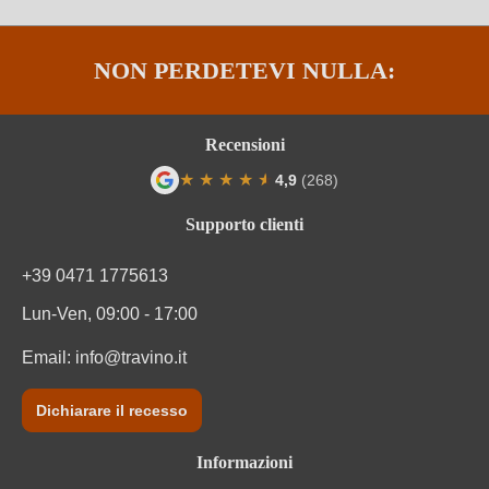
Tappo di bottiglia
Tappo in sughero pressato
NON PERDETEVI NULLA:
Tipo di vino
Vino rosato
Varietà di uva
Cuvée (Rosato)
Recensioni
★
★
★
★
★
★
4,9
(268)
Varietà di uve della cuvée
Sangiovese, Montepulciano
Valutazione media di 4.9 su 5 stelle
Supporto clienti
Informazioni nutrizionali
+39 0471 1775613
Informazioni nutrizionali medie
per 100 ml
Lun-Ven, 09:00 - 17:00
Valore energetico
312 kJ / 75 kcal
Email:
info@travino.it
Carboidrati
0.9 g
Dichiarare il recesso
Carboidrati di cui zuccheri
0.45 g
Informazioni