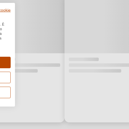
 cookie
. È
no
la
a