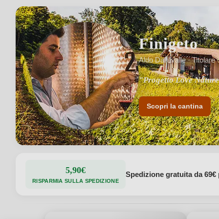
Finigeto
Aldo Dallavalle · Titolare
"Progetto Love Nature 
"Solo concimi organici
Scopri la cantina
5,90€
Spedizione gratuita da 69€ 
RISPARMIA SULLA SPEDIZIONE