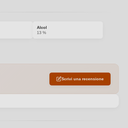
Alcol
13 %
Bianco
0,75 L
Scrivi una recensione
eto Azienda Agricola di Dallavalle Aldo, Viale Mangiagalli 33, 27052
Godiasco Salice Terme, Italia
Italia
IGP