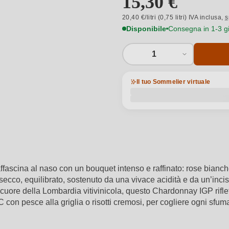
15,30 €
20,40 €/litri (0,75 litri) IVA inclusa,
s
Disponibile
Consegna in 1-3 gio
1
Il tuo Sommelier virtuale
affascina al naso con un bouquet intenso e raffinato: rose bianch
 è secco, equilibrato, sostenuto da una vivace acidità e da un’inc
cuore della Lombardia vitivinicola, questo Chardonnay IGP riflett
°C con pesce alla griglia o risotti cremosi, per cogliere ogni sfum