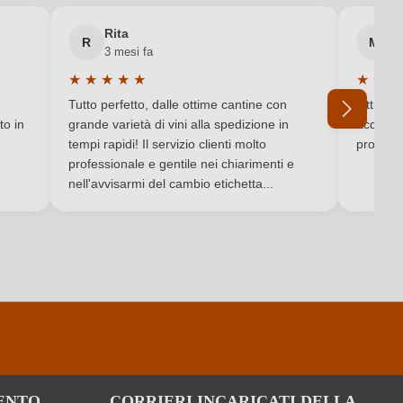
Secco / Dry
Rita
M
R
M
3 mesi fa
6 
Vino bianco
★
★
★
★
★
★
★
★
Valutazione media di 5 su 5 stelle
Valutaz
Tutto perfetto, dalle ottime cantine con
Ottimo e
to in
grande varietà di vini alla spedizione in
acquista
tempi rapidi! Il servizio clienti molto
produtto
professionale e gentile nei chiarimenti e
Ho dimenticato la mia password.
nell'avvisarmi del cambio etichetta...
ENTO
CORRIERI INCARICATI DELLA