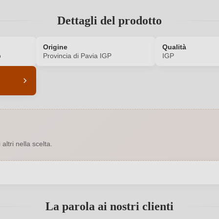
Dettagli del prodotto
Origine
Qualità
o
Provincia di Pavia IGP
IGP
5692011000
Colore dell'uva
13 %
Formato
ltri nella scelta.
Indirizzo del
Finig
Provincia di Pavia IGP
produttore
Lombardei
Nazione
 registrato?
La parola ai nostri clienti
Finigeto
Qualità