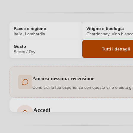
Paese e regione
Vitigno e tipologia
Italia, Lombardia
Chardonnay, Vino bianc
Gusto
Tutti i dettagli
Secco / Dry
Codice prodotto
Ancora nessuna recensione
Contenuto di alcol
Condividi la tua esperienza con questo vino e aiuta gli a
Indicazione geografica
Accedi
Luogo
Accedi per poter lasciare una recensione. Non ancora
Produttore