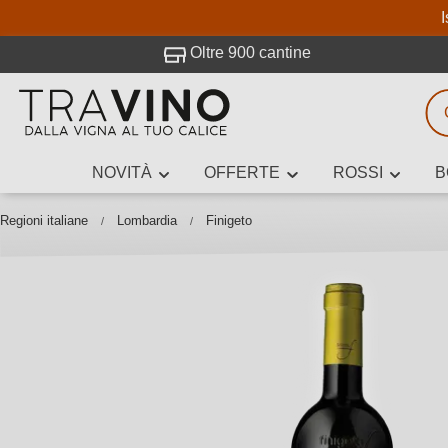
I
visitato Travino.
Oltre 900 cantine
NOVITÀ
OFFERTE
ROSSI
B
Ricerca vini
Inserisci alme
Regioni italiane
Lombardia
Finigeto
Descrivi il