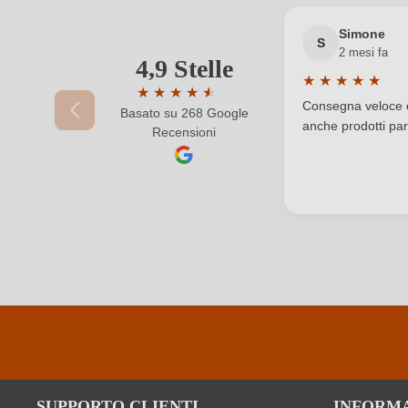
Regione
Simone
S
2 mesi fa
Solfiti
4,9 Stelle
Il tuo indirizzo e-mail
★
★
★
★
★
★
★
★
★
★
★
Valutazione medi
Varietà di uva
Consegna veloce e 
Basato su 268 Google
Valutazione media di 4.9 su 5 stelle
anche prodotti part
Recensioni
La tua password
SUPPORTO CLIENTI
INFORM