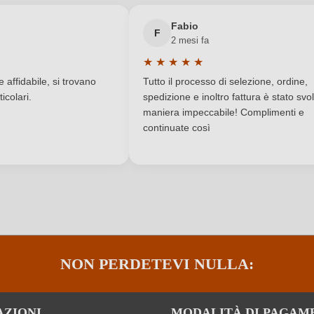
Lombardia
Nuovo cliente?
Registrati
Residuo zuccherino
Fabio
F
2 mesi fa
Contiene solfiti
Tipo di vino
★
★
★
★
★
a di 5 su 5 stelle
Valutazione media di 5 su 5 stelle
Chardonnay
affidabile, si trovano
Tutto il processo di selezione, ordine,
icolari.
spedizione e inoltro fattura è stato svol
maniera impeccabile! Complimenti e
continuate così
ACCEDI
NON PERDETEVI NULLA:
AZIONI
MODALITÀ DI PAGAM