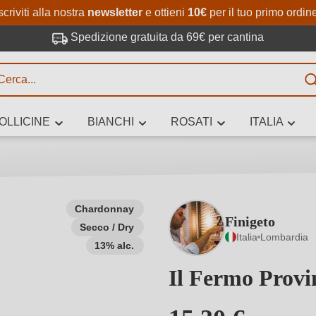
Passa al contenuto principale
Salta alla ricerca
Passa alla navigazione princi
scriviti alla nostra
newsletter
e ottieni
10€
per il tuo primo ordin
Spedizione gratuita da 69€ per cantina
R
OLLICINE
BIANCHI
ROSATI
ITALIA
no 3 caratteri
Chardonnay
Finigeto
Secco / Dry
 vino stai cercando – per gusto, occasione, nome del vino, vitigno, region
Italia
Lombardia
altri criteri.
13% alc.
Il Fermo Provi