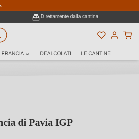
pale
e.
Direttamente dalla cantina
Hai 0 articoli n
icerca avanzata
FRANCIA
DEALCOLATI
LE CANTINE
e, cantina o
ncia di Pavia IGP