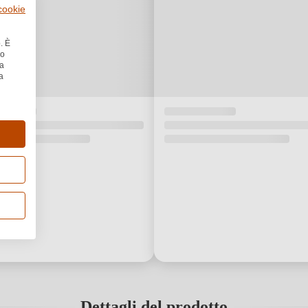
 cookie
. È
no
la
a
Dettagli del prodotto