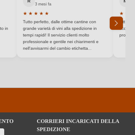
R
M
3 mesi fa
6 
Giorgio Pasqua
★
★
★
★
★
★
★
★
Valutazione media di 5 su 5 stelle
Valutaz
Veneto
Tutto perfetto, dalle ottime cantine con
Ottimo e
to in
grande varietà di vini alla spedizione in
acquista
Siquria IT-BIO-016
tempi rapidi! Il servizio clienti molto
produtto
professionale e gentile nei chiarimenti e
Ho dimenticato la mia password.
nell'avvisarmi del cambio etichetta...
Contiene solfiti
Vino rosato
Corvina, Rondinella
ENTO
CORRIERI INCARICATI DELLA
SPEDIZIONE