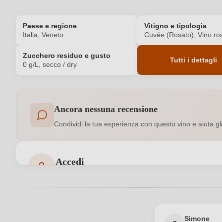
Paese e regione
Vitigno e tipologia
Italia, Veneto
Cuvée (Rosato), Vino ro
Zucchero residuo e gusto
Tutti i dettagli
0 g/L, secco / dry
Codice prodotto
Ancora nessuna recensione
Acidità
Condividi la tua esperienza con questo vino e aiuta gli a
Annata
Bio
Accedi
Accedi per poter lasciare una recensione. Non ancora
Contenuto di alcol
Indicazione geografica
Simone