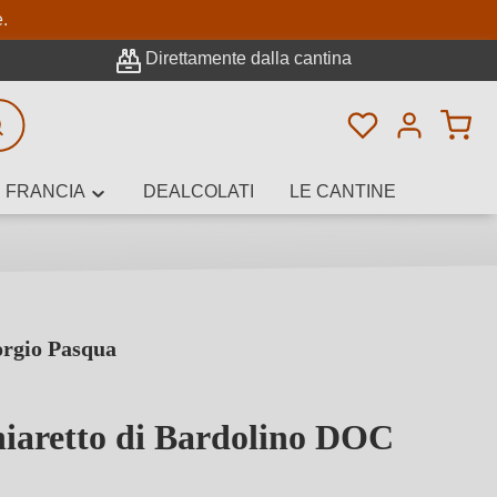
pale
e.
Direttamente dalla cantina
Hai 0 articoli n
icerca avanzata
FRANCIA
DEALCOLATI
LE CANTINE
orgio Pasqua
e, cantina o
iaretto di Bardolino DOC