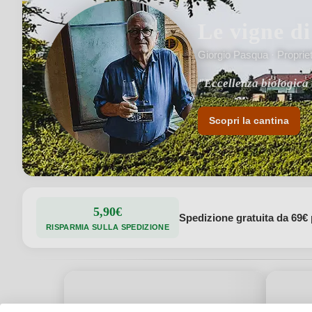
Le vigne d
Giorgio Pasqua · Propriet
"Eccellenza biologica 
Scopri la cantina
5,90€
Spedizione gratuita da 69€ 
RISPARMIA SULLA SPEDIZIONE