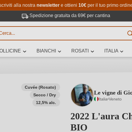
Passa al contenuto principale
Salta alla ricerca
Passa alla navigazione princi
scriviti alla nostra
newsletter
e ottieni
10€
per il tuo primo ordin
Spedizione gratuita da 69€ per cantina
R
OLLICINE
BIANCHI
ROSATI
ITALIA
no 3 caratteri
Cuvée (Rosato)
Le vigne di Gi
Secco / Dry
 vino stai cercando – per gusto, occasione, nome del vino, vitigno, region
Italia
Veneto
altri criteri.
12,5% alc.
2022 L'aura Ch
BIO