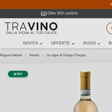
I
visitato Travino.
Oltre 900 cantine
NOVITÀ
OFFERTE
ROSSI
B
Ricerca vini
Inserisci alme
Regioni italiane
Veneto
Le vigne di Giorgio Pasqua
BIO
Descrivi il