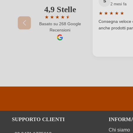
S
2 mesi fa
Nazione
4,9 Stelle
Il tuo indirizzo e-mail
★
★
★
★
★
★
★
★
★
★
★
Valutazione medi
Qualità
Consegna veloce e 
Basato su 268 Google
Valutazione media di 4.9 su 5 stelle
anche prodotti part
Recensioni
La tua password
Residuo zuccherino
Sigla OdC negozio
Sottoregione
Varietà di uva
Zuccheri residui
SUPPORTO CLIENTI
INFORM
Chi siamo