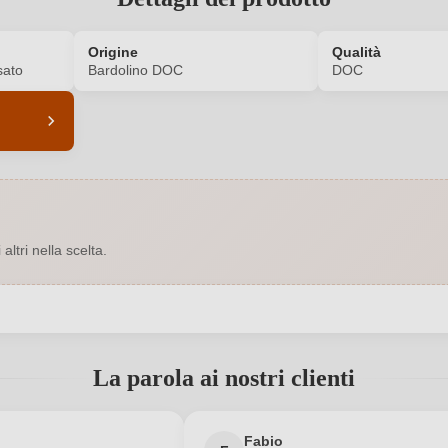
Origine
Qualità
sato
Bardolino DOC
DOC
8101004000
Abbinamenti
5,9 g/L
Affinamento
ltri nella scelta.
2022
Bio
Sì
Colore dell'uva
 registrato?
12,5 %
Formato
La parola ai nostri clienti
Indirizzo del
Azi
Bardolino DOC
Nuovo cliente?
Registrati
produttore
Fabio