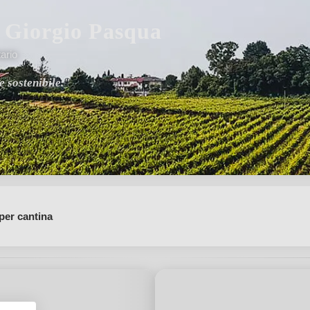
i Giorgio Pasqua
ario
e sostenibile."
per cantina