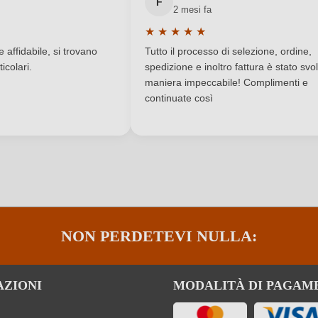
F
2 mesi fa
Italia
Produttore
★
★
★
★
★
a di 5 su 5 stelle
Valutazione media di 5 su 5 stelle
DOC
Regione
affidabile, si trovano
Tutto il processo di selezione, ordine,
icolari.
spedizione e inoltro fattura è stato svol
Secco / Dry
Sigla OdC
maniera impeccabile! Complimenti e
continuate così
DE-ÖKO-060
Solfiti
Bardolino
Tipo di vino
ACCEDI
Cuvée (Rosato)
Varietà di uve della cuvée
0 g/L
NON PERDETEVI NULLA:
AZIONI
MODALITÀ DI PAGAM