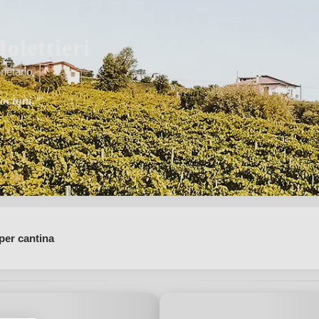
olettieri
rietario
toctoni."
per cantina