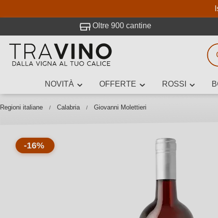
I
visitato Travino.
Oltre 900 cantine
NOVITÀ
OFFERTE
ROSSI
B
Ricerca vini
Inserisci alme
Regioni italiane
Calabria
Giovanni Molettieri
-16%
Descrivi il