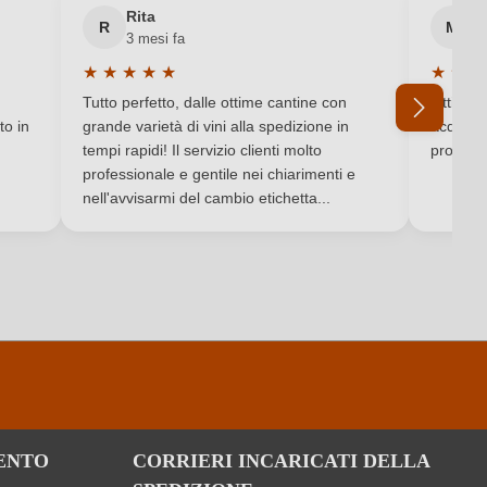
Rita
M
R
M
3 mesi fa
6 
Giovanni Molettieri
★
★
★
★
★
★
★
★
Valutazione media di 5 su 5 stelle
Valutaz
Campania
Tutto perfetto, dalle ottime cantine con
Ottimo e
to in
grande varietà di vini alla spedizione in
acquista
Contiene solfiti
tempi rapidi! Il servizio clienti molto
produtto
professionale e gentile nei chiarimenti e
Ho dimenticato la mia password.
nell'avvisarmi del cambio etichetta...
Aglianico
per 100 ml
308 kJ / 74 kcal
ENTO
CORRIERI INCARICATI DELLA
0.5 g