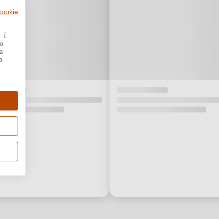
 cookie
. È
no
la
a