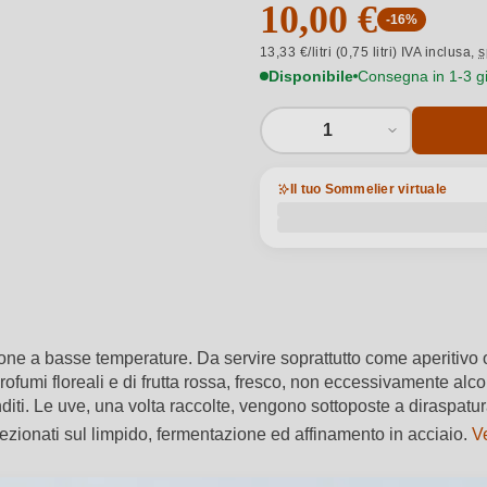
10,00 €
-16%
13,33 €/litri (0,75 litri) IVA inclusa,
s
Disponibile
Consegna in 1-3 gio
1
Il tuo Sommelier virtuale
one a basse temperature. Da servire soprattutto come aperitivo 
fumi floreali e di frutta rossa, fresco, non eccessivamente alcolic
diti. Le uve, una volta raccolte, vengono sottoposte a diraspatu
elezionati sul limpido, fermentazione ed affinamento in acciaio.
Ve