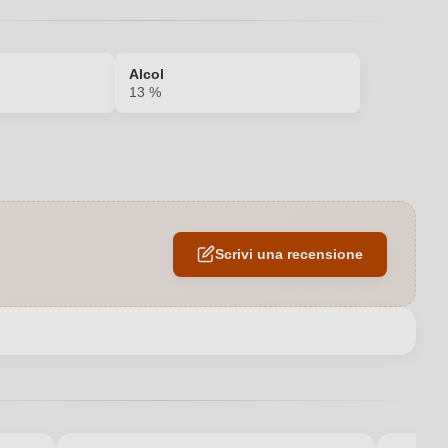
Alcol
13 %
Carne bianca, Frutti di mare, Pesce
Botte inox
Scrivi una recensione
Rosso
13 %
Campania IGP
Kampanien