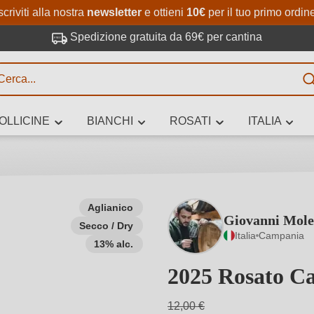
Passa al contenuto principale
Salta alla ricerca
Passa alla navigazione princi
scriviti alla nostra
newsletter
e ottieni
10€
per il tuo primo ordin
Spedizione gratuita da 69€ per cantina
R
OLLICINE
BIANCHI
ROSATI
ITALIA
no 3 caratteri
Aglianico
Giovanni Molet
Secco / Dry
 vino stai cercando – per gusto, occasione, nome del vino, vitigno, region
Italia
Campania
altri criteri.
13% alc.
2025 Rosato C
12,00 €