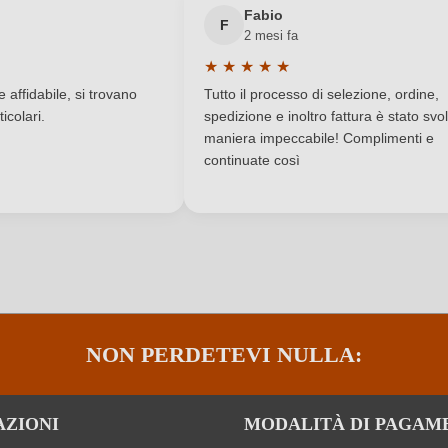
Fabio
F
2 mesi fa
Italia
Produttore
★
★
★
★
★
a di 5 su 5 stelle
Valutazione media di 5 su 5 stelle
IGP
Regione
affidabile, si trovano
Tutto il processo di selezione, ordine,
icolari.
spedizione e inoltro fattura è stato svol
Secco / Dry
Solfiti
maniera impeccabile! Complimenti e
continuate così
Vino rosato
Varietà di uva
0,5 g/L
ACCEDI
Informazioni nutrizionali
NON PERDETEVI NULLA:
AZIONI
MODALITÀ DI PAGAM