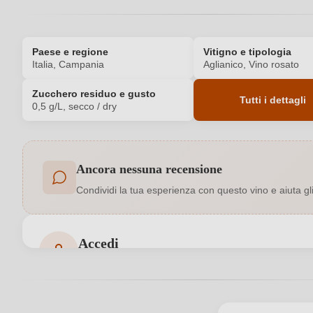
Paese e regione
Vitigno e tipologia
Italia, Campania
Aglianico, Vino rosato
Zucchero residuo e gusto
Tutti i dettagli
0,5 g/L, secco / dry
Codice prodotto
Ancora nessuna recensione
Acidità
Condividi la tua esperienza con questo vino e aiuta gli a
Annata
Conservabile fino al
Accedi
Accedi per poter lasciare una recensione. Non ancora
Formato
Indirizzo del
Eredi Giovanni Molettieri Srl
produttore