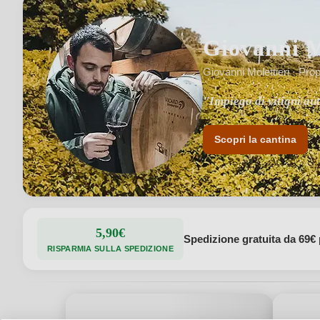
Giovanni M
Giovanni Molettieri · Prop
"Impiego di vitigni au
Scopri la cantina
5,90€
Spedizione gratuita da 69€ 
RISPARMIA SULLA SPEDIZIONE