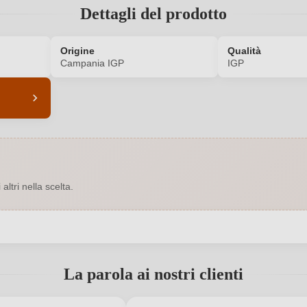
Dettagli del prodotto
Origine
Qualità
Campania IGP
IGP
5708009000
Abbinamenti
6,3 g/L
Affinamento
ltri nella scelta.
2025
Colore dell'uva
2029
Contenuto di alcol
 registrato?
0,75 L
Indicazione geografica
La parola ai nostri clienti
, Contrada Corte Corbo 16, 83040
Luogo
Montemarano, Italia
Nuovo cliente?
Registrati