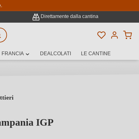
pale
e.
Direttamente dalla cantina
Hai 0 articoli n
icerca avanzata
FRANCIA
DEALCOLATI
LE CANTINE
tieri
e, cantina o
ampania IGP