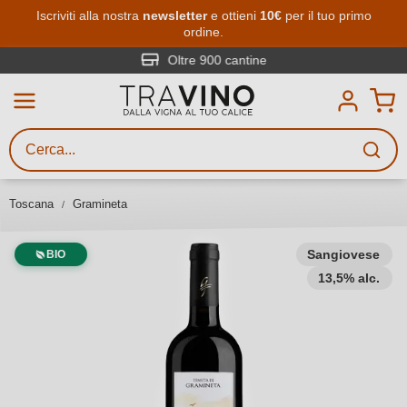
Passa al contenuto principale
Iscriviti alla nostra
newsletter
e ottieni
10€
per il tuo primo
ordine.
Ricerca vini
Inserisci almeno 3 caratteri
Oltre 900 cantine
Descrivi il vino stai cercando – per
gusto, occasione, nome del vino,
vitigno, regione, cantina o altri
Toscana
Gramineta
criteri.
Sangiovese
BIO
13,5% alc.