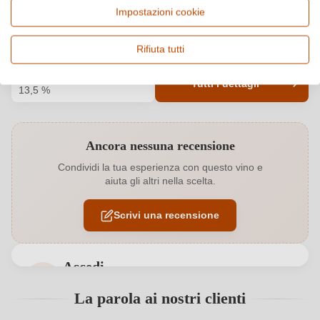
Paese e regione
Vitigno e tipologia
Impostazioni cookie
Italia, Toscana
Sangiovese, Vino rosso
Origine
Qualità
Rifiuta tutti
Maremma Toscana DOC
DOC
Alcol
Tutti i dettagli
13,5 %
Codice prodotto
6456004000
Ancora nessuna recensione
Annata
2019
Condividi la tua esperienza con questo vino e
aiuta gli altri nella scelta.
Bio
EU
Scrivi una recensione
Bio
Sì
Colore dell'uva
Rosso
Accedi
Contenuto di alcol
13,5 %
Accedi per poter lasciare una recensione. Non
La parola ai nostri clienti
ancora registrato?
Formato
0,75 L