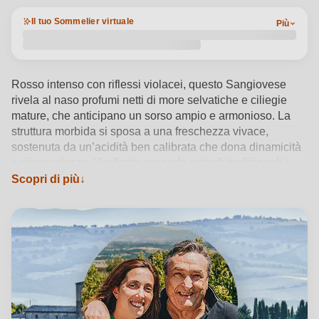
Il tuo Sommelier virtuale
Più
Rosso intenso con riflessi violacei, questo Sangiovese
rivela al naso profumi netti di more selvatiche e ciliegie
mature, che anticipano un sorso ampio e armonioso. La
struttura morbida si sposa a una freschezza vivace,
sostenuta da un’acidità ben calibrata che dona dinamicità
e piacevolezza. Vinificato secondo metodi tradizionali e
affinato in acciaio per preservare l’identità del vitigno,
Scopri di più
esprime al meglio il terroir biologico dell’area tra Grosseto
e Siena. Da gustare tra i 16 e i 18°C con salumi, formaggi
o piatti di pesce, è un rosso toscano autentico, frutto della
visione sostenibile della cantina Gramineta.
Vedi dettagli del prodotto →