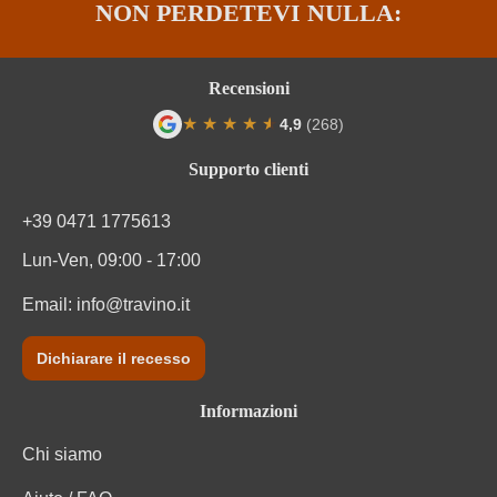
NON PERDETEVI NULLA:
Tipo di vino
Vino rosso
Varietà di uva
Sangiovese
Recensioni
★
★
★
★
★
★
4,9
(268)
Valutazione media di 4.9 su 5 stelle
Supporto clienti
+39 0471 1775613
Lun-Ven, 09:00 - 17:00
Email:
info@travino.it
Dichiarare il recesso
Informazioni
Chi siamo