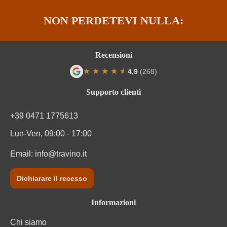
NON PERDETEVI NULLA:
Recensioni
★
★
★
★
★
★
4,9
(268)
Valutazione media di 4.9 su 5 stelle
Supporto clienti
+39 0471 1775613
Lun-Ven, 09:00 - 17:00
Email:
info@travino.it
Dichiarare il recesso
Informazioni
Chi siamo