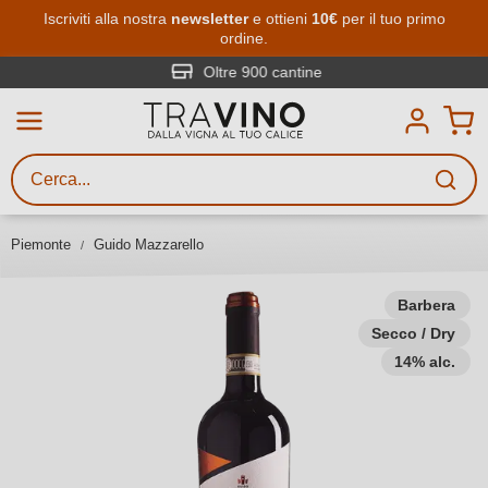
Passa al contenuto principale
Iscriviti alla nostra
newsletter
e ottieni
10€
per il tuo primo
ordine.
Ricerca vini
Inserisci almeno 3 caratteri
Oltre 900 cantine
Descrivi il vino stai cercando – per
gusto, occasione, nome del vino,
vitigno, regione, cantina o altri
Piemonte
Guido Mazzarello
criteri.
Barbera
Secco / Dry
14% alc.