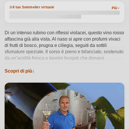
Il tuo Sommelier virtuale
Più
Di un intenso rubino con riflessi violacei, questo vino rosso
affascina già alla vista. Al naso si apre con profumi vivaci
di frutti di bosco, prugna e ciliegia, seguiti da sottili
sfumature speziate. Il sorso è pieno e bilanciato, sostenuto
da un’acidità fresca e tannini levigati che donano
profondità e scorrevolezza. Nato tra le colline del
Monferrato, nel cuore del Piemonte, il Barbera DOCG di
Scopri di più
Guido Mazzarello esprime al meglio il carattere del
territorio grazie a una vinificazione attenta e rispettosa, che
privilegia fermentazioni in acciaio e affinamenti calibrati.
La cantina, guidata da Alessandro Mazzarello, fa della
tradizione artigianale un valore aggiunto, restituendo un
vino autentico e raffinato. Servito a 16-18°C, si
accompagna perfettamente a primi piatti saporiti, carni
arrosto o formaggi stagionati, regalando ogni volta
un’esperienza coinvolgente e genuina.