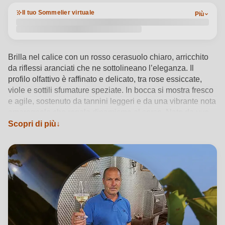
Il tuo Sommelier virtuale
Più
Brilla nel calice con un rosso cerasuolo chiaro, arricchito
da riflessi aranciati che ne sottolineano l’eleganza. Il
profilo olfattivo è raffinato e delicato, tra rose essiccate,
viole e sottili sfumature speziate. In bocca si mostra fresco
e agile, sostenuto da tannini leggeri e da una vibrante nota
amarognola che regala dinamismo al sorso. Nato da uve
Grignolino coltivate nel cuore del Piemonte, questo vino
Scopri di più
secco riflette il carattere delle colline del Monferrato e la
visione artigianale della cantina Guido Mazzarello. Da
gustare tra i 14 e i 16°C con salumi piemontesi, risotti o
piatti di pesce, per vivere un’esperienza autentica della
tradizione vinicola locale.
Vedi dettagli del prodotto →