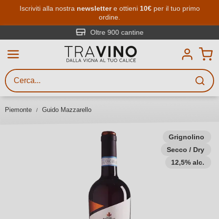
Passa al contenuto principale
Iscriviti alla nostra
newsletter
e ottieni
10€
per il tuo primo
ordine.
Ricerca vini
Inserisci almeno 3 caratteri
Oltre 900 cantine
Descrivi il vino stai cercando – per
gusto, occasione, nome del vino,
vitigno, regione, cantina o altri
Piemonte
Guido Mazzarello
criteri.
Grignolino
Secco / Dry
12,5% alc.