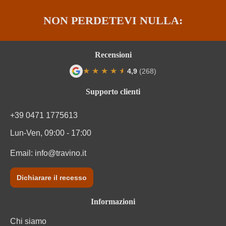
NON PERDETEVI NULLA:
Recensioni
★
★
★
★
★
★
4,9
(268)
Valutazione media di 4.9 su 5 stelle
Supporto clienti
+39 0471 1775613
Lun-Ven, 09:00 - 17:00
Email:
info@travino.it
Dichiarare il recesso
Informazioni
Chi siamo