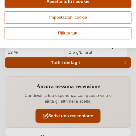
Accetta tutti i cookie
Paese e regione
Vitigno e tipologia
Italia, Alto Adige
Chardonnay, Vino frizzante
Impostazioni cookie
e spumante
Origine
Qualità
Rifiuta tutti
Vigneti delle Dolomiti IGP
IGP
Alcol
Zucchero residuo e gusto
12 %
1,6 g/L, brut
Tutti i dettagli
Codice prodotto
4796014000
Ancora nessuna recensione
Acidità
6,56 g/L
Condividi la tua esperienza con questo vino e
aiuta gli altri nella scelta.
Affinamento
Fermentazione in bottiglia
Scrivi una recensione
Colore dell'uva
Bianco
Contenuto di alcol
12 %