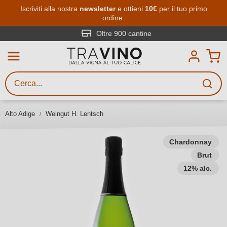
Passa al contenuto principale
Iscriviti alla nostra
newsletter
e ottieni
10€
per il tuo primo
ordine.
Ricerca vini
Inserisci almeno 3 caratteri
Oltre 900 cantine
Descrivi il vino stai cercando – per
gusto, occasione, nome del vino,
vitigno, regione, cantina o altri
Alto Adige
Weingut H. Lentsch
criteri.
Chardonnay
Brut
12% alc.