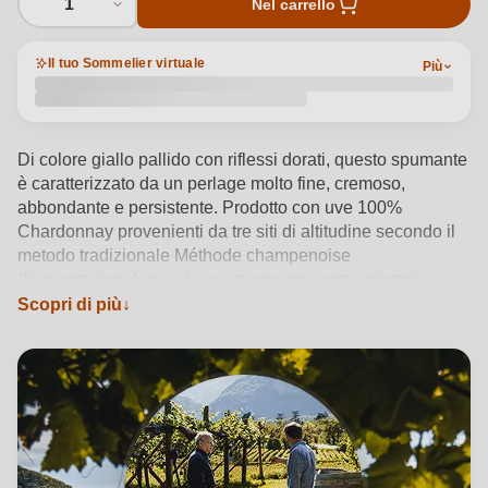
1
Nel carrello
Il tuo Sommelier virtuale
Più
Di colore giallo pallido con riflessi dorati, questo spumante
è caratterizzato da un perlage molto fine, cremoso,
abbondante e persistente. Prodotto con uve 100%
Chardonnay provenienti da tre siti di altitudine secondo il
metodo tradizionale Méthode champenoise
(fermentazione), questo spumante presenta un'ampia
varietà di aromi (mela, mela cotogna, fiori di sambuco e
Scopri di più
brioche, leggeri sapori di lievito e burro, mandorla e
biscotto). Una freschezza tesa, un finale molto lungo e una
beva estremamente piacevole e molto precisa,
caratterizzata da aromi di nocciola, conferiscono a questo
prodotto un'ottima qualità.
Vedi dettagli del prodotto →