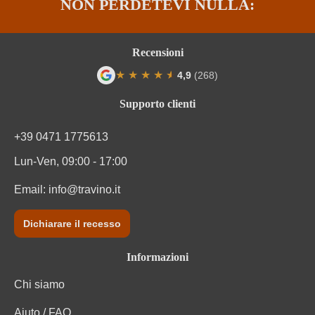
NON PERDETEVI NULLA:
Recensioni
★
★
★
★
★
★
4,9
(268)
Valutazione media di 4.9 su 5 stelle
Supporto clienti
+39 0471 1775613
Lun-Ven, 09:00 - 17:00
Email:
info@travino.it
Dichiarare il recesso
Informazioni
Chi siamo
Aiuto / FAQ