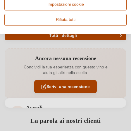
Impostazioni cookie
Italia, Emilia Romagna
Chardonnay, Vino frizzante
e spumante
Rifiuta tutti
Qualità
Alcol
Vino Generico
12 %
Tutti i dettagli
Codice prodotto
8732006000
Ancora nessuna recensione
Abbinamenti
Antipasti, Carne bianca, Pesce
Condividi la tua esperienza con questo vino e
aiuta gli altri nella scelta.
Affinamento
Botte inox
Scrivi una recensione
Colore dell'uva
Bianco
Contenuto di alcol
12 %
Accedi
Formato
0,75 L
Accedi per poter lasciare una recensione. Non
La parola ai nostri clienti
ancora registrato?
Indirizzo del
I Filarini di Emanuele Ceccaroni, Via Casale