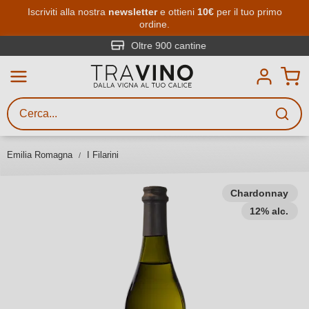
Passa al contenuto principale
Iscriviti alla nostra
newsletter
e ottieni
10€
per il tuo primo
ordine.
Ricerca vini
Inserisci almeno 3 caratteri
Oltre 900 cantine
Descrivi il vino stai cercando – per
gusto, occasione, nome del vino,
vitigno, regione, cantina o altri
Emilia Romagna
I Filarini
criteri.
Chardonnay
12% alc.