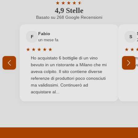
produttore
★
★
★
★
★
★
250, 47521 Cesena, Italia
4,9 Stelle
Valutazione media di 4.9 su 5 stelle
Nuovo cliente?
Registrati
Nazione
Italia
Basato su 268 Google Recensioni
Il tuo indirizzo e-mail
Produttore
I Filarini
Fabio
F
S
un mese fa
Qualità
Vino Generico
★
★
★
★
★
★
★
La tua password
Valutazione media di 5 su 5 stelle
Valuta
Ho acquistato 6 bottiglie di un vino
Cons
Regione
Emilia Romagna
bevuto in un ristorante a Milano che mi
trov
Ho dimenticato la mia password.
aveva colpito. Il sito contiene diverse
Solfiti
Contiene solfiti
referenze di produttori poco conosciuti
ma validissimi. Continuerò ad
Tappo di bottiglia
Tappo in sughero pressato
ACCEDI
acquistare al...
Tipo di vino
Vino frizzante
Varietà di uva
Chardonnay