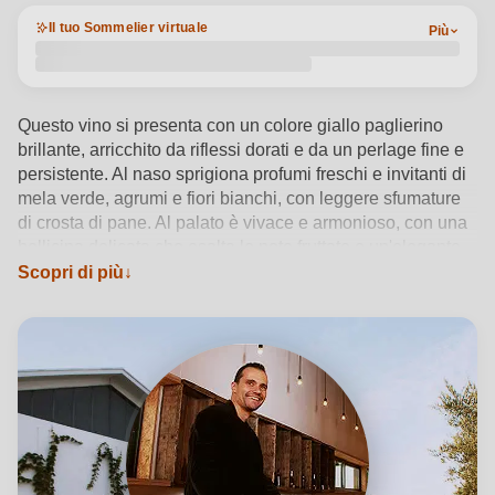
Il tuo Sommelier virtuale
Più
Questo vino si presenta con un colore giallo paglierino
brillante, arricchito da riflessi dorati e da un perlage fine e
persistente. Al naso sprigiona profumi freschi e invitanti di
mela verde, agrumi e fiori bianchi, con leggere sfumature
di crosta di pane. Al palato è vivace e armonioso, con una
bollicina delicata che esalta le note fruttate e un'elegante
freschezza. Il finale è pulito e fragrante, con un tocco
Scopri di più
minerale che invita a un nuovo sorso. Perfetto per
accompagnare aperitivi e piatti leggeri.
Vedi dettagli del prodotto →