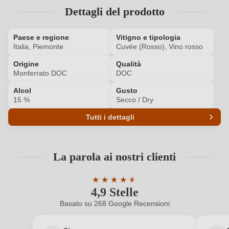
Dettagli del prodotto
Ho dimenticato la mia password.
Paese e regione
Vitigno e tipologia
Italia, Piemonte
Cuvée (Rosso), Vino rosso
ACCEDI
Origine
Qualità
Monferrato DOC
DOC
Alcol
Gusto
15 %
Secco / Dry
Tutti i dettagli
Codice prodotto
7085006000
La parola ai nostri clienti
Abbinamenti
Carne rossa, Formaggi, Selvaggina
★
★
★
★
★
★
Affinamento
Barrique usato
4,9 Stelle
Valutazione media di 4.9 su 5 stelle
Basato su 268 Google Recensioni
Annata
2019