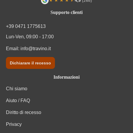
★
★
★
★
★
★
4,9
(268)
Valutazione media di 4.9 su 5 stelle
Solfiti
Contiene solfiti
Supporto clienti
Tipo di vino
Vino rosso
+39 0471 1775613
Lun-Ven, 09:00 - 17:00
Varietà di uva
Cuvée (Rosso)
Email:
info@travino.it
Varietà di uve della cuvée
Cabernet Sauvignon, Ruchè, Syrah
Dichiarare il recesso
Informazioni
Chi siamo
Aiuto / FAQ
Diritto di recesso
Privacy