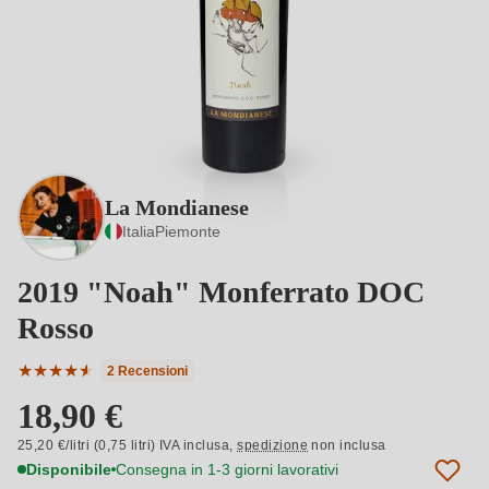
La Mondianese
Italia
Piemonte
2019 "Noah" Monferrato DOC
Rosso
★
★
★
★
★
★
2 Recensioni
Valutazione media di 4.5 su 5 stelle
18,90 €
25,20 €/litri (0,75 litri) IVA inclusa,
spedizione
non inclusa
Disponibile
Consegna in 1-3 giorni lavorativi