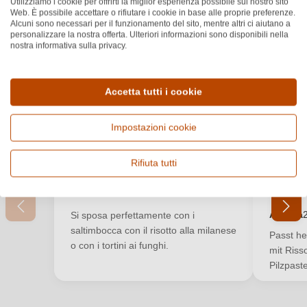
Utilizziamo i cookie per offrirti la miglior esperienza possibile sul nostro sito
Web. È possibile accettare o rifiutare i cookie in base alle proprie preferenze.
Recensioni dei clienti
Alcuni sono necessari per il funzionamento del sito, mentre altri ci aiutano a
personalizzare la nostra offerta. Ulteriori informazioni sono disponibili nella
nostra informativa sulla privacy.
4.5
★
★
★
★
★
★
Valutazione media di 4.5 su 5 stelle
Basato su 2 recensioni
Filtra
Accetta tutti i cookie
Mostra recensioni
Impostazioni cookie
Accedi
Nicolò
J
Accedi per poter lasciare una recensione. Non
N
J
28 nov 2025
Rifiuta tutti
12
ancora registrato?
★
★
★
★
★
★
★
★
Valutazione media di 5 su 5 stelle
Valutazi
Nuovo cliente?
Registrati
Annata
Si sposa perfettamente con i
saltimbocca con il risotto alla milanese
Passt he
o con i tortini ai funghi.
mit Riss
Il tuo indirizzo e-mail
Pilzpastet
La tua password