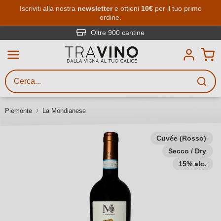
Passa al contenuto principale
Iscriviti alla nostra
newsletter
e ottieni
10€
per il tuo primo
ordine.
Ricerca vini
Inserisci almeno 3 caratteri
Oltre 900 cantine
Descrivi il vino stai cercando – per
gusto, occasione, nome del vino,
vitigno, regione, cantina o altri
Piemonte
La Mondianese
criteri.
Cuvée (Rosso)
Secco / Dry
15% alc.