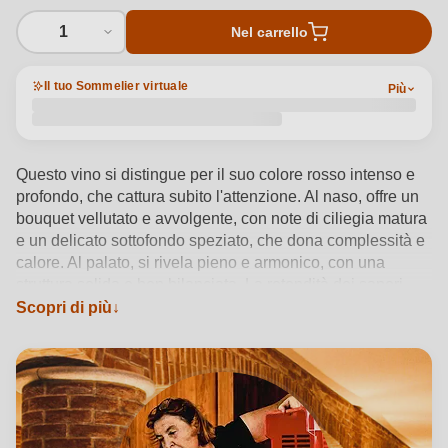
1
Nel carrello
Il tuo Sommelier virtuale
Più
Questo vino si distingue per il suo colore rosso intenso e
profondo, che cattura subito l'attenzione. Al naso, offre un
bouquet vellutato e avvolgente, con note di ciliegia matura
e un delicato sottofondo speziato, che dona complessità e
calore. Al palato, si rivela pieno e armonico, con una
struttura solida e ben bilanciata. La rotondità dei sapori,
caratterizzata da una piacevole morbidezza, è
Scopri di più
perfettamente equilibrata dai tannini raffinati. Il finale è
lungo e caldo, con una persistenza che lascia una
sensazione di equilibrio tra frutto e spezie, invitando a un
nuovo sorso.
Vedi dettagli del prodotto →