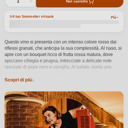
1
Nel carrello
Il tuo Sommelier virtuale
Più
Questo vino si presenta con un intenso colore rosso dai
riflessi granati, che anticipa la sua complessità. Al naso, si
apre con un bouquet ricco di frutta rossa matura, dove
spiccano ciliegia e prugna, intrecciate a delicate note
speziate di pepe nero e vaniglia. Al palato, rivela una
struttura solida e ben equilibrata, con una freschezza che
bilancia la pienezza dei sapori. I tannini sono morbidi e
Scopri di più
avvolgenti, sostenuti da sentori di frutti di bosco e
sfumature di spezie dolci. Il finale è lungo e armonico, con
una persistenza che invita a un altro assaggio.
Vedi dettagli del prodotto →