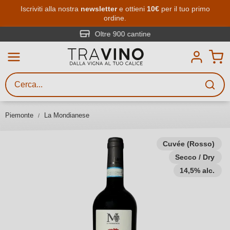
Passa al contenuto principale
Iscriviti alla nostra
newsletter
e ottieni
10€
per il tuo primo
ordine.
Ricerca vini
Inserisci almeno 3 caratteri
Oltre 900 cantine
Descrivi il vino stai cercando – per
gusto, occasione, nome del vino,
vitigno, regione, cantina o altri
Piemonte
La Mondianese
criteri.
Cuvée (Rosso)
Secco / Dry
14,5% alc.