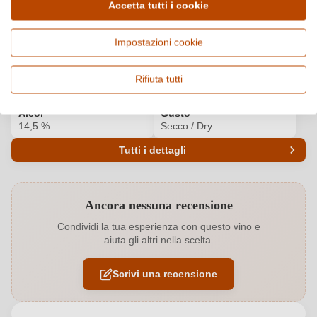
Dettagli del prodotto
Accetta tutti i cookie
Paese e regione
Vitigno e tipologia
Impostazioni cookie
Italia, Piemonte
Cuvée (Rosso), Vino rosso
Origine
Qualità
Rifiuta tutti
Monferrato DOC
DOC
Alcol
Gusto
14,5 %
Secco / Dry
Tutti i dettagli
Codice prodotto
7085007000
Ancora nessuna recensione
Abbinamenti
Antipasti, Carne rossa, Formaggi
Condividi la tua esperienza con questo vino e
aiuta gli altri nella scelta.
Affinamento
Barrique
Scrivi una recensione
Annata
2020
Colore dell'uva
Rosso