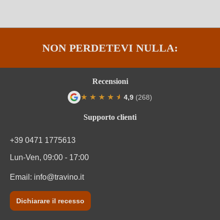
Solfiti
Contiene solfiti
Tipo di vino
Vino rosso
NON PERDETEVI NULLA:
Varietà di uva
Cuvée (Rosso)
Varietà di uve della cuvée
Merlot, Cabernet Sauvignon, Syrah
Recensioni
★
★
★
★
★
★
4,9
(268)
Valutazione media di 4.9 su 5 stelle
Supporto clienti
+39 0471 1775613
Lun-Ven, 09:00 - 17:00
Email:
info@travino.it
Dichiarare il recesso