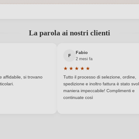
Indirizzo del
Tenuta la
Toscana IGP
produttore
 registrato?
La parola ai nostri clienti
Italia
Premi
La Pineta
Nuovo cliente?
Registrati
Qualità
Fabio
F
2 mesi fa
Toscana
Residuo zuccherino
★
★
★
★
★
a di 5 su 5 stelle
Valutazione media di 5 su 5 stelle
Contiene solfiti
Tipo di vino
affidabile, si trovano
Tutto il processo di selezione, ordine,
icolari.
spedizione e inoltro fattura è stato svol
Cuvée (Rosso)
Varietà di uve della cuvée
maniera impeccabile! Complimenti e
continuate così
ACCEDI