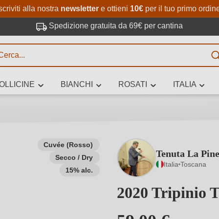
Passa al contenuto principale
Salta alla ricerca
Passa alla navigazione princi
scriviti alla nostra
newsletter
e ottieni
10€
per il tuo primo ordin
Spedizione gratuita da 69€ per cantina
R
OLLICINE
BIANCHI
ROSATI
ITALIA
no 3 caratteri
Cuvée (Rosso)
Tenuta La Pine
Secco / Dry
 vino stai cercando – per gusto, occasione, nome del vino, vitigno, region
Italia
Toscana
altri criteri.
15% alc.
2020 Tripinio 