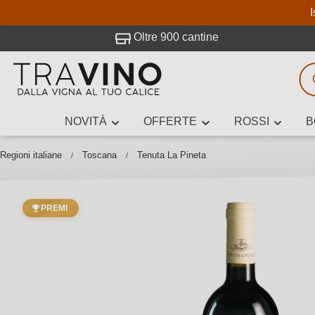
I
visitato Travino.
Oltre 900 cantine
NOVITÀ
OFFERTE
ROSSI
B
Ricerca vini
Inserisci alme
Regioni italiane
Toscana
Tenuta La Pineta
PREMI
Descrivi il