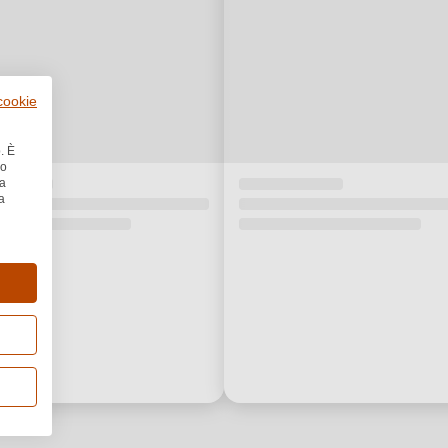
 cookie
. È
no
la
a