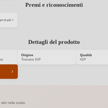
Premi e riconoscimenti
ri di più
Dettagli del prodotto
Origine
Qualità
so
Toscana IGP
IGP
8951002000
Affinamento
2020
Colore dell'uva
ltri nella scelta.
15 %
Formato