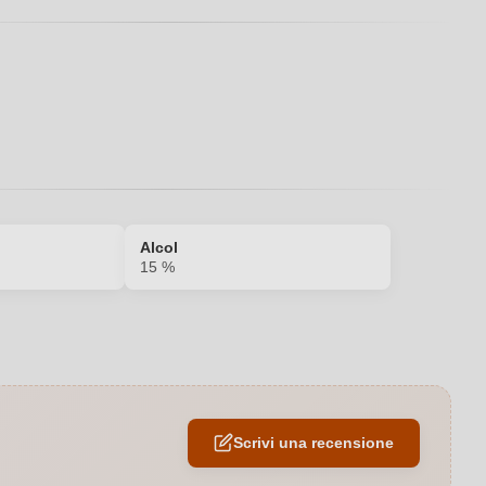
Alcol
15 %
Barrique
Rosso
Scrivi una recensione
0,75 L