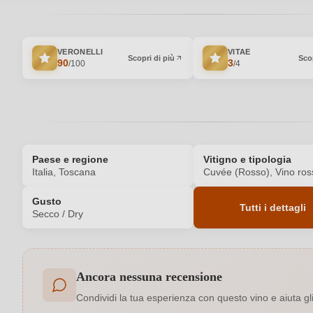
VERONELLI
VITAE
Scopri di più
Scop
90
3
/100
/4
Paese e regione
Vitigno e tipologia
Italia, Toscana
Cuvée (Rosso), Vino ros
Gusto
Tutti i dettagli
Secco / Dry
Codice prodotto
Ancora nessuna recensione
Annata
Condividi la tua esperienza con questo vino e aiuta gli a
Contenuto di alcol