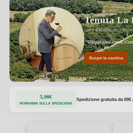
Tenuta La 
Luca & Gianmarco Scortec
"Vitigni rari come Can
"Produzione limitata e 
Scopri la cantina
5,90€
Spedizione gratuita da 69€ 
RISPARMIA SULLA SPEDIZIONE