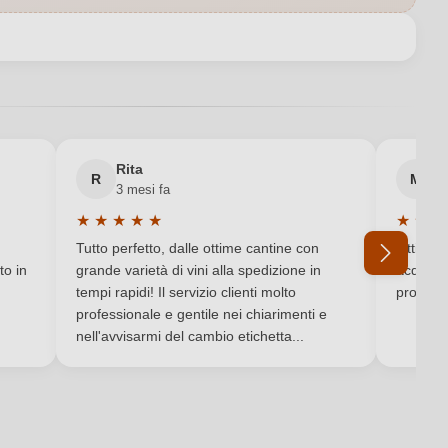
 Pineta di Scortecci Giuseppe, Via Setteponti 65, 52029 Castiglion
Fibocchi, Italia
Veronelli, Vitae
IGP
Rita
M
R
M
3 mesi fa
6 
Secco / Dry
★
★
★
★
★
★
★
★
Valutazione media di 5 su 5 stelle
Valutaz
Vino rosso
Tutto perfetto, dalle ottime cantine con
Ottimo e
to in
grande varietà di vini alla spedizione in
acquista
Cabernet Sauvignon, Merlot, Pugnitello
tempi rapidi! Il servizio clienti molto
produtto
professionale e gentile nei chiarimenti e
Ho dimenticato la mia password.
nell'avvisarmi del cambio etichetta...