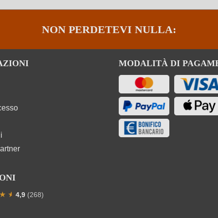
NON PERDETEVI NULLA:
AZIONI
MODALITÀ DI PAGAM
ecesso
i
artner
ONI
★
★
★
4,9
(268)
one media di 4.9 su 5 stelle