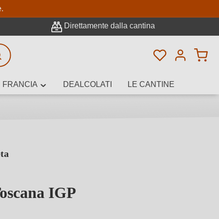
pale
e.
Direttamente dalla cantina
Hai 0 articoli n
icerca avanzata
FRANCIA
DEALCOLATI
LE CANTINE
ta
e, cantina o
Toscana IGP