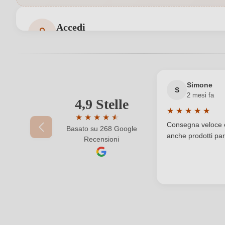
Indicazione geografica
Accedi
Accedi per poter lasciare una recensione. Non ancora
Nazione
Produttore
Simone
S
2 mesi fa
Regione
4,9 Stelle
Il tuo indirizzo e-mail
★
★
★
★
★
★
★
★
★
★
★
Valutazione medi
Solfiti
Consegna veloce e 
Basato su 268 Google
Valutazione media di 4.9 su 5 stelle
anche prodotti part
Recensioni
La tua password
Varietà di uva