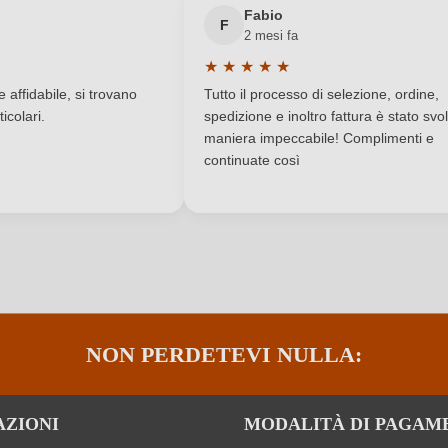
Fabio
F
2 mesi fa
Dolce
Solfiti
★
★
★
★
★
a di 5 su 5 stelle
Valutazione media di 5 su 5 stelle
Sauternes
Tappo di bottiglia
affidabile, si trovano
Tutto il processo di selezione, ordine,
icolari.
spedizione e inoltro fattura è stato svol
Vino bianco
Varietà di uva
maniera impeccabile! Complimenti e
continuate così
lle, Sémillon, Sauvignon Blanc
Zuccheri residui
ACCEDI
NON PERDETEVI NULLA:
AZIONI
MODALITÀ DI PAGAM