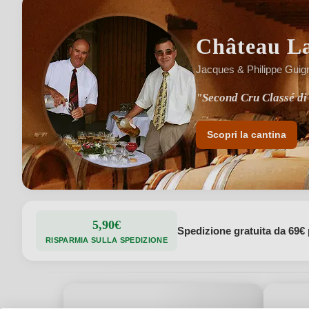
Château L
Jacques & Philippe Guig
"Second Cru Classé di
"Tradizione storica e 
Scopri la cantina
5,90€
Spedizione gratuita da 69€ 
RISPARMIA SULLA SPEDIZIONE