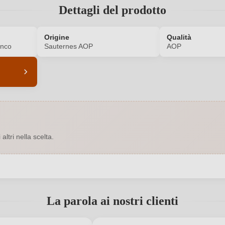
Dettagli del prodotto
Origine
Qualità
anco
Sauternes AOP
AOP
6849005000
Acidità
2020
Colore dell'uva
ltri nella scelta.
13,5 %
Formato
Indirizzo del
Gaec
Sauternes AOP
produttore
 registrato?
La parola ai nostri clienti
Francia
Produttore
Nuovo cliente?
AOP
Registrati
Regione