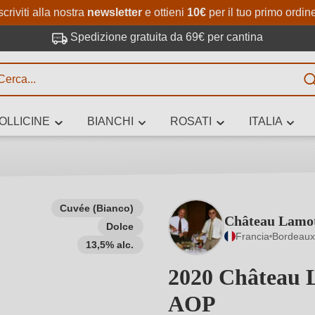
Passa al contenuto principale
Salta alla ricerca
Passa alla navigazione princi
scriviti alla nostra
newsletter
e ottieni
10€
per il tuo primo ordin
Spedizione gratuita da 69€ per cantina
R
OLLICINE
BIANCHI
ROSATI
ITALIA
no 3 caratteri
Cuvée (Bianco)
Château Lamo
Dolce
 vino stai cercando – per gusto, occasione, nome del vino, vitigno, region
Francia
Bordeaux
altri criteri.
13,5% alc.
2020 Château 
AOP