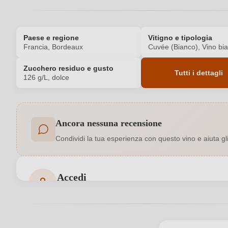
Paese e regione
Vitigno e tipologia
Francia, Bordeaux
Cuvée (Bianco), Vino bi
Zucchero residuo e gusto
Tutti i dettagli
126 g/L, dolce
Codice prodotto
Ancora nessuna recensione
Annata
Condividi la tua esperienza con questo vino e aiuta gli a
Contenuto di alcol
Indicazione geografica
Accedi
Accedi per poter lasciare una recensione. Non ancora
Nazione
Qualità