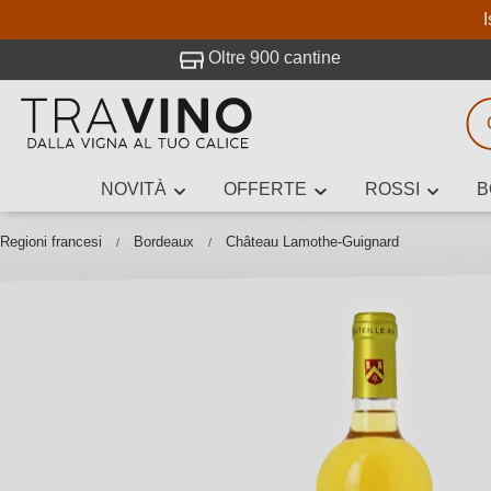
I
visitato Travino.
Oltre 900 cantine
NOVITÀ
OFFERTE
ROSSI
B
Ricerca vini
Inserisci alme
Regioni francesi
Bordeaux
Château Lamothe-Guignard
Descrivi il