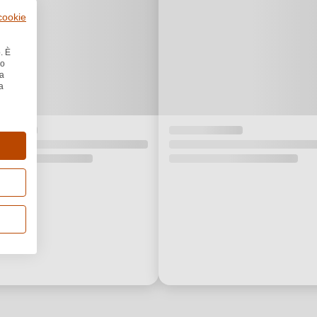
 cookie
. È
no
la
a