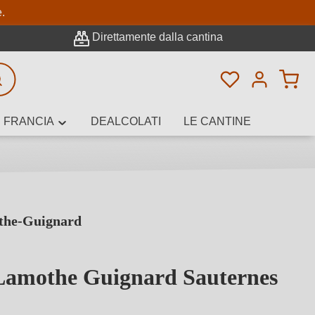
pale
e.
Direttamente dalla cantina
Hai 0 articoli n
icerca avanzata
FRANCIA
DEALCOLATI
LE CANTINE
the-Guignard
e, cantina o
Lamothe Guignard Sauternes