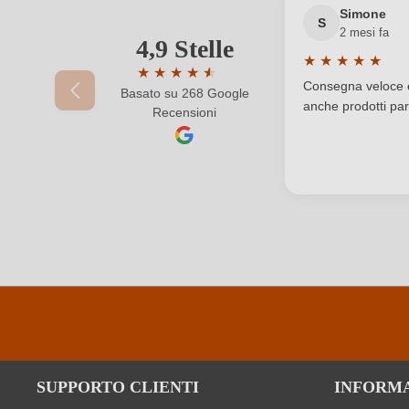
Simone
S
2 mesi fa
Residuo zuccherino
4,9 Stelle
Il tuo indirizzo e-mail
★
★
★
★
★
★
★
★
★
★
★
Valutazione medi
Sottoregione
Consegna veloce e 
Basato su 268 Google
Valutazione media di 4.9 su 5 stelle
anche prodotti part
Recensioni
La tua password
Tipo di vino
Varietà di uve della cuvée
Muscade
SUPPORTO CLIENTI
INFORM