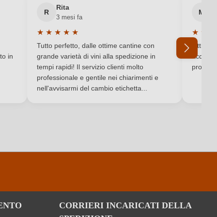
Rita
M
R
M
3 mesi fa
6 
Contiene solfiti
★
★
★
★
★
★
★
★
Valutazione media di 5 su 5 stelle
Valutaz
Tappo in sughero naturale
Tutto perfetto, dalle ottime cantine con
Ottimo e
to in
grande varietà di vini alla spedizione in
acquista
Cuvée (Bianco)
tempi rapidi! Il servizio clienti molto
produtto
professionale e gentile nei chiarimenti e
Ho dimenticato la mia password.
nell'avvisarmi del cambio etichetta...
126 g/L
ENTO
CORRIERI INCARICATI DELLA