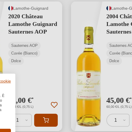
Lamothe-Guignard
Lamothe-G
2020 Château
2004 Châ
Lamothe Guignard
Lamothe 
Sauternes AOP
Sauterne
Sauternes AOP
Sauternes A
Cuvée (Bianco)
Cuvée (Bianc
Dolce
Dolce
 cookie
. È
31,00 €
45,00 €
*
*
no
la
41,33 €/L (0,75 L)
60,00 €/L (0,75 L)
a
1
1