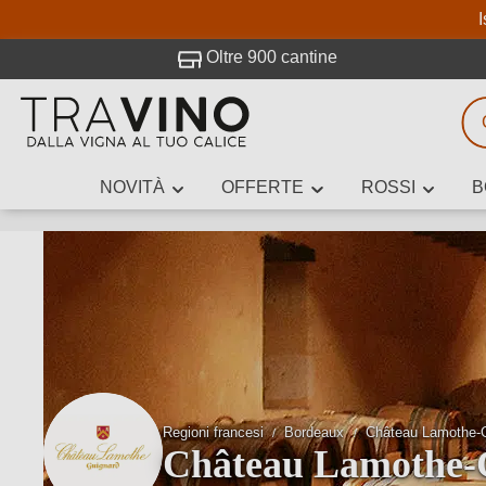
I
visitato Travino.
Oltre 900 cantine
NOVITÀ
OFFERTE
ROSSI
B
Ricerca vini
Inserisci alme
Descrivi il
Regioni francesi
Bordeaux
Château Lamothe-
Château Lamothe-