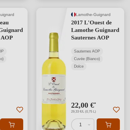
uignard
Lamothe-Guignard
teau
2017 L'Ouest de
Guignard
Lamothe Guignard
s AOP
Sauternes AOP
OP
Sauternes AOP
o)
Cuvée (Bianco)
Dolce
22,00 €
*
29,33 €/L (0,75 L)
1