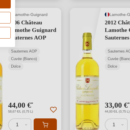
Lamothe-Guignard
Lamothe-G
2006 Château
2012 Châ
Lamothe Guignard
Lamothe 
Sauternes AOP
Sauterne
Sauternes AOP
Sauternes A
Cuvée (Bianco)
Cuvée (Bianc
Dolce
Dolce
44,00 €
33,00 €
*
*
58,67 €/L (0,75 L)
44,00 €/L (0,75 L)
1
1