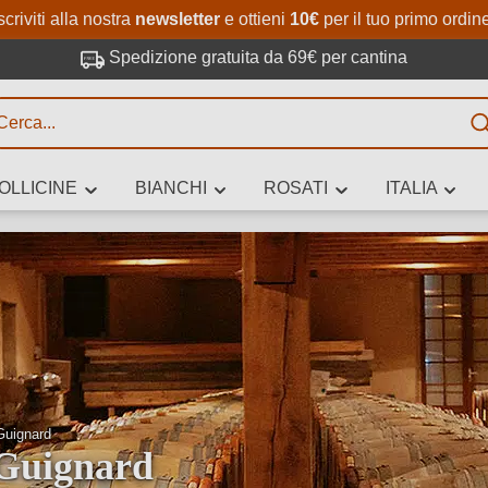
Passa al contenuto principale
Salta alla ricerca
Passa alla navigazione princi
scriviti alla nostra
newsletter
e ottieni
10€
per il tuo primo ordin
Spedizione gratuita da 69€ per cantina
R
OLLICINE
BIANCHI
ROSATI
ITALIA
no 3 caratteri
 vino stai cercando – per gusto, occasione, nome del vino, vitigno, region
altri criteri.
Guignard
Guignard