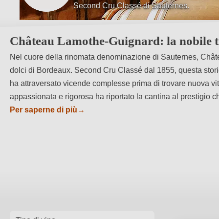
Second Cru Classé di Sauternes.
Tradizione storica e qualità riconosciuta d
Château Lamothe-Guignard: la nobile tr
Nel cuore della rinomata denominazione di Sauternes, Châte
dolci di Bordeaux. Second Cru Classé dal 1855, questa stori
ha attraversato vicende complesse prima di trovare nuova vit
appassionata e rigorosa ha riportato la cantina al prestigio 
Per saperne di più
→