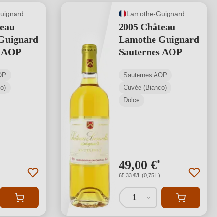
uignard
Lamothe-Guignard
teau
2005 Château
Guignard
Lamothe Guignard
s AOP
Sauternes AOP
OP
Sauternes AOP
o)
Cuvée (Bianco)
Dolce
49,00 €
*
65,33 €/L (0,75 L)
1