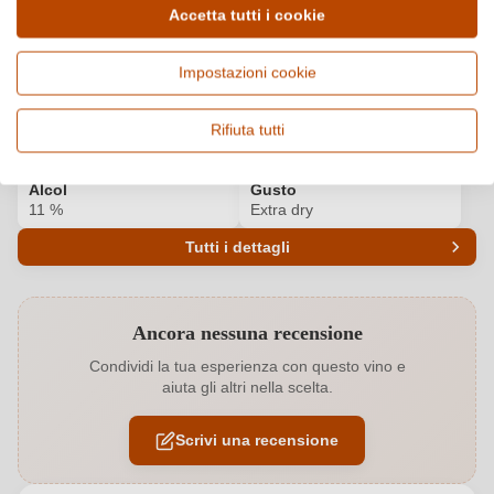
Accetta tutti i cookie
Paese e regione
Vitigno e tipologia
Italia, Veneto
Glera, Vino frizzante e
Impostazioni cookie
spumante
Origine
Qualità
Rifiuta tutti
Valdobbiadene - Prosecco
DOCG
DOCG
Alcol
Gusto
11 %
Extra dry
Tutti i dettagli
Codice prodotto
6313001000
Ancora nessuna recensione
Abbinamenti
Dessert
Condividi la tua esperienza con questo vino e
aiuta gli altri nella scelta.
Colore dell'uva
Bianco
Scrivi una recensione
Contenuto di alcol
11 %
Formato
0,75 L