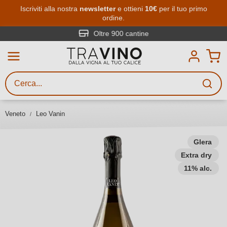
Passa al contenuto principale
Iscriviti alla nostra
newsletter
e ottieni
10€
per il tuo primo
ordine.
Ricerca vini
Inserisci almeno 3 caratteri
Oltre 900 cantine
Descrivi il vino stai cercando – per
gusto, occasione, nome del vino,
vitigno, regione, cantina o altri
Veneto
Leo Vanin
criteri.
Glera
Extra dry
11% alc.