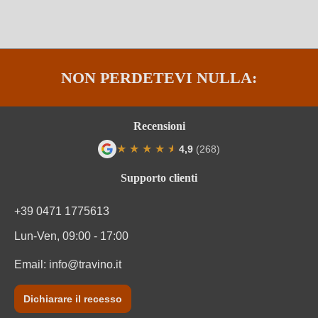
Tipo di vino
Vino spumante
Varietà di uva
Glera
NON PERDETEVI NULLA:
Recensioni
★
★
★
★
★
★
4,9
(268)
Valutazione media di 4.9 su 5 stelle
Supporto clienti
+39 0471 1775613
Lun-Ven, 09:00 - 17:00
Email:
info@travino.it
Dichiarare il recesso