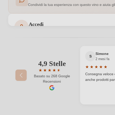
Condividi la tua esperienza con questo vino e aiuta gli a
Colore dell'uva
Formato
Accedi
Accedi per poter lasciare una recensione. Non ancora
Indirizzo del
Azienda Agricola Manuelina S.S.A, Frazi
produttore
Premi
Simone
S
2 mesi fa
Qualità
4,9 Stelle
Il tuo indirizzo e-mail
★
★
★
★
★
★
★
★
★
★
★
Valutazione medi
Residuo zuccherino
Consegna veloce e 
Basato su 268 Google
Valutazione media di 4.9 su 5 stelle
anche prodotti part
Recensioni
La tua password
Tappo di bottiglia
Varietà di uva