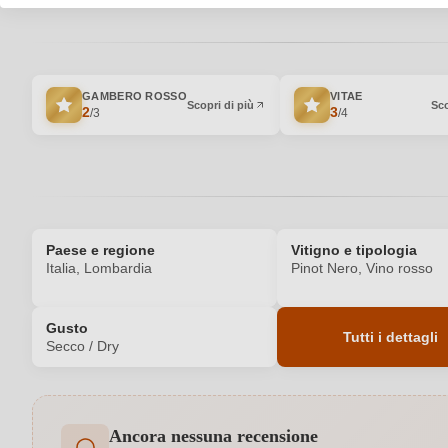
GAMBERO ROSSO
VITAE
Scopri di più
Sco
2
3
/3
/4
Paese e regione
Vitigno e tipologia
Italia, Lombardia
Pinot Nero, Vino rosso
Gusto
Tutti i dettagli
Secco / Dry
Codice prodotto
Ancora nessuna recensione
Affinamento