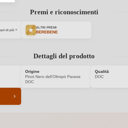
Premi e riconoscimenti
ALTRI PREMI
pri di più
BEREBENE
Dettagli del prodotto
Origine
Qualità
Pinot Nero dell’Oltrepò Pavese
DOC
DOC
5614001000
Abbinamenti
Botte inox
Annata