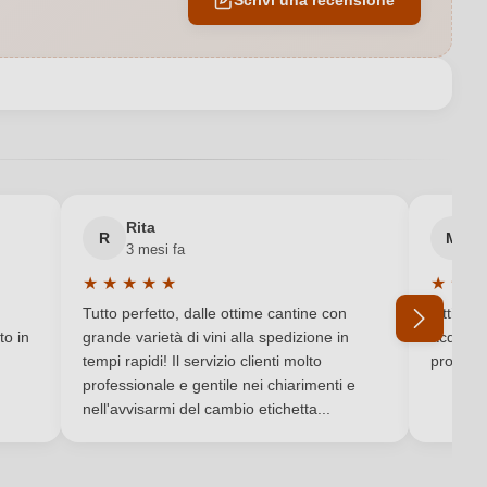
13 %
Pinot Nero dell’Oltrepò Pavese DOC
Italia
Manuelina
Rita
M
R
M
3 mesi fa
6 
Lombardia
★
★
★
★
★
★
★
★
Valutazione media di 5 su 5 stelle
Valutaz
Contiene solfiti
Tutto perfetto, dalle ottime cantine con
Ottimo e
to in
grande varietà di vini alla spedizione in
acquista
Vino rosso
tempi rapidi! Il servizio clienti molto
produtto
professionale e gentile nei chiarimenti e
Ho dimenticato la mia password.
nell'avvisarmi del cambio etichetta...
Sì