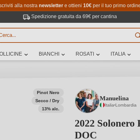
Passa al contenuto principale
Salta alla ricerca
Passa alla navigazione princi
scriviti alla nostra
newsletter
e ottieni
10€
per il tuo primo ordin
Spedizione gratuita da 69€ per cantina
R
OLLICINE
BIANCHI
ROSATI
ITALIA
no 3 caratteri
Pinot Nero
Manuelina
Secco / Dry
 vino stai cercando – per gusto, occasione, nome del vino, vitigno, region
Italia
Lombardia
altri criteri.
13% alc.
2022 Solonero 
DOC