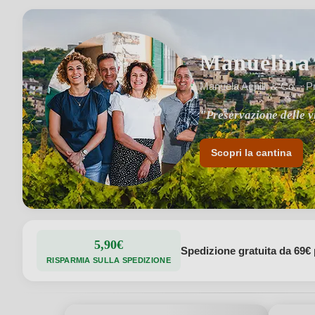
Manuelina
Manuela Achilli & Co. · Pr
"Preservazione delle v
"Rispetto della tradizi
Scopri la cantina
5,90€
Spedizione gratuita da 69€ 
RISPARMIA SULLA SPEDIZIONE