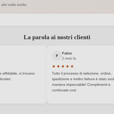
ltri nella scelta.
Rosso
Contenuto di alcol
0,75 L
Indicazione geografica
 registrato?
one Ruinello di Sotto 3/A, 27047
Nazione
La parola ai nostri clienti
Santa Maria della Versa, Italia
Gambero Rosso, Vitae
Nuovo cliente?
Registrati
Produttore
Fabio
F
2 mesi fa
DOC
Regione
★
★
★
★
★
a di 5 su 5 stelle
Valutazione media di 5 su 5 stelle
Secco / Dry
Solfiti
affidabile, si trovano
Tutto il processo di selezione, ordine,
icolari.
spedizione e inoltro fattura è stato svol
Tappo a vite
Tipo di vino
maniera impeccabile! Complimenti e
continuate così
Pinot Nero
Vegano
ACCEDI