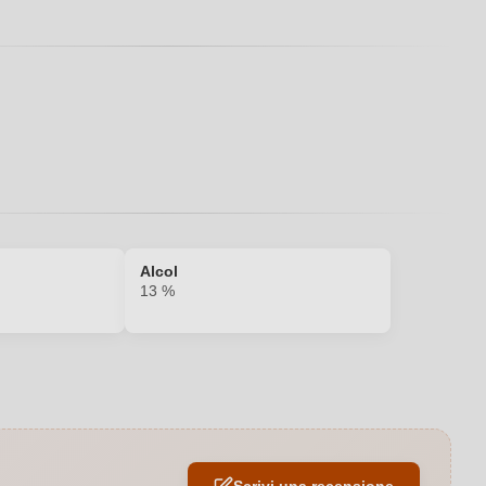
Alcol
13 %
Carne rossa, Formaggi, Selvaggina
2022
Scrivi una recensione