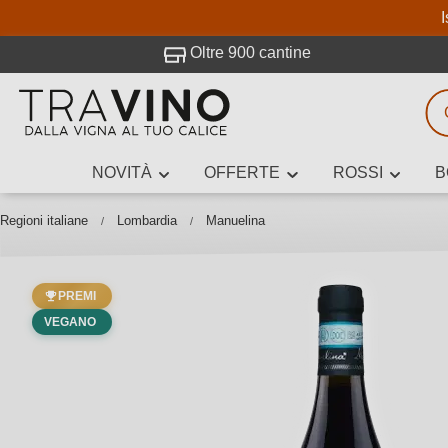
I
visitato Travino.
Oltre 900 cantine
NOVITÀ
OFFERTE
ROSSI
B
Ricerca vini
Inserisci alme
Regioni italiane
Lombardia
Manuelina
PREMI
Descrivi il
VEGANO