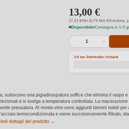
13,00 €
17,33 €/litri (0,75 litri) IVA inclusa,
s
Disponibile
Consegna in 1-3 gio
1
Il tuo Sommelier virtuale
a, subiscono una pigiadiraspatura soffice che elimina il raspo e 
i selezionati e si svolge a temperatura controllata. La macerazi
amite pressatura. Al mosto-vino sono aggiunti tannini nobili per 
acciaio termocondizionata e viene successivamente filtrato, stabi
Vedi dettagli del prodotto →