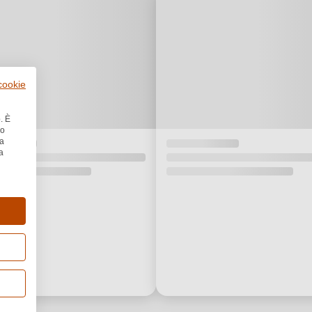
 cookie
. È
no
la
a