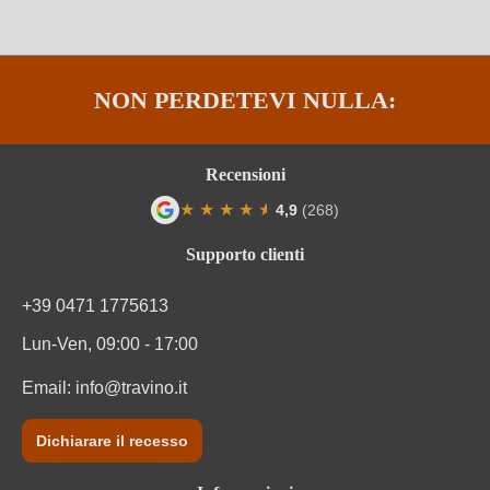
Tipo di vino
Vino bianco
Varietà di uva
Malvasia di Lipari
NON PERDETEVI NULLA:
Recensioni
★
★
★
★
★
★
4,9
(268)
Valutazione media di 4.9 su 5 stelle
Supporto clienti
+39 0471 1775613
Lun-Ven, 09:00 - 17:00
Email:
info@travino.it
Dichiarare il recesso