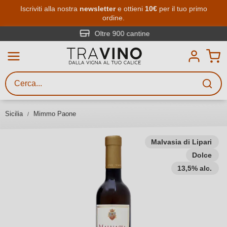
Passa al contenuto principale
Iscriviti alla nostra
newsletter
e ottieni
10€
per il tuo primo
ordine.
Ricerca vini
Inserisci almeno 3 caratteri
Oltre 900 cantine
Descrivi il vino stai cercando – per
gusto, occasione, nome del vino,
vitigno, regione, cantina o altri
Sicilia
Mimmo Paone
criteri.
Malvasia di Lipari
Dolce
13,5% alc.