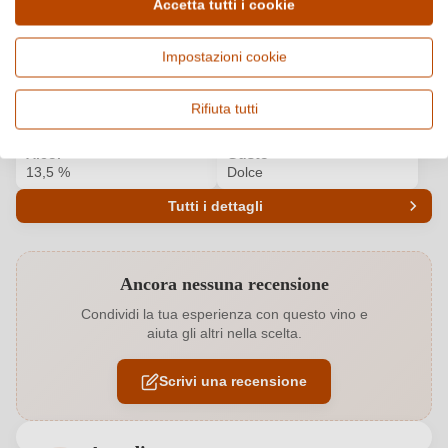
Accetta tutti i cookie
Paese e regione
Vitigno e tipologia
Italia, Sicilia
Malvasia di Lipari, Vino
Impostazioni cookie
bianco
Origine
Qualità
Rifiuta tutti
Malvasia delle Lipari DOC
DOC
Alcol
Gusto
13,5 %
Dolce
Tutti i dettagli
Codice prodotto
5801011000
Ancora nessuna recensione
Annata
2018
Condividi la tua esperienza con questo vino e
aiuta gli altri nella scelta.
Colore dell'uva
Bianco
Scrivi una recensione
Contenuto di alcol
13,5 %
Formato
0,5 L