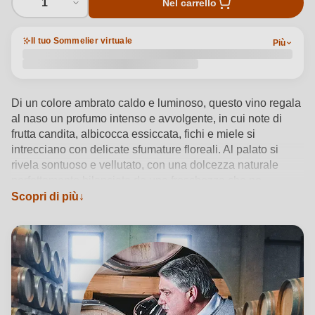
1
Nel carrello
Il tuo Sommelier virtuale
Più
Di un colore ambrato caldo e luminoso, questo vino regala
al naso un profumo intenso e avvolgente, in cui note di
frutta candita, albicocca essiccata, fichi e miele si
intrecciano con delicate sfumature floreali. Al palato si
rivela sontuoso e vellutato, con una dolcezza naturale
perfettamente bilanciata da una freschezza che ne
sostiene la beva, regalando un sorso ricco, caldo e
Scopri di più
persistente. Ottenuto da Malvasia di Lipari e Corinto Nero
attraverso raccolta tardiva e appassimento al sole di
Salina, questo vino racconta ogni sfumatura dell’isola,
accompagnando con eleganza biscotti secchi come
piparelle, sesamini o cantucci, rendendo ogni sorso un
momento di meditazione.
Vedi dettagli del prodotto →