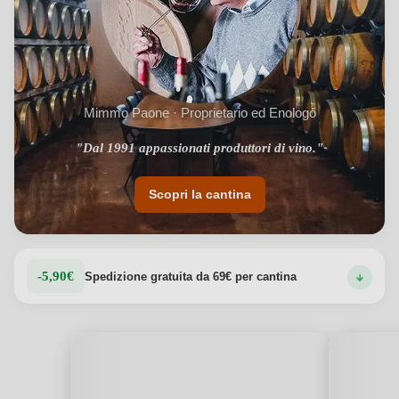
Mimmo Paone · Proprietario ed Enologo
"Dal 1991 appassionati produttori di vino."
"Grande coltivazione di varietà autoctone."
Scopri la cantina
-5,90€
Spedizione gratuita da 69€ per cantina