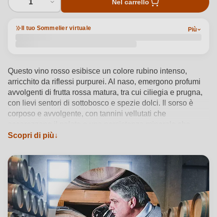
1
Nel carrello
Il tuo Sommelier virtuale
Più
Questo vino rosso esibisce un colore rubino intenso,
arricchito da riflessi purpurei. Al naso, emergono profumi
avvolgenti di frutta rossa matura, tra cui ciliegia e prugna,
con lievi sentori di sottobosco e spezie dolci. Il sorso è
corposo e avvolgente, con tannini vellutati che
accarezzano il palato e una persistenza minerale che
racconta l’origine vulcanica del terreno. Una complessità
Scopri di più
armoniosa, esaltata da note di legno grazie all’affinamento
in grandi botti di rovere, chiude con un finale lungo e
aromatico.
Vedi dettagli del prodotto →