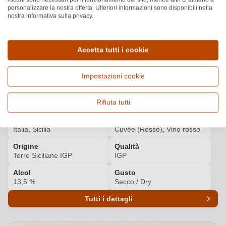
personalizzare la nostra offerta. Ulteriori informazioni sono disponibili nella
nostra informativa sulla privacy.
BIBENDA
Scopri di più
4
/5
LUCA MARONI
Accetta tutti i cookie
Scopri di più
90
/99
Impostazioni cookie
Dettagli del prodotto
Rifiuta tutti
Paese e regione
Vitigno e tipologia
Italia, Sicilia
Cuvée (Rosso), Vino rosso
Origine
Qualità
Terre Siciliane IGP
IGP
Alcol
Gusto
13,5 %
Secco / Dry
Tutti i dettagli
Codice prodotto
5801010000