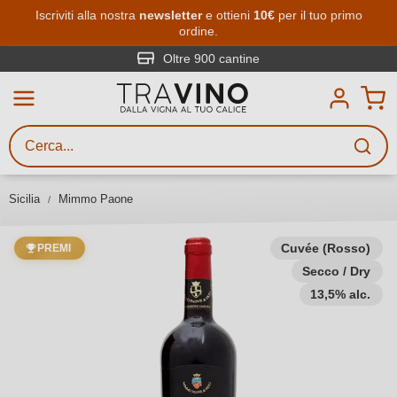
Passa al contenuto principale
Iscriviti alla nostra
newsletter
e ottieni
10€
per il tuo primo
ordine.
Ricerca vini
Inserisci almeno 3 caratteri
Oltre 900 cantine
Descrivi il vino stai cercando – per
gusto, occasione, nome del vino,
vitigno, regione, cantina o altri
Sicilia
Mimmo Paone
criteri.
Cuvée (Rosso)
PREMI
Secco / Dry
13,5% alc.