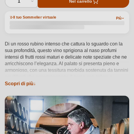
1
Nel carrello
Il tuo Sommelier virtuale
Più
Di un rosso rubino intenso che cattura lo sguardo con la
sua profondità, questo vino sprigiona al naso profumi
intensi di frutti rossi maturi e delicate note speziate che ne
arricchiscono l’eleganza. Al palato si presenta pieno e
armonioso, con una tessitura morbida sostenuta da tannini
equilibrati che accompagnano il sorso con calore e
precisione. Composto da Nero d’Avola e Nocera, il
Scopri di più
Mamertino di Milazzo Rosso racconta con autenticità la
tradizione messinese, regalando un finale persistente che
invita a un nuovo assaggio, espressione sincera dei
vigneti di Condrò.
Vedi dettagli del prodotto →