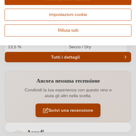
Paese e regione
Vitigno e tipologia
Impostazioni cookie
Italia, Sicilia
Cuvée (Rosso), Vino rosso
Origine
Qualità
Rifiuta tutti
Mamertino di Milazzo DOC
DOC
Alcol
Gusto
13,5 %
Secco / Dry
Tutti i dettagli
Codice prodotto
5801006000
Ancora nessuna recensione
Affinamento
Barrique
Condividi la tua esperienza con questo vino e
aiuta gli altri nella scelta.
Annata
2019
Scrivi una recensione
Colore dell'uva
Rosso
Conservabile fino al
2028
Accedi