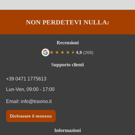
Solfiti
Contiene solfiti
NON PERDETEVI NULLA:
Tipo di vino
Vino rosso
Varietà di uva
Cuvée (Rosso)
Recensioni
★
★
★
★
★
★
4,9
(268)
Varietà di uve della cuvée
Nero d'Avola, Nocera
Valutazione media di 4.9 su 5 stelle
Supporto clienti
+39 0471 1775613
Lun-Ven, 09:00 - 17:00
Email:
info@travino.it
Dichiarare il recesso
Informazioni