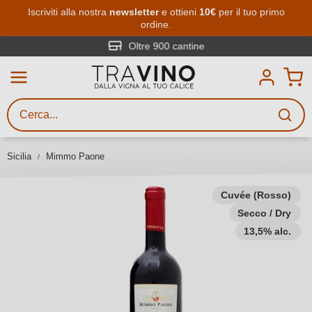
Passa al contenuto principale
Iscriviti alla nostra
newsletter
e ottieni
10€
per il tuo primo
ordine.
Ricerca vini
Inserisci almeno 3 caratteri
Oltre 900 cantine
Descrivi il vino stai cercando – per
gusto, occasione, nome del vino,
vitigno, regione, cantina o altri
Sicilia
Mimmo Paone
criteri.
Cuvée (Rosso)
Secco / Dry
13,5% alc.