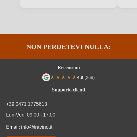
Varietà di uva
Primitivo
NON PERDETEVI NULLA:
Recensioni
★
★
★
★
★
★
4,9
(268)
Valutazione media di 4.9 su 5 stelle
Supporto clienti
+39 0471 1775613
Lun-Ven, 09:00 - 17:00
Email:
info@travino.it