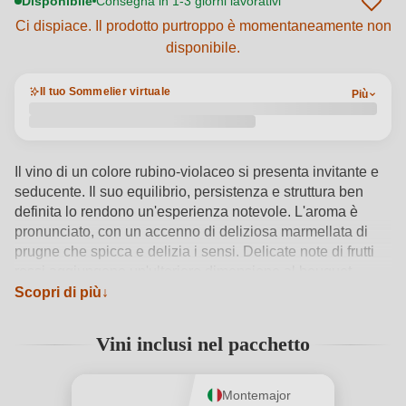
Disponibile
Consegna in 1-3 giorni lavorativi
Ci dispiace. Il prodotto purtroppo è momentaneamente non
disponibile.
Il tuo Sommelier virtuale
Più
Il vino di un colore rubino-violaceo si presenta invitante e
seducente. Il suo equilibrio, persistenza e struttura ben
definita lo rendono un'esperienza notevole. L'aroma è
pronunciato, con un accenno di deliziosa marmellata di
prugne che spicca e delizia i sensi. Delicate note di frutti
rossi aggiungono un'ulteriore dimensione al bouquet,
mentre una leggera speziatura conferisce al tutto una
Scopri di più
sottile profondità. Nel complesso, questo vino si presenta
come un'armonia di aromi e texture che seduce e incanta il
Vini inclusi nel pacchetto
palato.
Vedi dettagli del prodotto →
Montemajor