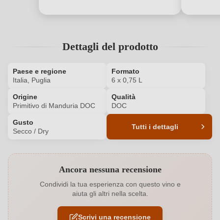
Dettagli del prodotto
Paese e regione
Formato
Italia, Puglia
6 x 0,75 L
Origine
Qualità
Primitivo di Manduria DOC
DOC
Gusto
Tutti i dettagli
Secco / Dry
Codice prodotto
6453019000P
Ancora nessuna recensione
Annata
2022
Condividi la tua esperienza con questo vino e
aiuta gli altri nella scelta.
Colore dell'uva
Rosso
Scrivi una recensione
Formato
6 x 0,75 L