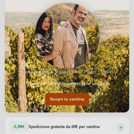
Mario Ercolino & Maria Roberta Pirone · Titolari
"Ogni vino è espressione della regione di origine."
"Ogni vino ha delle caratteristiche uniche."
Scopri la cantina
-5,90€
Spedizione gratuita da 69€ per cantina