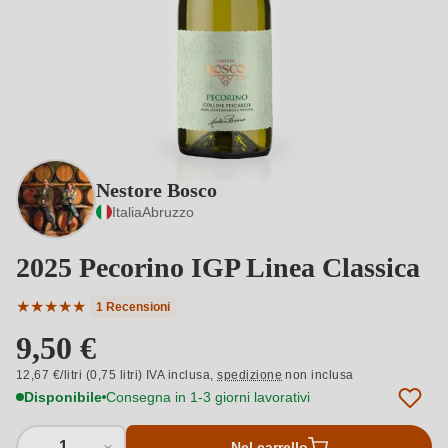
Nestore Bosco
Italia
Abruzzo
2025 Pecorino IGP Linea Classica
★
★
★
★
★
1 Recensioni
Valutazione media di 5 su 5 stelle
9,50 €
12,67 €/litri (0,75 litri) IVA inclusa,
spedizione
non inclusa
Disponibile
Consegna in 1-3 giorni lavorativi
1
Nel carrello