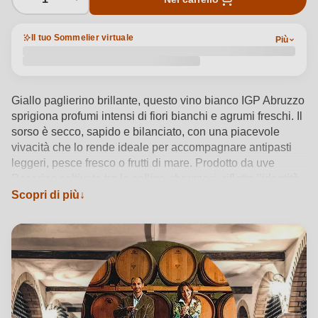
Il tuo Sommelier virtuale
Più
Giallo paglierino brillante, questo vino bianco IGP Abruzzo
sprigiona profumi intensi di fiori bianchi e agrumi freschi. Il
sorso è secco, sapido e bilanciato, con una piacevole
vivacità che lo rende ideale per accompagnare antipasti
leggeri, pesce fresco o frutti di mare. Prodotto da uve
Pecorino coltivate tra le colline abruzzesi, riflette l’identità
del territorio sostenuto dalla cantina Nestore Bosco. Da
Scopri di più
oltre un secolo la famiglia Bosco intreccia tradizione e
innovazione, firmando vini biologici dal carattere autentico.
Servito a 8-10°C, esprime tutta la sua armonia in ogni
occasione convivial.
Vedi dettagli del prodotto →