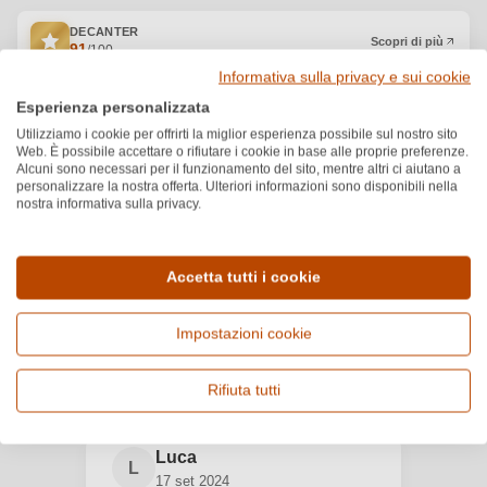
DECANTER
Scopri di più
91
/100
Informativa sulla privacy e sui cookie
GAMBERO ROSSO
Scopri di più
Esperienza personalizzata
2
/3
Utilizziamo i cookie per offrirti la miglior esperienza possibile sul nostro sito
Web. È possibile accettare o rifiutare i cookie in base alle proprie preferenze.
Altri premi
(+2)
Alcuni sono necessari per il funzionamento del sito, mentre altri ci aiutano a
personalizzare la nostra offerta. Ulteriori informazioni sono disponibili nella
nostra informativa sulla privacy.
Recensioni dei clienti
Accetta tutti i cookie
5.0
★
★
★
★
★
Valutazione media di 5 su 5 stelle
Impostazioni cookie
Basato su 1 recensioni
Filtra
Mostra recensioni
Rifiuta tutti
Accedi
Luca
Accedi per poter lasciare una recensione. Non
L
17 set 2024
ancora registrato?