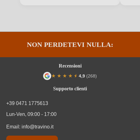
Nazione
Italia
Premi
Decanter, Gambero Rosso, James Suckling, Luca Maroni
Produttore
Nestore Bosco
NON PERDETEVI NULLA:
Qualità
IGP
Regione
Abruzzo
Recensioni
Residuo zuccherino
Secco / Dry
★
★
★
★
★
★
4,9
(268)
Valutazione media di 4.9 su 5 stelle
Solfiti
Contiene solfiti
Supporto clienti
Tappo di bottiglia
Tappo in sughero naturale
+39 0471 1775613
Lun-Ven, 09:00 - 17:00
Tipo di vino
Vino bianco
Email:
info@travino.it
Varietà di uva
Pecorino