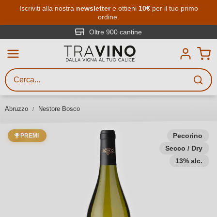
Passa al contenuto principale
Iscriviti alla nostra
newsletter
e ottieni
10€
per il tuo primo
ordine.
Ricerca vini
Inserisci almeno 3 caratteri
Oltre 900 cantine
Descrivi il vino stai cercando – per
gusto, occasione, nome del vino,
vitigno, regione, cantina o altri
Abruzzo
Nestore Bosco
criteri.
Pecorino
PREMI
Secco / Dry
13% alc.