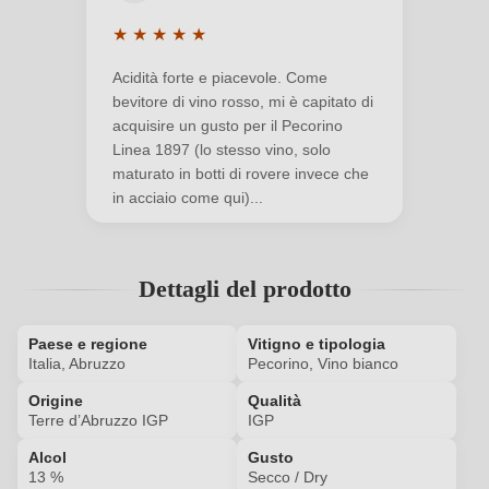
★
★
★
★
★
Valutazione media di 5 su 5 stelle
Nuovo cliente?
Registrati
Acidità forte e piacevole. Come
bevitore di vino rosso, mi è capitato di
acquisire un gusto per il Pecorino
Il tuo indirizzo e-mail
Linea 1897 (lo stesso vino, solo
maturato in botti di rovere invece che
in acciaio come qui)...
La tua password
Ho dimenticato la mia password.
Dettagli del prodotto
Paese e regione
Vitigno e tipologia
ACCEDI
Italia, Abruzzo
Pecorino, Vino bianco
Origine
Qualità
Terre d’Abruzzo IGP
IGP
Alcol
Gusto
13 %
Secco / Dry