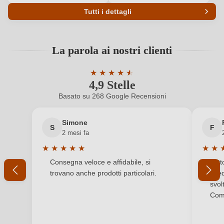
Tutti i dettagli
Codice prodotto
5816002000
La parola ai nostri clienti
Abbinamenti
Antipasti, Frutti di mare, Pesce
★
★
★
★
★
★
Annata
2025
4,9 Stelle
Valutazione media di 4.9 su 5 stelle
Basato su 268 Google Recensioni
Colore dell'uva
Bianco
Simone
Contenuto di alcol
13 %
S
F
2 mesi fa
Formato
0,75 L
★
★
★
★
★
★
★
Valutazione media di 5 su 5 stelle
Valuta
Consegna veloce e affidabile, si
Tutt
Indicazione geografica
Terre d’Abruzzo IGP
trovano anche prodotti particolari.
sped
svol
Indirizzo del
Bosco Nestore & C Srl, Contrada Casali 147,
Comp
produttore
65010 Nocciano, Italia