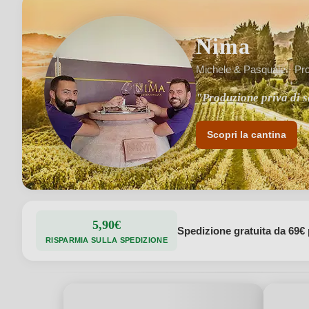
Nima
Michele & Pasquale · Pro
"Produzione priva di s
"Vini simbolo dell'entu
Scopri la cantina
5,90€
Spedizione gratuita da 69€ 
RISPARMIA SULLA SPEDIZIONE