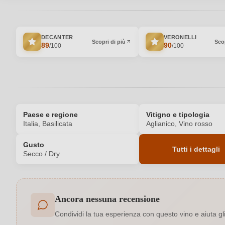
DECANTER
VERONELLI
Scopri di più
Scop
89
90
/100
/100
Paese e regione
Vitigno e tipologia
Italia, Basilicata
Aglianico, Vino rosso
Gusto
Tutti i dettagli
Secco / Dry
Codice prodotto
Ancora nessuna recensione
Affinamento
Condividi la tua esperienza con questo vino e aiuta gli a
Colore dell'uva