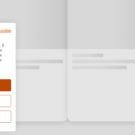
 cookie
. È
no
la
a