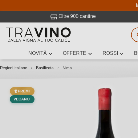
I
visitato Travino.
Oltre 900 cantine
NOVITÀ
OFFERTE
ROSSI
B
Ricerca vini
Inserisci alme
Regioni italiane
Basilicata
Nima
PREMI
Descrivi il
VEGANO