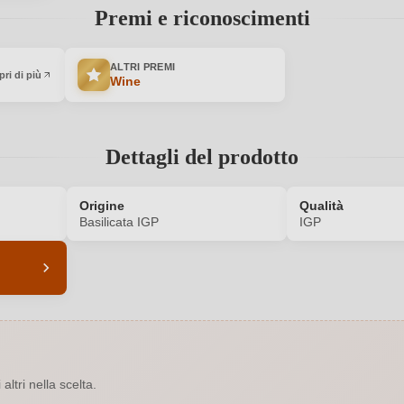
Premi e riconoscimenti
ALTRI PREMI
ri di più
Wine
Dettagli del prodotto
Origine
Qualità
Basilicata IGP
IGP
6457003000
Abbinamenti
Anfora
Annata
ltri nella scelta.
Rosso
Contenuto di alcol