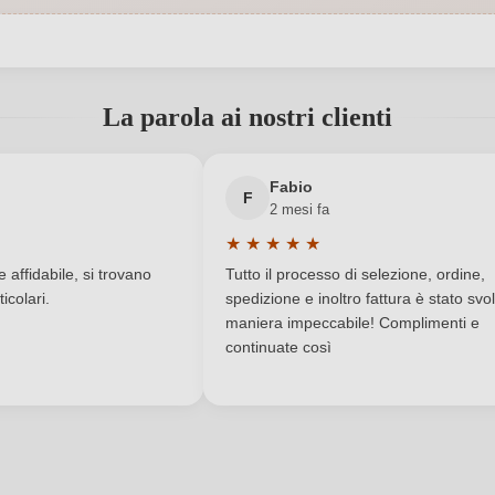
0,75 L
Indicazione geografica
 registrato?
 Vittorio snc, 85025 Melfi, Italia
Luogo
La parola ai nostri clienti
Italia
Premi
Nuovo cliente?
Registrati
Fabio
Nima
Qualità
F
2 mesi fa
★
★
★
★
★
Basilicata
Residuo zuccherino
a di 5 su 5 stelle
Valutazione media di 5 su 5 stelle
affidabile, si trovano
Tutto il processo di selezione, ordine,
Contiene solfiti
Tipo di vino
icolari.
spedizione e inoltro fattura è stato svol
maniera impeccabile! Complimenti e
continuate così
Aglianico
Vegano
ACCEDI