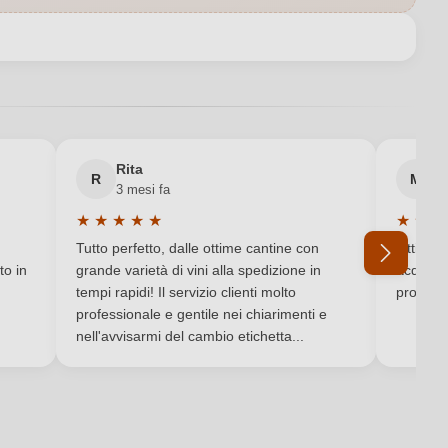
Basilicata IGP
CONTRADA CAMARDA
Decanter, Veronelli
Rita
M
IGP
R
M
3 mesi fa
6 
★
★
★
★
★
★
★
★
Secco / Dry
Valutazione media di 5 su 5 stelle
Valutaz
Tutto perfetto, dalle ottime cantine con
Ottimo e
Vino rosso
to in
grande varietà di vini alla spedizione in
acquista
tempi rapidi! Il servizio clienti molto
produtto
professionale e gentile nei chiarimenti e
Sì
Ho dimenticato la mia password.
nell'avvisarmi del cambio etichetta...