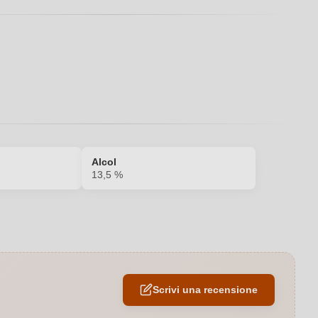
Alcol
13,5 %
Carne rossa, Pasta, Selvaggina
2022
Scrivi una recensione
13,5 %