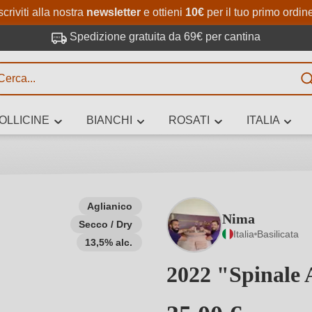
Passa al contenuto principale
Salta alla ricerca
Passa alla navigazione princi
scriviti alla nostra
newsletter
e ottieni
10€
per il tuo primo ordin
Spedizione gratuita da 69€ per cantina
R
OLLICINE
BIANCHI
ROSATI
ITALIA
no 3 caratteri
Aglianico
Nima
Secco / Dry
 vino stai cercando – per gusto, occasione, nome del vino, vitigno, region
Italia
Basilicata
altri criteri.
13,5% alc.
2022 "Spinale 