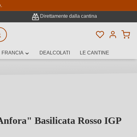
pale
e.
Direttamente dalla cantina
Hai 0 articoli n
icerca avanzata
FRANCIA
DEALCOLATI
LE CANTINE
e, cantina o
Anfora" Basilicata Rosso IGP