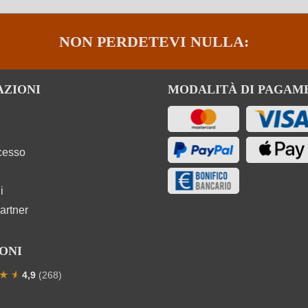
NON PERDETEVI NULLA:
AZIONI
MODALITÀ DI PAGAM
ecesso
i
artner
ONI
★
★
★
4,9
(268)
one media di 4.9 su 5 stelle