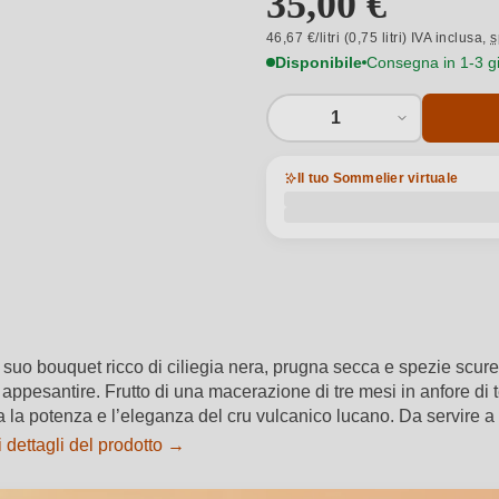
35,00 €
46,67 €/litri (0,75 litri) IVA inclusa,
s
Disponibile
Consegna in 1-3 gio
1
Il tuo Sommelier virtuale
 suo bouquet ricco di ciliegia nera, prugna secca e spezie scure
ppesantire. Frutto di una macerazione di tre mesi in anfore di 
a la potenza e l’eleganza del cru vulcanico lucano. Da servire 
 dettagli del prodotto →