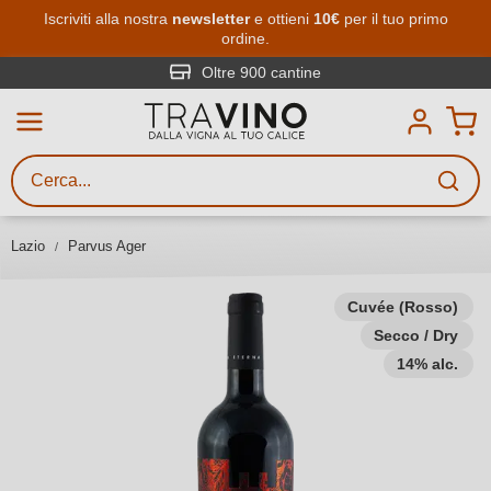
Passa al contenuto principale
Iscriviti alla nostra
newsletter
e ottieni
10€
per il tuo primo
ordine.
Ricerca vini
Inserisci almeno 3 caratteri
Oltre 900 cantine
Descrivi il vino stai cercando – per
gusto, occasione, nome del vino,
vitigno, regione, cantina o altri
Lazio
Parvus Ager
criteri.
Cuvée (Rosso)
Secco / Dry
14% alc.