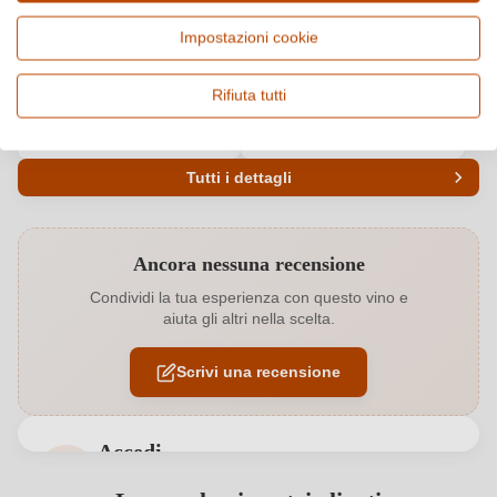
Paese e regione
Vitigno e tipologia
Italia, Lazio
Cuvée (Rosso), Vino rosso
Impostazioni cookie
Origine
Qualità
Roma DOC
DOC
Rifiuta tutti
Alcol
Gusto
14 %
Secco / Dry
Tutti i dettagli
Codice prodotto
7538003000
Ancora nessuna recensione
Annata
2022
Condividi la tua esperienza con questo vino e
aiuta gli altri nella scelta.
Colore dell'uva
Rosso
Scrivi una recensione
Contenuto di alcol
14 %
Formato
0,75 L
Accedi
Indicazione geografica
Roma DOC
Accedi per poter lasciare una recensione. Non