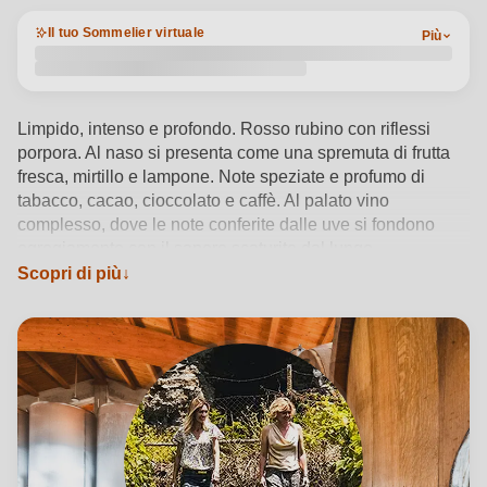
Il tuo Sommelier virtuale
Più
Limpido, intenso e profondo. Rosso rubino con riflessi
porpora. Al naso si presenta come una spremuta di frutta
fresca, mirtillo e lampone. Note speziate e profumo di
tabacco, cacao, cioccolato e caffè. Al palato vino
complesso, dove le note conferite dalle uve si fondono
egregiamente con il sapore scaturito dal lungo
affinamento. La complessità delle scelte viticole ed
Scopri di più
enologiche ne determinano l'enorme potenziale evolutivo
e la grande attitudine all'invecchiamento.
Vedi dettagli del prodotto →