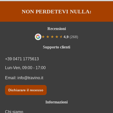
NON PERDETEVI NULLA:
Recensioni
★
★
★
★
★
★
4,9
(268)
Valutazione media di 4.9 su 5 stelle
Supporto clienti
+39 0471 1775613
Lun-Ven, 09:00 - 17:00
Email:
info@travino.it
Dichiarare il recesso
Informazioni
Chi siamo