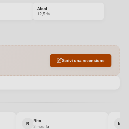
Alcol
12,5 %
Antipasti, Riso, Selvaggina
2022
Scrivi una recensione
12,5 %
Garda DOC
SUD EST LAGO DI GARDA
Patrizia Cadore
Rita
M
R
M
3 mesi fa
6 