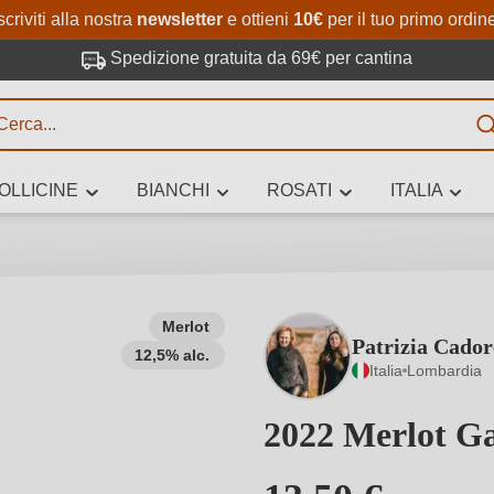
Passa al contenuto principale
Salta alla ricerca
Passa alla navigazione princi
scriviti alla nostra
newsletter
e ottieni
10€
per il tuo primo ordin
Spedizione gratuita da 69€ per cantina
R
OLLICINE
BIANCHI
ROSATI
ITALIA
no 3 caratteri
Merlot
Patrizia Cador
12,5% alc.
 vino stai cercando – per gusto, occasione, nome del vino, vitigno, region
Italia
Lombardia
altri criteri.
2022 Merlot 