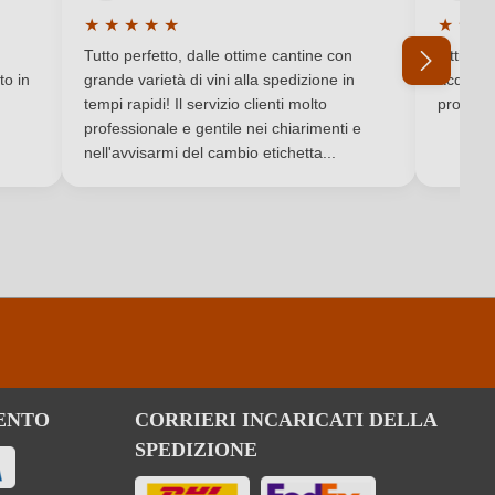
Lombardia
★
★
★
★
★
★
★
★
Valutazione media di 5 su 5 stelle
Valutaz
Tappo in sughero naturale
Tutto perfetto, dalle ottime cantine con
Ottimo e
to in
grande varietà di vini alla spedizione in
acquista
Merlot
tempi rapidi! Il servizio clienti molto
produtto
professionale e gentile nei chiarimenti e
Ho dimenticato la mia password.
nell'avvisarmi del cambio etichetta...
ENTO
CORRIERI INCARICATI DELLA
SPEDIZIONE