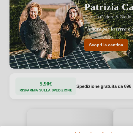
Patrizia C
Patrizia Cadore & Giada S
"Amore per la terra e d
"Un'impegno costante e
Scopri la cantina
5,90€
Spedizione gratuita da 69€ 
RISPARMIA SULLA SPEDIZIONE