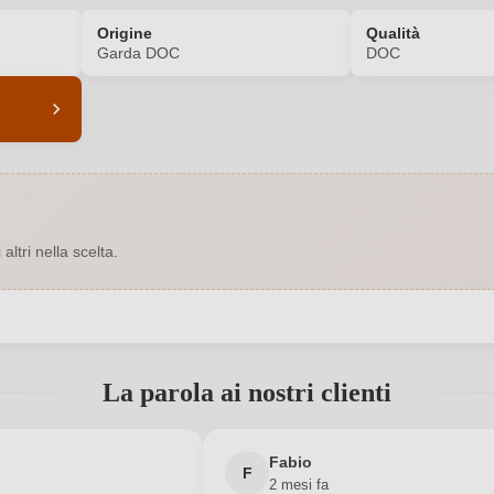
Origine
Qualità
Garda DOC
DOC
6506007000
Abbinamenti
5,3 g/L
Annata
ltri nella scelta.
Rosso
Contenuto di alcol
0,75 L
Indicazione geografica
 registrato?
 C. S.S., Localita' Campagna
Luogo
La parola ai nostri clienti
1, 25010 Pozzolengo (BS), Italia
Nuovo cliente?
Italia
Registrati
Produttore
Fabio
F
2 mesi fa