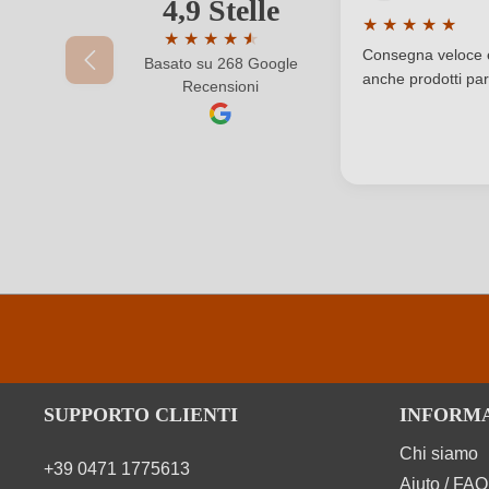
Qualità
4,9 Stelle
Il tuo indirizzo e-mail
★
★
★
★
★
★
★
★
★
★
★
Valutazione medi
Solfiti
Consegna veloce e 
Basato su 268 Google
Valutazione media di 4.9 su 5 stelle
anche prodotti part
Recensioni
La tua password
Tipo di vino
Zuccheri residui
SUPPORTO CLIENTI
INFORM
Chi siamo
+39 0471 1775613
Aiuto / FAQ