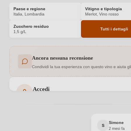
Paese e regione
Vitigno e tipologia
Italia, Lombardia
Merlot, Vino rosso
Zucchero residuo
Tutti i dettagli
1,5 g/L
Codice prodotto
Ancora nessuna recensione
Acidità
Condividi la tua esperienza con questo vino e aiuta gli a
Colore dell'uva
Formato
Accedi
Accedi per poter lasciare una recensione. Non ancora
Indirizzo del
SOCIETA' AGRICOLA PATRIZIA CADORE E
produttore
Bianca 
Nazione
Simone
S
2 mesi fa