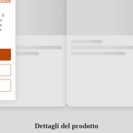
 cookie
. È
no
la
a
Dettagli del prodotto