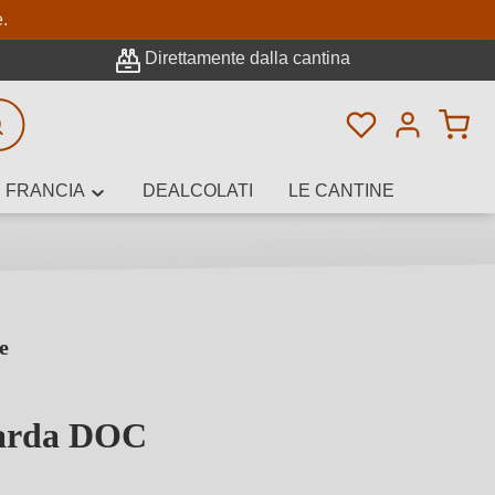
pale
e.
Direttamente dalla cantina
Hai 0 articoli n
icerca avanzata
FRANCIA
DEALCOLATI
LE CANTINE
e
e, cantina o
Garda DOC