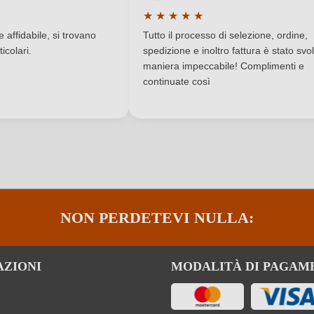
DOC
Regione
★
★
★
★
★
a di 5 su 5 stelle
Valutazione media di 5 su 5 stelle
Contiene solfiti
Tappo di bottiglia
affidabile, si trovano
Tutto il processo di selezione, ordine,
icolari.
spedizione e inoltro fattura è stato svol
Vino rosso
Varietà di uva
maniera impeccabile! Complimenti e
continuate così
1,5 g/L
ACCEDI
NON PERDETEVI NULLA:
AZIONI
MODALITÀ DI PAGAM