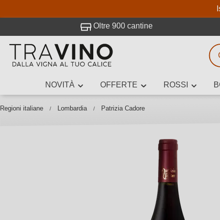
I
visitato Travino.
Oltre 900 cantine
NOVITÀ
OFFERTE
ROSSI
B
Ricerca vini
Inserisci alme
Regioni italiane
Lombardia
Patrizia Cadore
Descrivi il