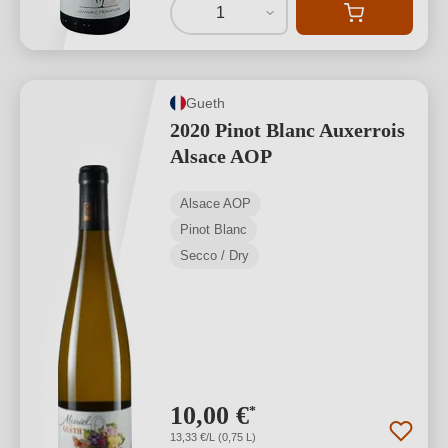
1
Gueth
2020 Pinot Blanc Auxerrois
Alsace AOP
Alsace AOP
Pinot Blanc
Secco / Dry
10,00 €
*
13,33 €/L (0,75 L)