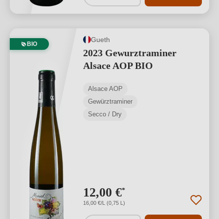
Gueth
BIO
2023 Gewurztraminer
Alsace AOP BIO
Alsace AOP
Gewürztraminer
Secco / Dry
12,00 €
*
16,00 €/L (0,75 L)