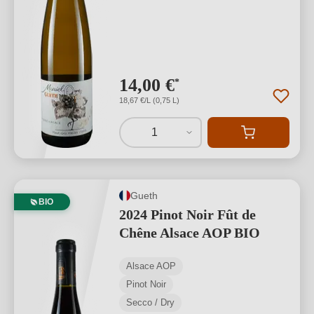
14,00 €
*
18,67 €/L (0,75 L)
1
Gueth
BIO
2024 Pinot Noir Fût de
Chêne Alsace AOP BIO
Alsace AOP
Pinot Noir
Secco / Dry