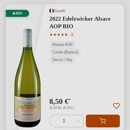
Gueth
BIO
2022 Edelzwicker Alsace
AOP BIO
Valutazione media di 5 su 5 stelle
★
★
★
★
★
1
Alsace AOP
Cuvée (Bianco)
Secco / Dry
8,50 €
*
11,33 €/L (0,75 L)
1