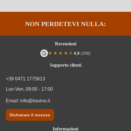
NON PERDETEVI NULLA:
Recensioni
★
★
★
★
★
★
4,9
(268)
Valutazione media di 4.9 su 5 stelle
Supporto clienti
+39 0471 1775613
Lun-Ven, 09:00 - 17:00
Email:
info@travino.it
Dichiarare il recesso
Informazioni