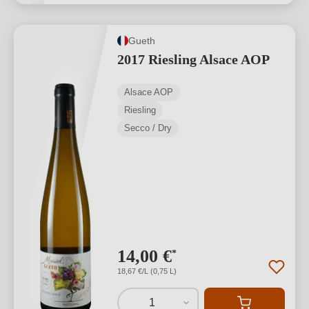
Gueth
2017 Riesling Alsace AOP
Alsace AOP
Riesling
Secco / Dry
14,00 €
*
18,67 €/L (0,75 L)
1