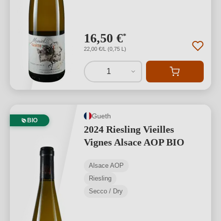
16,50 €
*
22,00 €/L (0,75 L)
1
Gueth
BIO
2024 Riesling Vieilles
Vignes Alsace AOP BIO
Alsace AOP
Riesling
Secco / Dry