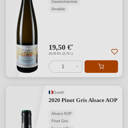
Gewürztraminer
Amabile
19,50 €
*
26,00 €/L (0,75 L)
1
Gueth
2020 Pinot Gris Alsace AOP
Alsace AOP
Pinot Gris