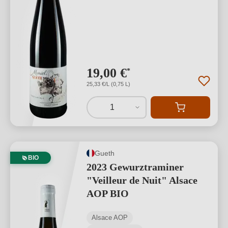
19,00 €
*
25,33 €/L (0,75 L)
1
Gueth
BIO
2023 Gewurztraminer
"Veilleur de Nuit" Alsace
AOP BIO
Alsace AOP