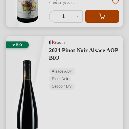
16,00 €/L (0,75 L)
1
Gueth
BIO
2024 Pinot Noir Alsace AOP
BIO
Alsace AOP
Pinot Noir
Secco / Dry