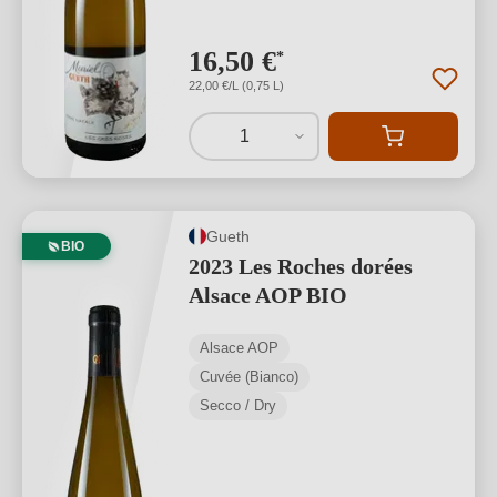
16,50 €
*
22,00 €/L (0,75 L)
1
Gueth
BIO
2023 Les Roches dorées
Alsace AOP BIO
Alsace AOP
Cuvée (Bianco)
Secco / Dry