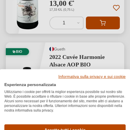
13,00 €
*
17,33 €/L (0,75 L)
1
Gueth
BIO
2022 Cuvée Harmonie
Alsace AOP BIO
Informativa sulla privacy e sui cookie
Alsace AOP
Esperienza personalizzata
Cuvée (Bianco)
Utilizziamo i cookie per offrirti la miglior esperienza possibile sul nostro sito
Secco / Dry
Web. È possibile accettare o rifiutare i cookie in base alle proprie preferenze.
Alcuni sono necessari per il funzionamento del sito, mentre altri ci aiutano a
personalizzare la nostra offerta. Ulteriori informazioni sono disponibili nella
nostra informativa sulla privacy.