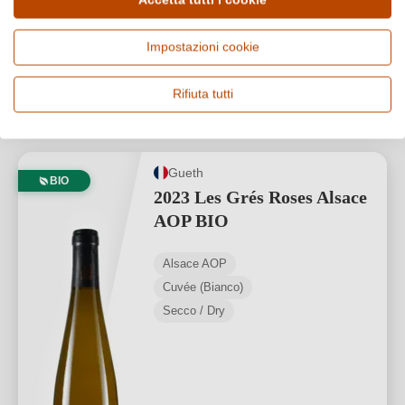
Accetta tutti i cookie
16,00 €
*
Impostazioni cookie
21,33 €/L (0,75 L)
1
Rifiuta tutti
Gueth
BIO
2023 Les Grés Roses Alsace
AOP BIO
Alsace AOP
Cuvée (Bianco)
Secco / Dry