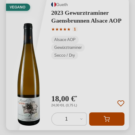
Gueth
VEGANO
2023 Gewurztraminer
Gaensbrunnen Alsace AOP
Valutazione media di 5 su 5 stelle
★
★
★
★
★
1
Alsace AOP
Gewürztraminer
Secco / Dry
18,00 €
*
24,00 €/L (0,75 L)
1