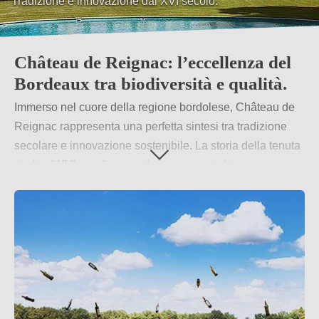
Tradizione e innovazione dal XVI secolo.
Château de Reignac: l’eccellenza del
Bordeaux tra biodiversità e qualità.
Immerso nel cuore della regione bordolese, Château de
Reignac rappresenta una perfetta sintesi tra tradizione
secolare e innovazione sostenibile. La storia della tenuta
risale al XVI secolo, quando venne costruita come casa
padronale, per poi evolversi nei secoli in una delle
aziende vinicole più significative della zona. Situato in
una posizione strategica tra Entre-Deux-Mers e Saint-
Émilion, Château de Reignac ha saputo conquistare un
ruolo di rilievo nel panorama vitivinicolo grazie a una
visione lungimirante e a un profondo rispetto per la
natura.
Per saperne di più
→