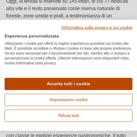
Oggi, la tenuta si estende su 145 ettari, di cui 77 dedicati
alla vite e il resto preservato come riserva naturale di
foreste, zone umide e prati, a testimonianza di un
impegno concreto nella tutela della biodiversità. La
Informativa sulla privacy e sui cookie
filosofia produttiva si fonda sulla valorizzazione di due
Esperienza personalizzata
terroir eccezionali: i suoli calcarei tipici di Saint-Émilion e
Utilizziamo i cookie per offrirti la miglior esperienza possibile sul nostro sito
quelli argillosi-ghiaiosi che ricordano il Médoc. Questo
Web. È possibile accettare o rifiutare i cookie in base alle proprie preferenze.
mix unico offre condizioni ideali per varietà pregiate come
Alcuni sono necessari per il funzionamento del sito, mentre altri ci aiutano a
personalizzare la nostra offerta. Ulteriori informazioni sono disponibili nella
Merlot, Cabernet Sauvignon, Cabernet Franc, Sauvignon
nostra informativa sulla privacy.
Blanc, Sauvignon Gris e Sémillon.
Accetta tutti i cookie
Guidati dall’esperienza del maestro cantiniere Olivier
Prévot, i vini di Château de Reignac sono il frutto di una
lavorazione attenta e precisa: raccolta selettiva,
Impostazioni cookie
vinificazione meticolosa e utilizzo di tecnologie moderne
per esaltare ogni sfumatura del terroir. Il risultato sono vini
Rifiuta tutti
di straordinaria eleganza e complessità, capaci di
evolvere magnificamente nel tempo e di accompagnare
con classe le migliori esperienze gastronomiche. Il tutto