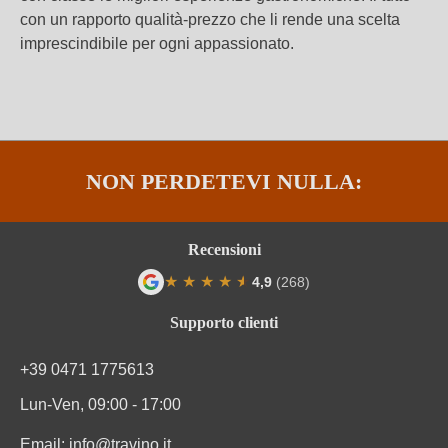
con un rapporto qualità-prezzo che li rende una scelta
imprescindibile per ogni appassionato.
NON PERDETEVI NULLA:
Recensioni
★
★
★
★
★
★
4,9
(268)
Valutazione media di 4.9 su 5 stelle
Supporto clienti
+39 0471 1775613
Lun-Ven, 09:00 - 17:00
Email:
info@travino.it