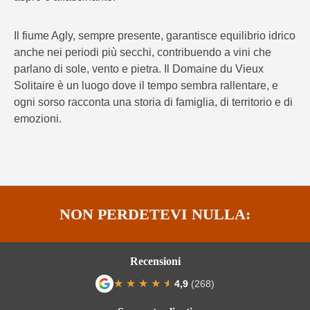
Il fiume Agly, sempre presente, garantisce equilibrio idrico
anche nei periodi più secchi, contribuendo a vini che
parlano di sole, vento e pietra. Il Domaine du Vieux
Solitaire è un luogo dove il tempo sembra rallentare, e
ogni sorso racconta una storia di famiglia, di territorio e di
emozioni.
NON PERDETEVI NULLA:
Recensioni
★
★
★
★
★
★
4,9
(268)
Valutazione media di 4.9 su 5 stelle