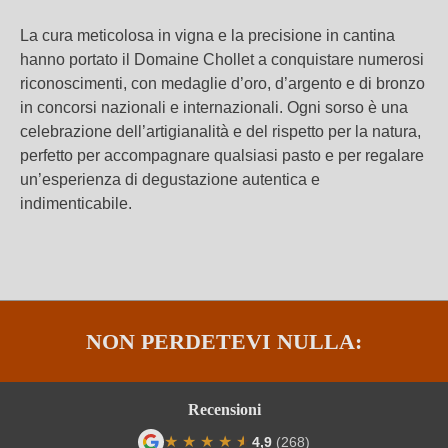
La cura meticolosa in vigna e la precisione in cantina
hanno portato il Domaine Chollet a conquistare numerosi
riconoscimenti, con medaglie d’oro, d’argento e di bronzo
in concorsi nazionali e internazionali. Ogni sorso è una
celebrazione dell’artigianalità e del rispetto per la natura,
perfetto per accompagnare qualsiasi pasto e per regalare
un’esperienza di degustazione autentica e
indimenticabile.
NON PERDETEVI NULLA:
Recensioni
★
★
★
★
★
★
4,9
(268)