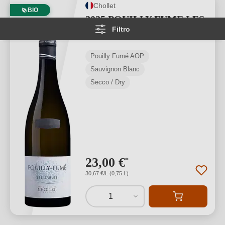
Chollet
BIO
2025 POUILLY FUME LES
Filtro
SABLES BIO
Pouilly Fumé AOP
Sauvignon Blanc
Secco / Dry
23,00 €
*
30,67 €/L (0,75 L)
1