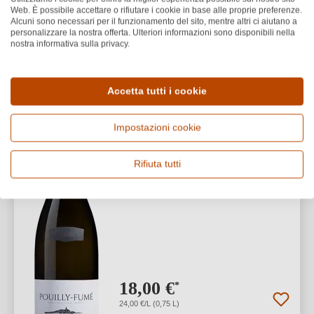
1
Web. È possibile accettare o rifiutare i cookie in base alle proprie preferenze.
Alcuni sono necessari per il funzionamento del sito, mentre altri ci aiutano a
personalizzare la nostra offerta. Ulteriori informazioni sono disponibili nella
nostra informativa sulla privacy.
Chollet
BIO
2025 Cuvée Pouilly Fumé
Accetta tutti i cookie
AOP BIO
Impostazioni cookie
Pouilly Fumé AOP
Sauvignon Blanc
Rifiuta tutti
Secco / Dry
18,00 €
*
24,00 €/L (0,75 L)