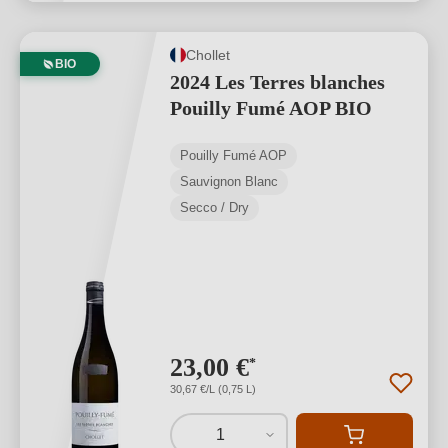
Chollet
BIO
2024 Les Terres blanches
Pouilly Fumé AOP BIO
Pouilly Fumé AOP
Sauvignon Blanc
Secco / Dry
23,00 €
*
30,67 €/L (0,75 L)
1