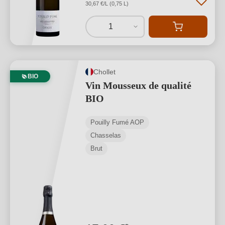
30,67 €/L (0,75 L)
1
Chollet
BIO
Vin Mousseux de qualité
BIO
Pouilly Fumé AOP
Chasselas
Brut