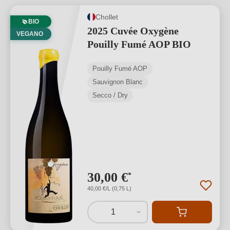
Chollet
BIO
2025 Cuvée Oxygène
VEGANO
Pouilly Fumé AOP BIO
Pouilly Fumé AOP
Sauvignon Blanc
Secco / Dry
30,00 €
*
40,00 €/L (0,75 L)
1