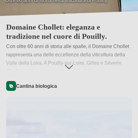
Oltre 60 anni di storia nella viticoltura di Pouilly.
Viticoltura biologica su suoli calcarei e sabbiosi.
Domaine Chollet: eleganza e
tradizione nel cuore di Pouilly.
Con oltre 60 anni di storia alle spalle, il Domaine Chollet
rappresenta una delle eccellenze della viticoltura della
Valle della Loira. A Pouilly-sur-Loire, Gilles e Séverin
Chollet guidano con passione e dedizione questa
azienda familiare, dove tradizione e innovazione si
Cantina biologica
fondono in una filosofia che mette al centro la qualità e il
rispetto per la natura. Su oltre 12 ettari di vigneti, coltivati
secondo pratiche sostenibili e biologiche, prendono vita
vini raffinati che raccontano l’autenticità del loro terroir.
Per saperne di più
→