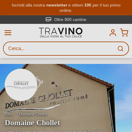
Passa al contenuto principale
Iscriviti alla nostra
newsletter
e ottieni
10€
per il tuo primo
ordine.
Ricerca vini
Inserisci almeno 3 caratteri
Oltre 900 cantine
Descrivi il vino stai cercando – per
gusto, occasione, nome del vino,
vitigno, regione, cantina o altri
criteri.
Loira
Domaine Chollet
Domaine Chollet