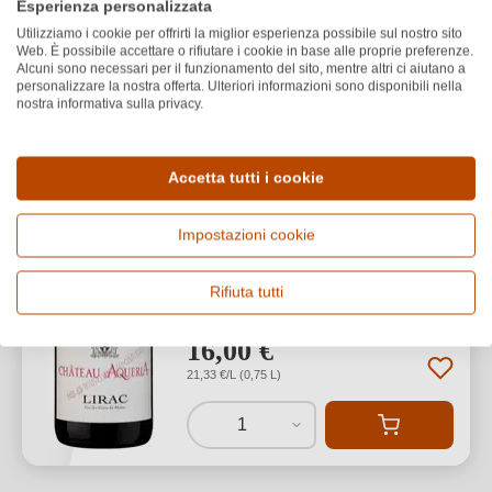
Esperienza personalizzata
Château d'Aquéria
PREMI
2023 Château d'Aqueria
Utilizziamo i cookie per offrirti la miglior esperienza possibile sul nostro sito
Web. È possibile accettare o rifiutare i cookie in base alle proprie preferenze.
Lirac Rouge AOP
Alcuni sono necessari per il funzionamento del sito, mentre altri ci aiutano a
personalizzare la nostra offerta. Ulteriori informazioni sono disponibili nella
nostra informativa sulla privacy.
Lirac AOP
Cuvée (Rosso)
Secco / Dry
Accetta tutti i cookie
Impostazioni cookie
Rifiuta tutti
16,00 €
*
21,33 €/L (0,75 L)
1