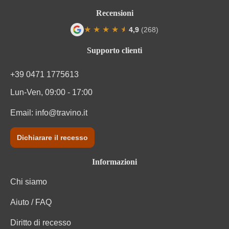
Recensioni
★
★
★
★
★
★
4,9
(268)
Valutazione media di 4.9 su 5 stelle
Supporto clienti
+39 0471 1775613
Lun-Ven, 09:00 - 17:00
Email:
info@travino.it
Dichiarare il recesso
Informazioni
Chi siamo
Aiuto / FAQ
Diritto di recesso