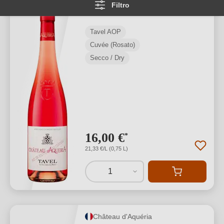
Filtro
Tavel AOP
Tavel AOP
Cuvée (Rosato)
Secco / Dry
16,00 €
*
21,33 €/L (0,75 L)
1
Château d'Aquéria