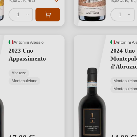
40,00 €/L (0,75 L)
40,00 €/L (0,75 L)
1
1
Antonini Alessio
Antonini Al
2023 Uno
2024 Uno
Appassimento
Montepul
d'Abruzz
Abruzzo
Montepulciano
Montepulcia
*
*