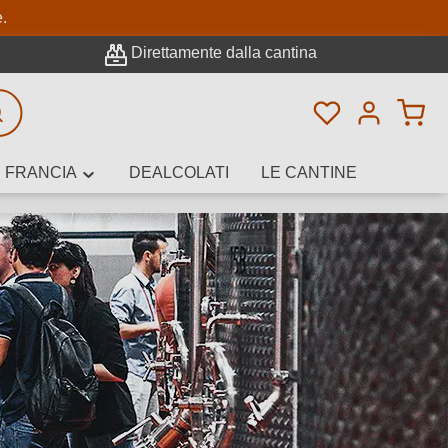
pale
e.
Direttamente dalla cantina
Hai 0 articoli n
icerca avanzata
FRANCIA
DEALCOLATI
LE CANTINE
e, cantina o