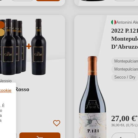
Antonini Al
2022 P.12
Montepul
D’Abruz
Montepulcia
Secco / Dry
Alessio
arati Rosso
 cookie
. È
no
la
 €
27,00 €
*
*
a
)
36,00 €/L (0,75 L)