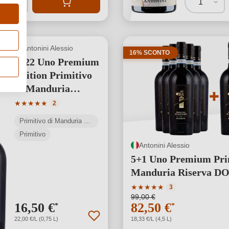
1
Antonini Alessio
16% SCONTO
2022 Uno Premium
Edition Primitivo
di Manduria
Riserva DOC
Valutazione media di 5 su 5 stelle
★
★
★
★
★
2
Primitivo di Manduria DOC
Primitivo
Antonini Alessio
5+1 Uno Premium Prim
Manduria Riserva D
Valutazione media di 5 su 5
★
★
★
★
★
3
99,00 €
16,50 €
82,50 €
*
*
22,00 €/L (0,75 L)
18,33 €/L (4,5 L)