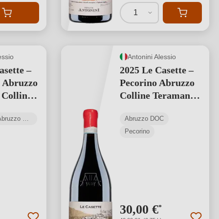
1
essio
Antonini Alessio
asette –
2025 Le Casette –
 Abruzzo
Pecorino Abruzzo
 Colline
Colline Teramane
e DOC
Superiore DOC
Cerasuolo d'Abruzzo DOC
Abruzzo DOC
ne
Produzione
Pecorino
2.509
limitata: 2.510
bottiglie
30,00 €
*