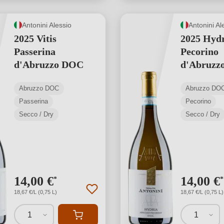
Antonini Alessio
Antonini Al
2025 Vitis
2025 Hyd
Passerina
Pecorino
d'Abruzzo DOC
d'Abruzz
Abruzzo DOC
Abruzzo DO
Passerina
Pecorino
Secco / Dry
Secco / Dry
14,00 €
14,00 €
*
*
18,67 €/L (0,75 L)
18,67 €/L (0,75 L)
1
1