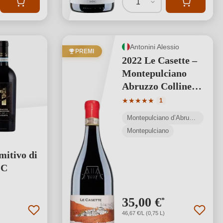
1
Antonini Alessio
PREMI
2022 Le Casette –
Montepulciano
Abruzzo Colline
Teramane DOCG
Valutazione media di 5 su 5 s
★
★
★
★
★
1
Riserva
Montepulciano d’Abruzzo Colline Teramane DOCG
Produzione
Montepulciano
limitata: 3.512
bottiglie
itivo di
OC
 stelle
35,00 €
*
46,67 €/L (0,75 L)