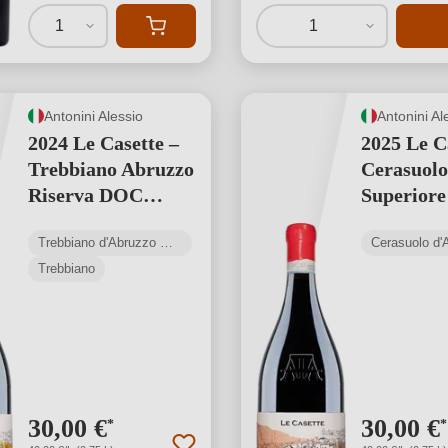
1
1
Antonini Alessio
Antonini Al
2024 Le Casette –
2025 Le C
Trebbiano Abruzzo
Cerasuolo
Riserva DOC
Superiore
Produzione
Teraman
Trebbiano d'Abruzzo DOC
limitata: 2.511
Produzio
Trebbiano
bottiglie
limitata: 
bottiglie
30,00 €
30,00 €
*
*