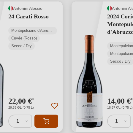
Antonini Alessio
Antonini Al
24 Carati Rosso
2024 Cor
Montepul
Montepulciano d'Abruzzo DOC
d'Abruzz
Cuvée (Rosso)
Secco / Dry
Montepulcia
Secco / Dry
22,00 €
14,00 €
*
*
29,33 €/L (0,75 L)
18,67 €/L (0,75 L)
1
1