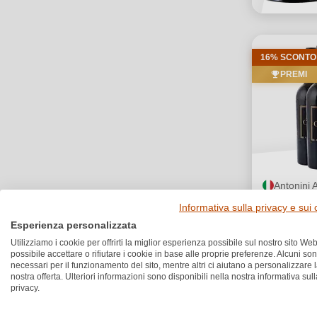
16% SCONTO
PREMI
Antonini 
5+1 24 C
Informativa sulla privacy e sui
Esperienza personalizzata
Utilizziamo i cookie per offrirti la miglior esperienza possibile sul nostro sito Web
possibile accettare o rifiutare i cookie in base alle proprie preferenze. Alcuni so
132,00 €
necessari per il funzionamento del sito, mentre altri ci aiutano a personalizzare 
110,00
nostra offerta. Ulteriori informazioni sono disponibili nella nostra informativa sull
privacy.
24,44 €/L (4,5 L