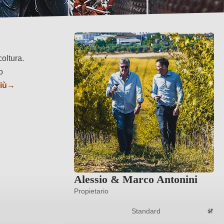
oltura.
o
iù
→
Alessio & Marco Antonini
Propietario