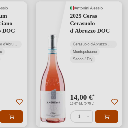
essio
Antonini Alessio
ium
2025 Ceras
ciano
Cerasuolo
o DOC
d'Abruzzo DOC
Montepulciano d'Abruzzo DOC
Cerasuolo d'Abruzzo DOC
no
Montepulciano
Secco / Dry
14,00 €
*
18,67 €/L (0,75 L)
1