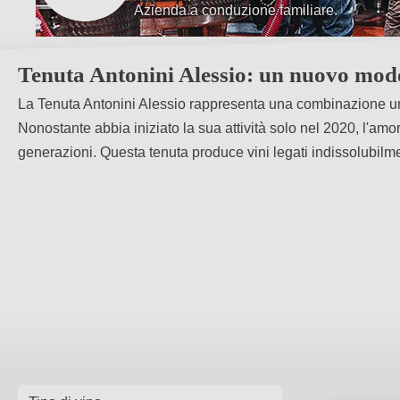
Azienda a conduzione familiare.
Utilizzo di varietà autoctone.
Tenuta Antonini Alessio: un nuovo modo
La Tenuta Antonini Alessio rappresenta una combinazione unica 
Nonostante abbia iniziato la sua attività solo nel 2020, l'amore
generazioni. Questa tenuta produce vini legati indissolubilmen