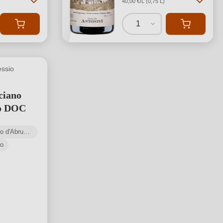
40,00 €/L (0,75 L)
1
essio
ciano
o DOC
Montepulciano d'Abruzzo DOC
no