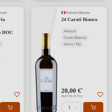
essio
Antonini Alessio
ria
24 Carati Bianco
Abruzzo
o DOC
Cuvée (Bianco)
C
Secco / Dry
20,00 €
*
26,67 €/L (0,75 L)
1