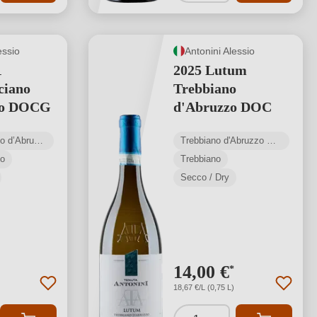
essio
Antonini Alessio
1
2025 Lutum
ciano
Trebbiano
zo DOCG
d'Abruzzo DOC
Montepulciano d’Abruzzo Colline Teramane DOCG
Trebbiano d'Abruzzo DOC
no
Trebbiano
Secco / Dry
14,00 €
*
18,67 €/L (0,75 L)