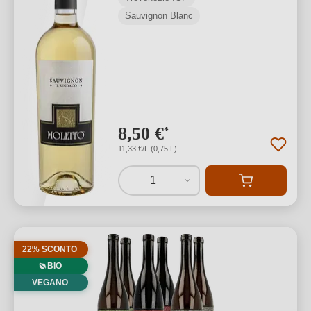
Sauvignon Blanc
8,50 €
*
11,33 €/L (0,75 L)
1
22% SCONTO
BIO
VEGANO