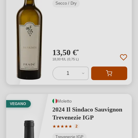
Secco / Dry
13,50 €
*
18,00 €/L (0,75 L)
1
Moletto
VEGANO
2024 Il Sindaco Sauvignon
Trevenezie IGP
Valutazione media di 5 su 5 stelle
★
★
★
★
★
2
Trevenezie IGP