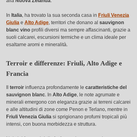
alla
Nuova Zelanda
.
In
Italia
, ha trovato la sua seconda casa in
Friuli Venezia
Giulia
e
Alto Adige
, territori che donano al
sauvignon
blanc vino
profili diversi ma sempre affascinanti, grazie a
suoli calcarei, escursioni termiche e un clima ideale per
esaltarne aromi e mineralità.
Terroir e differenze: Friuli, Alto Adige e
Francia
Il
terroir
influenza profondamente le
caratteristiche del
sauvignon blanc
. In
Alto Adige
, le note agrumate e
minerali emergono con eleganza grazie ai terreni calcarei
e alle altitudini di zone come Penon e Terlano, mentre in
Friuli Venezia Giulia
si sprigionano profumi tropicali più
intensi, con buona morbidezza e struttura.