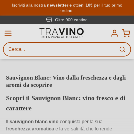
Passa al contenuto principale
Iscriviti alla nostra
newsletter
e ottieni
10€
per il tuo primo
ordine.
Ricerca vini
Inserisci almeno 3 caratteri
ntine
Spedizione gratuita da 
Descrivi il vino stai cercando – per
gusto, occasione, nome del vino,
vitigno, regione, cantina o altri
criteri.
Sauvignon Blanc: Vino dalla freschezza e dagli
aromi da scoprire
Scopri il Sauvignon Blanc: vino fresco e di
carattere
Il
sauvignon blanc vino
conquista per la sua
freschezza aromatica
e la versatilità che lo rende