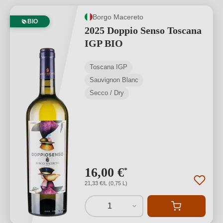
Borgo Macereto
BIO
2025 Doppio Senso Toscana
IGP BIO
Toscana IGP
Sauvignon Blanc
Secco / Dry
16,00 €
*
21,33 €/L (0,75 L)
1