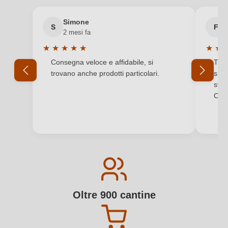
Simone
S
F
2 mesi fa
★
★
★
★
★
★
★
Valutazione media di 5 su 5 stelle
Valuta
Consegna veloce e affidabile, si
Tutt
trovano anche prodotti particolari.
sped
svol
Comp
Oltre 900 cantine