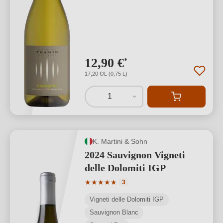
12,90 €
*
17,20 €/L (0,75 L)
1
K. Martini & Sohn
2024 Sauvignon Vigneti
delle Dolomiti IGP
Valutazione media di 5 su 5 stelle
★
★
★
★
★
3
Vigneti delle Dolomiti IGP
Sauvignon Blanc