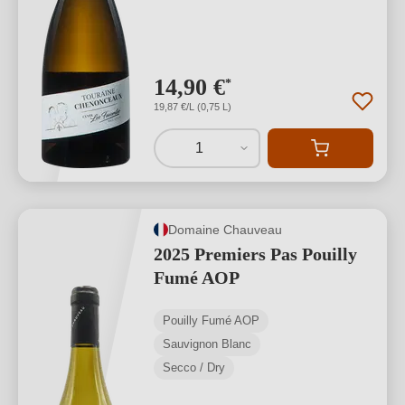
14,90 €
*
19,87 €/L (0,75 L)
1
Domaine Chauveau
2025 Premiers Pas Pouilly
Fumé AOP
Pouilly Fumé AOP
Sauvignon Blanc
Secco / Dry