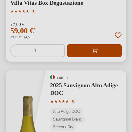
Villa Vitas Box Degustazione
Valutazione media di 5 su 5 stelle
★
★
★
★
★
1
72,00 €
59,00 €
*
13,11 €/L (4,5 L)
1
Tramin
2025 Sauvignon Alto Adige
DOC
Valutazione media di 5 su 5 stelle
★
★
★
★
★
6
Alto Adige DOC
Sauvignon Blanc
Secco / Dry