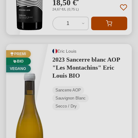
18,50 €
*
24,67 €/L (0,75 L)
1
Eric Louis
PREMI
2023 Sancerre blanc AOP
BIO
"Les Montachins" Eric
VEGANO
Louis BIO
Sancerre AOP
Sauvignon Blanc
Secco / Dry