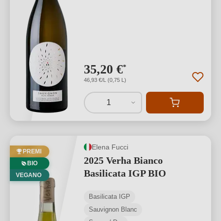
35,20 €
*
46,93 €/L (0,75 L)
1
Elena Fucci
PREMI
2025 Verha Bianco
BIO
Basilicata IGP BIO
VEGANO
Basilicata IGP
Sauvignon Blanc