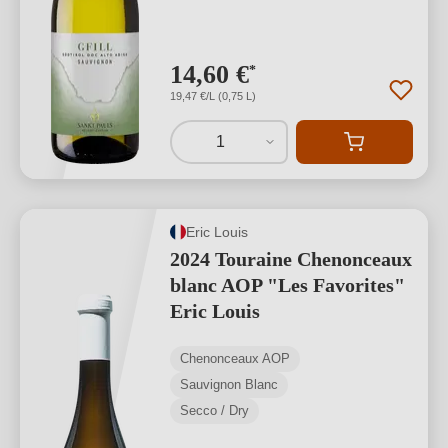
14,60 €
*
19,47 €/L (0,75 L)
1
Eric Louis
2024 Touraine Chenonceaux
blanc AOP "Les Favorites"
Eric Louis
Chenonceaux AOP
Sauvignon Blanc
Secco / Dry