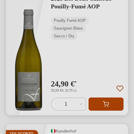
Pouilly-Fumé AOP
Pouilly Fumé AOP
Sauvignon Blanc
Secco / Dry
24,90 €
*
33,20 €/L (0,75 L)
1
Kandlerhof
15% SCONTO