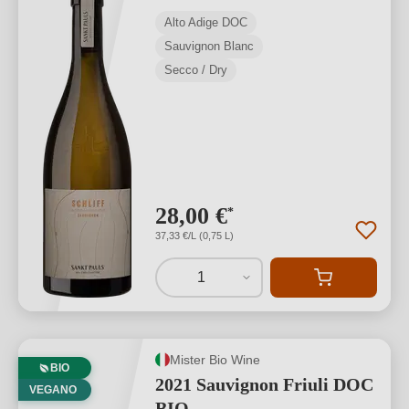
Alto Adige DOC
Sauvignon Blanc
Secco / Dry
28,00 €
*
37,33 €/L (0,75 L)
1
Mister Bio Wine
BIO
2021 Sauvignon Friuli DOC
VEGANO
BIO