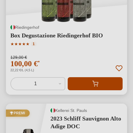
Riedingerhof
Box Degustazione Riedingerhof BIO
Valutazione media di 5 su 5 stelle
★
★
★
★
★
1
129,00 €
100,00 €
*
22,22 €/L (4,5 L)
1
Kellerei St. Pauls
PREMI
2023 Schliff Sauvignon Alto
Adige DOC