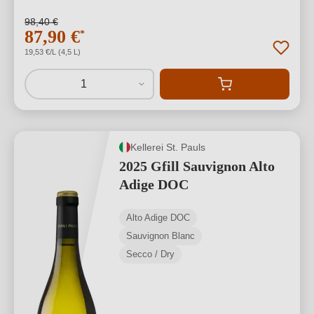
98,40 €
87,90 €
*
19,53 €/L (4,5 L)
1
Kellerei St. Pauls
2025 Gfill Sauvignon Alto
Adige DOC
Alto Adige DOC
Sauvignon Blanc
Secco / Dry