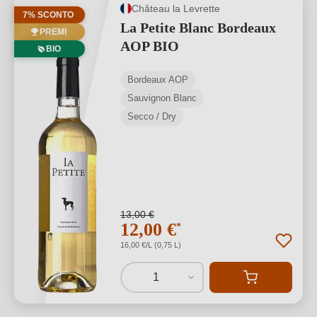
Château la Levrette
7% SCONTO
La Petite Blanc Bordeaux
PREMI
AOP BIO
BIO
Bordeaux AOP
Sauvignon Blanc
Secco / Dry
13,00 €
12,00 €
*
16,00 €/L (0,75 L)
1