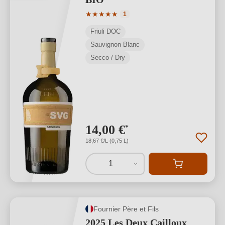
Valutazione media di 5 su 5 stelle
★
★
★
★
★
1
Friuli DOC
Sauvignon Blanc
Secco / Dry
14,00 €
*
18,67 €/L (0,75 L)
1
Fournier Père et Fils
2025 Les Deux Cailloux