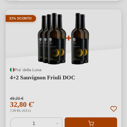
33% SCONTO
Pra' della Luna
4+2 Sauvignon Friuli DOC
49,20 €
32,80 €
*
7,29 €/L (4,5 L)
1