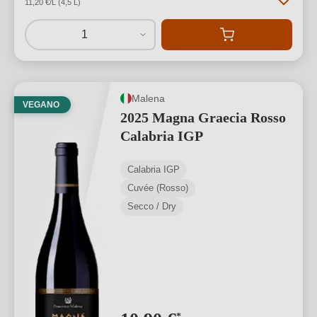
11,20 €/L (4,5 L)
1
Malena
VEGANO
2025 Magna Graecia Rosso
Calabria IGP
Calabria IGP
Cuvée (Rosso)
Secco / Dry
*