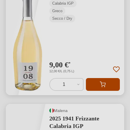
Calabria IGP
Greco
Secco / Dry
9,00 €
*
12,00 €/L (0,75 L)
1
Malena
2025 1941 Frizzante
Calabria IGP