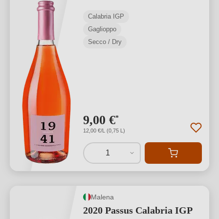
Calabria IGP
Gaglioppo
Secco / Dry
9,00 €
*
12,00 €/L (0,75 L)
1
Malena
2020 Passus Calabria IGP