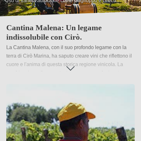
Uso di varietà autoctone come Gaglioppo e Greco.
Cantina Malena: Un legame
indissolubile con Cirò.
La Cantina Malena, con il suo profondo legame con la
terra di Cirò Marina, ha saputo creare vini che riflettono il
cuore e l'anima di questa storica regione vinicola. La
combinazione di uve autoctone con una selezionata
aggiunta di varietà internazionali offre un portfolio di vini
che soddisfa sia i palati tradizionali che quelli moderni.
Per saperne di più
→