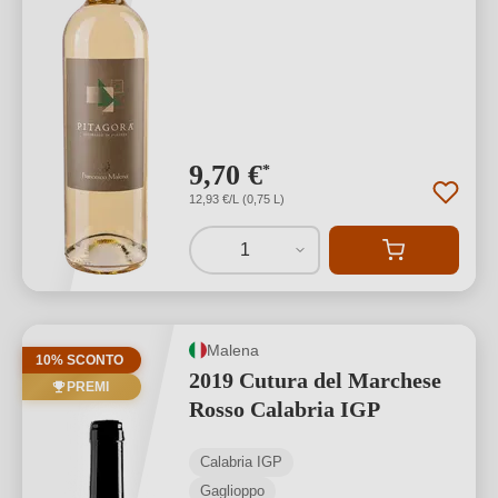
9,70 €
*
12,93 €/L (0,75 L)
1
Malena
10% SCONTO
2019 Cutura del Marchese
PREMI
Rosso Calabria IGP
Calabria IGP
Gaglioppo