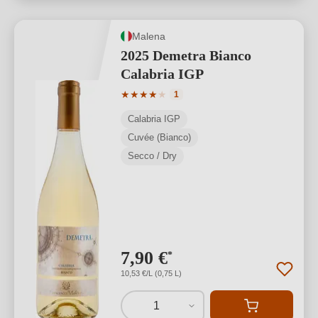
Malena
2025 Demetra Bianco
Calabria IGP
Valutazione media di 4 su 5 stelle
★
★
★
★
★
1
Calabria IGP
Cuvée (Bianco)
Secco / Dry
7,90 €
*
10,53 €/L (0,75 L)
1