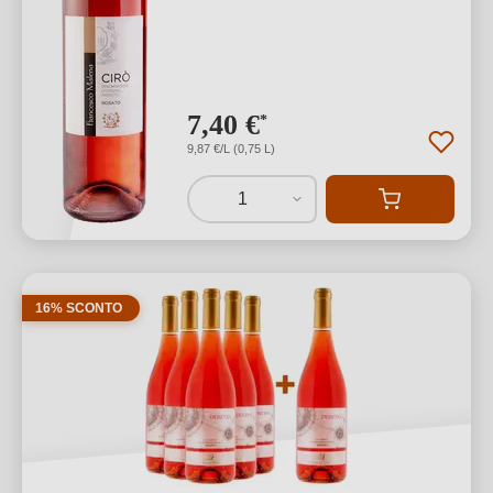
7,40 €
*
9,87 €/L (0,75 L)
1
16% SCONTO