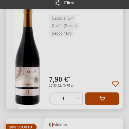
Filtro
Calabria IGP
Calabria IGP
Cuvée (Rosso)
Secco / Dry
7,90 €
*
10,53 €/L (0,75 L)
1
Malena
10% SCONTO