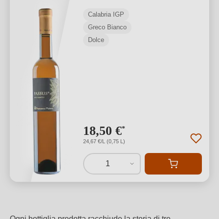
Calabria IGP
Greco Bianco
Dolce
18,50 €
*
24,67 €/L (0,75 L)
1
Ogni bottiglia prodotta racchiude la storia di tre