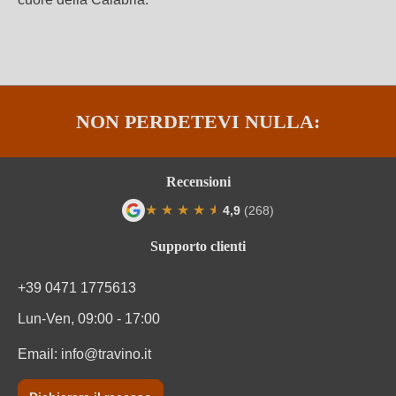
NON PERDETEVI NULLA:
Recensioni
★
★
★
★
★
★
4,9
(268)
Valutazione media di 4.9 su 5 stelle
Supporto clienti
+39 0471 1775613
Lun-Ven, 09:00 - 17:00
Email:
info@travino.it