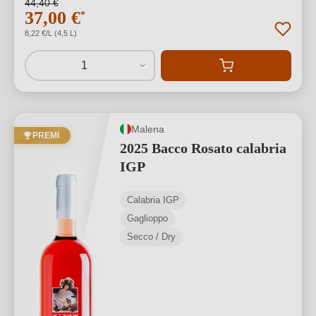
44,40 €
37,00 €
*
8,22 €/L (4,5 L)
1
Malena
PREMI
2025 Bacco Rosato calabria
IGP
Calabria IGP
Gaglioppo
Secco / Dry