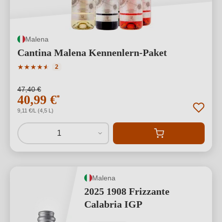
Malena
Cantina Malena Kennenlern-Paket
Valutazione media di 4.5 su 5 stelle
★
★
★
★
★
★
2
47,40 €
40,99 €
*
9,11 €/L (4,5 L)
1
Malena
2025 1908 Frizzante
Calabria IGP