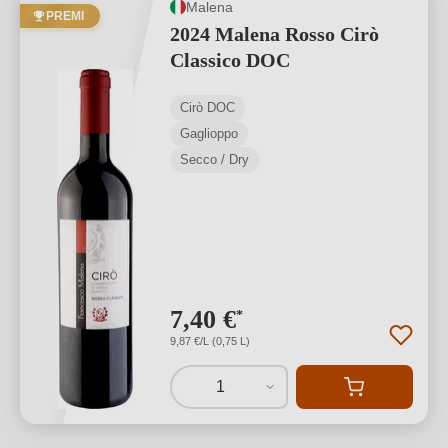
Malena
PREMI
2024 Malena Rosso Cirò
Classico DOC
Cirò DOC
Gaglioppo
Secco / Dry
7,40 €
*
9,87 €/L (0,75 L)
1