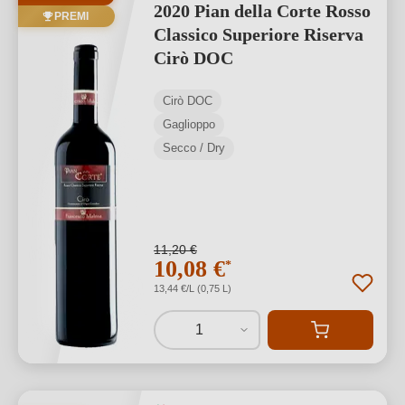
2020 Pian della Corte Rosso
PREMI
Classico Superiore Riserva
Cirò DOC
Cirò DOC
Gaglioppo
Secco / Dry
11,20 €
10,08 €
*
13,44 €/L (0,75 L)
1