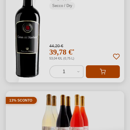
Secco / Dry
44,20 €
39,78 €
*
53,04 €/L (0,75 L)
1
13% SCONTO