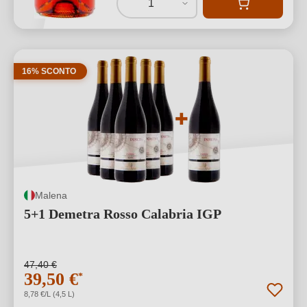
1
16% SCONTO
Malena
5+1 Demetra Rosso Calabria IGP
47,40 €
39,50 €
*
8,78 €/L (4,5 L)