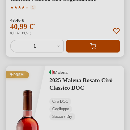
Valutazione media di 4 su 5 stelle
★
★
★
★
★
1
47,40 €
40,99 €
*
9,11 €/L (4,5 L)
1
Malena
PREMI
2025 Malena Rosato Cirò
Classico DOC
Cirò DOC
Gaglioppo
Secco / Dry