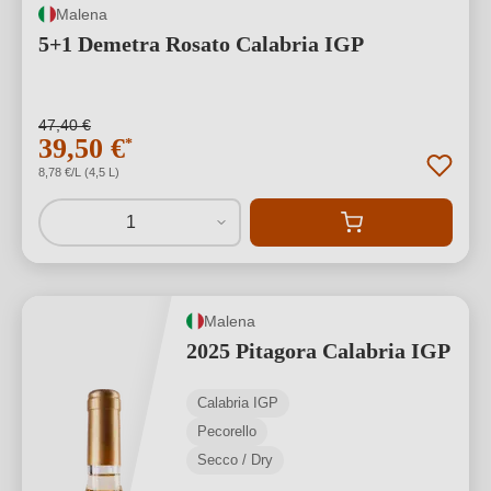
Malena
5+1 Demetra Rosato Calabria IGP
47,40 €
39,50 €
*
8,78 €/L (4,5 L)
1
Malena
2025 Pitagora Calabria IGP
Calabria IGP
Pecorello
Secco / Dry