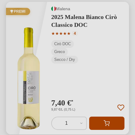
Malena
PREMI
2025 Malena Bianco Cirò
Classico DOC
Valutazione media di 5 su 5 stelle
★
★
★
★
★
4
Cirò DOC
Greco
Secco / Dry
7,40 €
*
9,87 €/L (0,75 L)
1