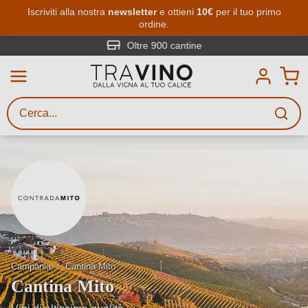
Passa al contenuto principale
Iscriviti alla nostra
newsletter
e ottieni
10€
per il tuo primo
ordine.
Ricerca vini
Inserisci almeno 3 caratteri
Oltre 900 cantine
Descrivi il vino stai cercando – per
gusto, occasione, nome del vino,
vitigno, regione, cantina o altri
criteri.
Campania
Cantina Mito
Cantina Mito