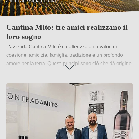
Vini di altissima qualità
Cantina Mito: tre amici realizzano il
loro sogno
L'azienda Cantina Mito è caratterizzata da valori di
coesione, amicizia, famiglia, tradizione e un profondo
amore per la terra. Questi principi sono ciò che dà origine
a vini ricchi e nobili nel suggestivo borgo di Nusco,
situato nella regione dell'Irpina. Qui, i gemelli Gerardo e
Soccorso Palmieri collaborano con lo storico amico
Michele Della Vecchia per creare vini bianchi e rossi di
straordinaria qualità.
Per saperne di più
→