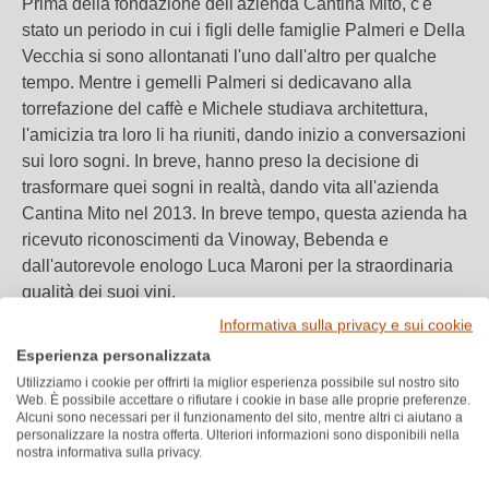
Prima della fondazione dell'azienda Cantina Mito, c'è
stato un periodo in cui i figli delle famiglie Palmeri e Della
Vecchia si sono allontanati l'uno dall'altro per qualche
tempo. Mentre i gemelli Palmeri si dedicavano alla
torrefazione del caffè e Michele studiava architettura,
l'amicizia tra loro li ha riuniti, dando inizio a conversazioni
sui loro sogni. In breve, hanno preso la decisione di
trasformare quei sogni in realtà, dando vita all'azienda
Cantina Mito nel 2013. In breve tempo, questa azienda ha
ricevuto riconoscimenti da Vinoway, Bebenda e
dall'autorevole enologo Luca Maroni per la straordinaria
qualità dei suoi vini.
Informativa sulla privacy e sui cookie
Poiché le famiglie avevano ereditato vigne che erano
Esperienza personalizzata
nelle loro famiglie da quattro generazioni e possedevano
Utilizziamo i cookie per offrirti la miglior esperienza possibile sul nostro sito
Web. È possibile accettare o rifiutare i cookie in base alle proprie preferenze.
un'ampia esperienza, è stato di primaria importanza per
Alcuni sono necessari per il funzionamento del sito, mentre altri ci aiutano a
loro valorizzare ulteriormente la Cantina Mito, creando
personalizzare la nostra offerta. Ulteriori informazioni sono disponibili nella
nostra informativa sulla privacy.
vini che trasmettessero il loro profondo attaccamento alla
terra. I tre amici hanno condiviso lo stesso progetto, e con