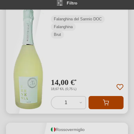
Filtro
Sannio DOC
Falanghina del Sannio DOC
Falanghina
Brut
14,00 €
*
18,67 €/L (0,75 L)
1
Rossovermiglio