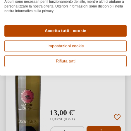
Alcuni sono necessari per il funzionamento del sito, mentre altri ci aiutano a
personalizzare la nostra offerta. Ulteriori informazioni sono disponibili nella
nostra informativa sulla privacy.
Rossovermiglio
Fiano Sannio DOC
Accetta tutti i cookie
Sannio DOC
Impostazioni cookie
Fiano
Secco / Dry
Rifiuta tutti
13,00 €
*
17,33 €/L (0,75 L)