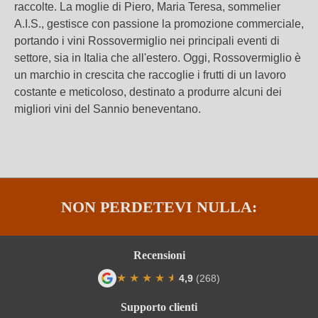
raccolte. La moglie di Piero, Maria Teresa, sommelier
A.I.S., gestisce con passione la promozione commerciale,
portando i vini Rossovermiglio nei principali eventi di
settore, sia in Italia che all'estero. Oggi, Rossovermiglio è
un marchio in crescita che raccoglie i frutti di un lavoro
costante e meticoloso, destinato a produrre alcuni dei
migliori vini del Sannio beneventano.
NON PERDETEVI NULLA:
Recensioni
★
★
★
★
★
★
4,9
(268)
Valutazione media di 4.9 su 5 stelle
Supporto clienti