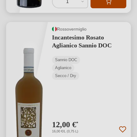
1
Rossovermiglio
Incantesimo Rosato
Aglianico Sannio DOC
Sannio DOC
Aglianico
Secco / Dry
12,00 €
*
16,00 €/L (0,75 L)