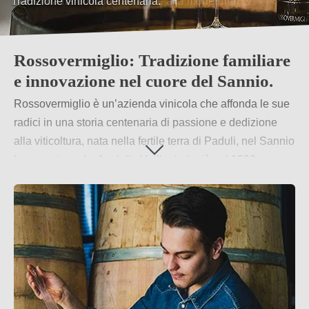
L'azienda ha unito la tradizione alla modernità.
Rossovermiglio: Tradizione familiare
e innovazione nel cuore del Sannio.
Rossovermiglio è un’azienda vinicola che affonda le sue
radici in una storia centenaria di passione e dedizione
alla viticoltura, nata nella fertile terra di Paduli, nel Sannio
beneventano. La famiglia Verlingieri, già nel 1800,
coltivava vigneti e produceva vini rossi di qualità, venduti
con successo nella cantina situata nel cuore della città
vecchia. Tramandata di generazione in generazione,
l’azienda ha saputo rinnovarsi mantenendo saldo il
legame con la tradizione.
Per saperne di più
→