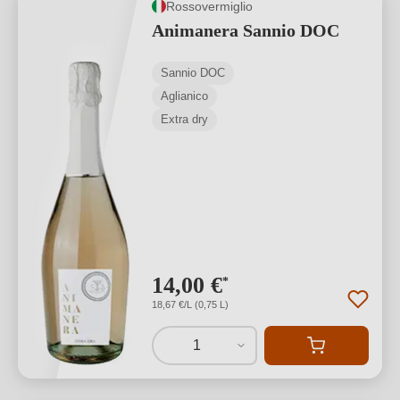
Rossovermiglio
Animanera Sannio DOC
Sannio DOC
Aglianico
Extra dry
14,00 €
*
18,67 €/L (0,75 L)
1