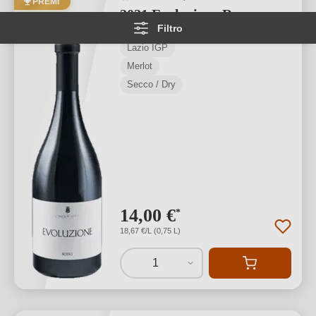
PREMI
2021 Evoluzione Rosso
Filtro
Lazio IGP
Merlot
Secco / Dry
14,00 €
*
18,67 €/L (0,75 L)
1