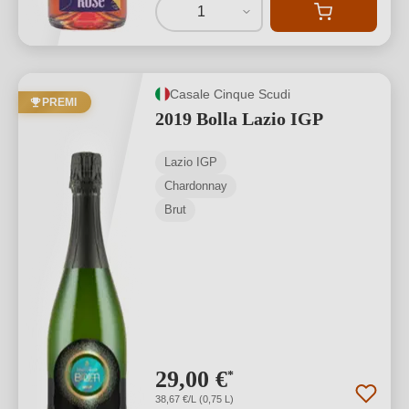
1
Casale Cinque Scudi
PREMI
2019 Bolla Lazio IGP
Lazio IGP
Chardonnay
Brut
29,00 €
*
38,67 €/L (0,75 L)