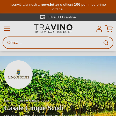
Passa al contenuto principale
Iscriviti alla nostra
newsletter
e ottieni
10€
per il tuo primo
ordine.
Ricerca vini
Inserisci almeno 3 caratteri
Oltre 900 cantine
Descrivi il vino stai cercando – per
gusto, occasione, nome del vino,
vitigno, regione, cantina o altri
criteri.
Lazio
Casale Cinque Scudi
Casale Cinque Scudi