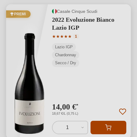
Casale Cinque Scudi
PREMI
2022 Evoluzione Bianco
Lazio IGP
Valutazione media di 5 su 5 stelle
★
★
★
★
★
1
Lazio IGP
Chardonnay
Secco / Dry
14,00 €
*
18,67 €/L (0,75 L)
1