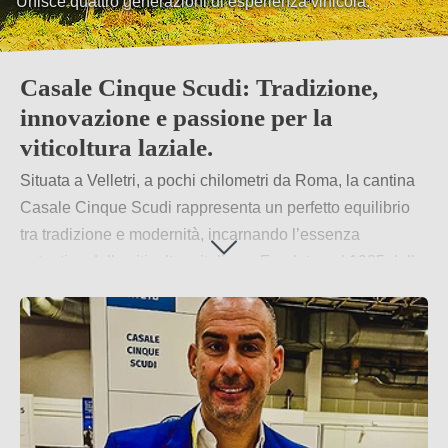
Unisce quattro generazioni di esperienza vinicola.
Terroir unico, i vigneti sorgono su suoli granitici.
Casale Cinque Scudi: Tradizione,
innovazione e passione per la
viticoltura laziale.
Situata a Velletri, a pochi chilometri da Roma, la cantina
Casale Cinque Scudi rappresenta un perfetto equilibrio
tra tradizione e modernità, incarnando l’essenza
autentica della viticoltura italiana. Fondata nel 1985 dalla
famiglia Mariani, questa azienda vinicola affonda le sue
radici in una storia familiare lunga quattro generazioni,
dove la passione per il vino e il rispetto per la terra si
tramandano di padre in figlio.
Per saperne di più
→