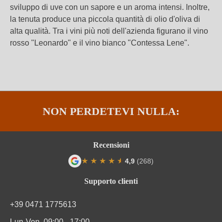
sviluppo di uve con un sapore e un aroma intensi. Inoltre,
la tenuta produce una piccola quantità di olio d'oliva di
alta qualità. Tra i vini più noti dell'azienda figurano il vino
rosso "Leonardo" e il vino bianco "Contessa Lene".
NON PERDETEVI NULLA:
Recensioni
★
★
★
★
★
★
4,9
(268)
Valutazione media di 4.9 su 5 stelle
Supporto clienti
+39 0471 1775613
Lun-Ven, 09:00 - 17:00