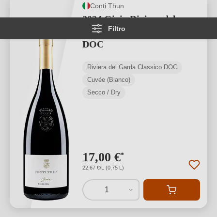
Conti Thun
2024 Gioia Riviera del
Filtro
Garda Classico Bianco
DOC
Riviera del Garda Classico DOC
Cuvée (Bianco)
Secco / Dry
17,00 €
*
22,67 €/L (0,75 L)
1