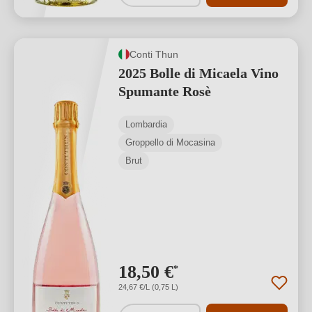
Conti Thun
2025 Bolle di Micaela Vino
Spumante Rosè
Lombardia
Groppello di Mocasina
Brut
18,50 €
*
24,67 €/L (0,75 L)