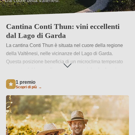
Vitigni autoctoni e internazionale.
Cantina Conti Thun: vini eccellenti
dal Lago di Garda
La cantina Conti Thun è situata nel cuore della regione
della Valtènesi, nelle vicinanze del Lago di Garda.
Questa posizione beneficia di un microclima temperato
generato dal lago e di un terreno speciale che favorisce
la coltivazione di uve di alta qualità. La tenuta comprende
1 premio
circa 12 ettari di vigneti e circa 2 ettari di ulivi.
Scopri di più
→
Per saperne di più
→