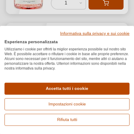
1
Conti Thun
Informativa sulla privacy e sui cookie
2023 Contessa Lene
Esperienza personalizzata
Sauvignon Blanc Alto Adige
Utilizziamo i cookie per offrirti la miglior esperienza possibile sul nostro sito
DOC
Web. È possibile accettare o rifiutare i cookie in base alle proprie preferenze.
Alcuni sono necessari per il funzionamento del sito, mentre altri ci aiutano a
personalizzare la nostra offerta. Ulteriori informazioni sono disponibili nella
Alto Adige DOC
nostra informativa sulla privacy.
Sauvignon Blanc
Secco / Dry
Accetta tutti i cookie
Impostazioni cookie
Rifiuta tutti
26,50 €
*
35,33 €/L (0,75 L)