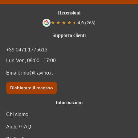
Recensioni
★
★
★
★
★
★
4,9
(268)
Valutazione media di 4.9 su 5 stelle
Supporto clienti
+39 0471 1775613
Lun-Ven, 09:00 - 17:00
Email:
info@travino.it
Dichiarare il recesso
Informazioni
Chi siamo
Aiuto / FAQ