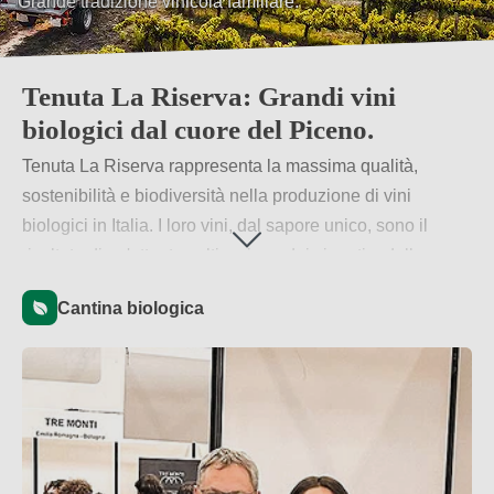
Dal cuore delle Marche.
Tenuta La Riserva: Grandi vini
biologici dal cuore del Piceno.
Tenuta La Riserva rappresenta la massima qualità,
sostenibilità e biodiversità nella produzione di vini
biologici in Italia. I loro vini, dal sapore unico, sono il
risultato di un'attenta coltivazione dei vigneti e della
passione per il vino di qualità, offrendo un'esperienza
Cantina biologica
vitivinicola marchigiana autentica e sostenibile.
Per saperne di più
→