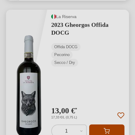
La Riserva
2023 Gheorgos Offida
DOCG
Offida DOCG
Pecorino
Secco / Dry
13,00 €
*
17,33 €/L (0,75 L)
1