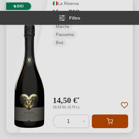
La Riserva
BIO
Vives BIO
Filtro
Marche
Passerina
Brut
14,50 €
*
19,33 €/L (0,75 L)
1