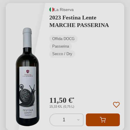
La Riserva
2023 Festina Lente
MARCHE PASSERINA
Offida DOCG
Passerina
Secco / Dry
11,50 €
*
15,33 €/L (0,75 L)
1