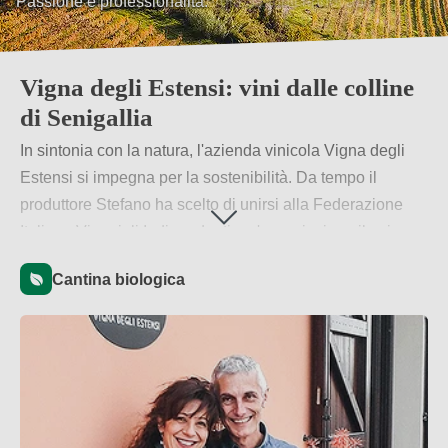
Agricoltura biologica ed energia da fonti rinnovabili.
Vigna degli Estensi: vini dalle colline
di Senigallia
In sintonia con la natura, l'azienda vinicola Vigna degli
Estensi si impegna per la sostenibilità. Da tempo il
produttore Stefano ha scelto di unirsi alla Federazione
Italiana Vignaioli Indipendenti, un'associazione il cui
sigillo indica ai consumatori che il lavoro ecologico è una
Cantina biologica
priorità.
Per saperne di più
→