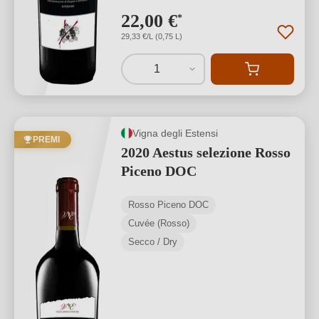
22,00 €
*
29,33 €/L (0,75 L)
1
Vigna degli Estensi
PREMI
2020 Aestus selezione Rosso
Piceno DOC
Rosso Piceno DOC
Cuvée (Rosso)
Secco / Dry