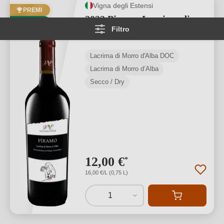
Vigna degli Estensi
PREMI
2022 Piramo Lacrima di
BIO
Filtro
Morro d’Alba DOC BIO
Lacrima di Morro d'Alba DOC
Lacrima di Morro d’Alba
Secco / Dry
12,00 €
*
16,00 €/L (0,75 L)
1