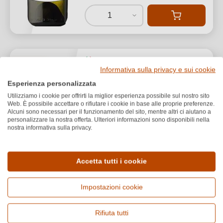
1
Vigna degli Estensi
PREMI
Informativa sulla privacy e sui cookie
Brut Rosè
Esperienza personalizzata
Utilizziamo i cookie per offrirti la miglior esperienza possibile sul nostro sito
Marche
Web. È possibile accettare o rifiutare i cookie in base alle proprie preferenze.
Cuvée (Bianco & Rosato)
Alcuni sono necessari per il funzionamento del sito, mentre altri ci aiutano a
personalizzare la nostra offerta. Ulteriori informazioni sono disponibili nella
Brut
nostra informativa sulla privacy.
Accetta tutti i cookie
Impostazioni cookie
14,00 €
Rifiuta tutti
*