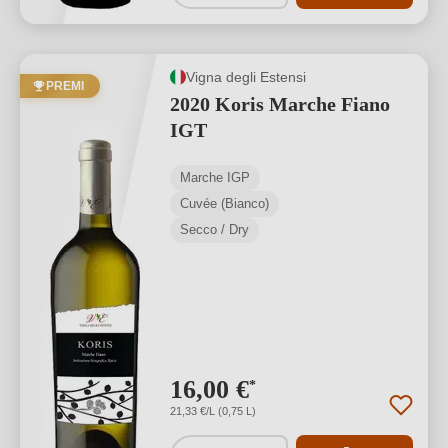
Vigna degli Estensi
PREMI
2020 Koris Marche Fiano
IGT
Marche IGP
Cuvée (Bianco)
Secco / Dry
16,00 €
*
21,33 €/L (0,75 L)