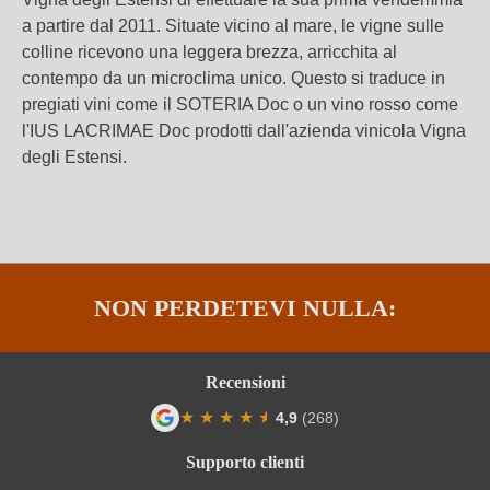
a partire dal 2011. Situate vicino al mare, le vigne sulle
colline ricevono una leggera brezza, arricchita al
contempo da un microclima unico. Questo si traduce in
pregiati vini come il SOTERIA Doc o un vino rosso come
l'IUS LACRIMAE Doc prodotti dall'azienda vinicola Vigna
degli Estensi.
NON PERDETEVI NULLA:
Recensioni
★
★
★
★
★
★
4,9
(268)
Valutazione media di 4.9 su 5 stelle
Supporto clienti